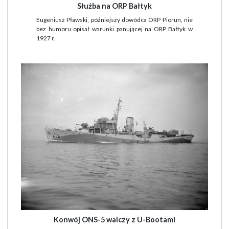
Służba na ORP Bałtyk
Eugeniusz Pławski, późniejszy dowódca ORP Piorun, nie
bez humoru opisał warunki panującej na ORP Bałtyk w
1927 r.
Konwój ONS-5 walczy z U-Bootami