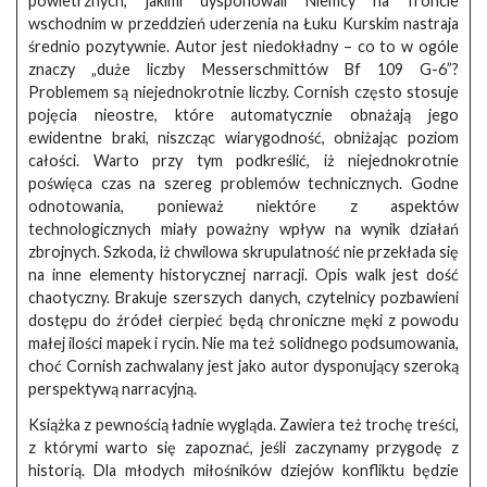
powietrznych, jakimi dysponowali Niemcy na froncie
wschodnim w przeddzień uderzenia na Łuku Kurskim nastraja
średnio pozytywnie. Autor jest niedokładny – co to w ogóle
znaczy „duże liczby Messerschmittów Bf 109 G-6”?
Problemem są niejednokrotnie liczby. Cornish często stosuje
pojęcia nieostre, które automatycznie obnażają jego
ewidentne braki, niszcząc wiarygodność, obniżając poziom
całości. Warto przy tym podkreślić, iż niejednokrotnie
poświęca czas na szereg problemów technicznych. Godne
odnotowania, ponieważ niektóre z aspektów
technologicznych miały poważny wpływ na wynik działań
zbrojnych. Szkoda, iż chwilowa skrupulatność nie przekłada się
na inne elementy historycznej narracji. Opis walk jest dość
chaotyczny. Brakuje szerszych danych, czytelnicy pozbawieni
dostępu do źródeł cierpieć będą chroniczne męki z powodu
małej ilości mapek i rycin. Nie ma też solidnego podsumowania,
choć Cornish zachwalany jest jako autor dysponujący szeroką
perspektywą narracyjną.
Książka z pewnością ładnie wygląda. Zawiera też trochę treści,
z którymi warto się zapoznać, jeśli zaczynamy przygodę z
historią. Dla młodych miłośników dziejów konfliktu będzie