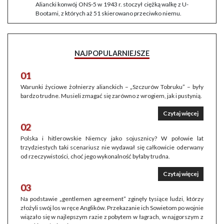
Aliancki konwój ONS-5 w 1943 r. stoczył ciężką walkę z U-
Bootami, z których aż 51 skierowano przeciwko niemu.
NAJPOPULARNIEJSZE
01
Warunki życiowe żołnierzy alianckich – „Szczurów Tobruku” – były
bardzo trudne. Musieli zmagać się zarówno z wrogiem, jak i pustynią.
Czytaj więcej
02
Polska i hitlerowskie Niemcy jako sojusznicy? W połowie lat
trzydziestych taki scenariusz nie wydawał się całkowicie oderwany
od rzeczywistości, choć jego wykonalność byłaby trudna.
Czytaj więcej
03
Na podstawie „gentlemen agreement” zginęły tysiące ludzi, którzy
złożyli swój los w ręce Anglików. Przekazanie ich Sowietom po wojnie
wiązało się w najlepszym razie z pobytem w łagrach, w najgorszym z