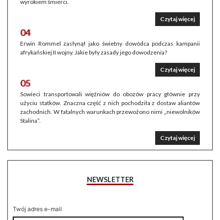
wyrokiem śmierci.
Czytaj więcej
04
Erwin Rommel zasłynął jako świetny dowódca podczas kampanii
afrykańskiej II wojny. Jakie były zasady jego dowodzenia?
Czytaj więcej
05
Sowieci transportowali więźniów do obozów pracy głównie przy
użyciu statków. Znaczna część z nich pochodziła z dostaw aliantów
zachodnich. W fatalnych warunkach przewożono nimi „niewolników
Stalina”.
Czytaj więcej
NEWSLETTER
Twój adres e-mail