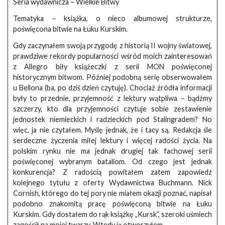
Seria wydawnicza – Wielkie Bitwy
Tematyka – książka, o nieco albumowej strukturze,
poświęcona bitwie na Łuku Kurskim.
Gdy zaczynałem swoją przygodę z historią II wojny światowej,
prawdziwe rekordy popularności wśród moich zainteresowań
z Allegro biły książeczki z serii MON poświęconej
historycznym bitwom. Później podobną serię obserwowałem
u Bellona (ba, po dziś dzień czytuję). Chociaż źródła informacji
były to przednie, przyjemność z lektury wątpliwa – bądźmy
szczerzy, kto dla przyjemności czytuje sobie zestawienie
jednostek niemieckich i radzieckich pod Stalingradem? No
więc, ja nie czytałem. Myślę jednak, że i tacy są. Redakcja śle
serdeczne życzenia miłej lektury i więcej radości życia. Na
polskim rynku nie ma jednak drugiej tak fachowej serii
poświęconej wybranym bataliom. Od czego jest jednak
konkurencja? Z radością powitałem zatem zapowiedź
kolejnego tytułu z oferty Wydawnictwa Buchmann. Nick
Cornish, którego do tej pory nie miałem okazji poznać, napisał
podobno znakomitą pracę poświęconą bitwie na Łuku
Kurskim. Gdy dostałem do rąk książkę „Kursk”, szeroki uśmiech
zagościł na mojej twarzy. Wtedy ją otworzyłem…