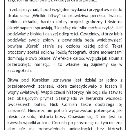
Trzeba przyznać, iż pod względem wydania i przygotowania do
druku seria „Wielkie bitwy” to prawdziwa perełka. Twarda,
solidna okładka, bardzo dobry projekt graficzny i świetna
jakość papieru sprawiają, iż książkę nie tylko można czytać, ale i
podziwiać z bliskiej i dalszej odległości. Czytelnicy, którzy lubią
podziwiać swoje zbiory z pewnością będą wniebowzięci,
bowiem „Kursk” stanie się ozdobą każdej półki. Tekst
otoczony został solidną ilością fotografii, które momentami
dominują słowo pisane. W efekcie całość wygląda jak album z
przerośniętą narracją. I to właśnie nią zajmiemy się w
szczegółach.
Bitwa pod Kurskiem uznawana jest dzisiaj za jedno z
przełomowych zdarzeń, które zadecydowało o losach II
wojny światowej. Współcześni historycy nie boją się stawiać
tez obalających prymat Stalingradu w hierarchii ważności
ówczesnych batalii. Nick Cornish także dostrzega tę
zależność. Niestety, nie potrafi wykorzystać potencjału, jaki
niesie ze sobą historia bitwy. Obawiam się, iż nie jest to
kwestia wpadki autora. Cornish po prostu się na tym nie zna
albo nie ma odpowiednich umiejętności, bez których