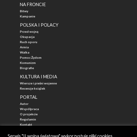
NA FRONCIE
Bitwy
Kampanie
POLSKA I POLACY
Przed wojną
Okupacja
Ruch oporu
Armia
Walka
Pomoc Żydom
Komunizm
Biografie
KULTURA I MEDIA
Wiersze i pieśni wojenne
Recenzje książek
PORTAL
Autor
Współpraca
O projekcie
Regulamin
Kontakt
"Przed Waszą Erą"
Serwis "II wojna światowa" wykorzystuje pliki cookies