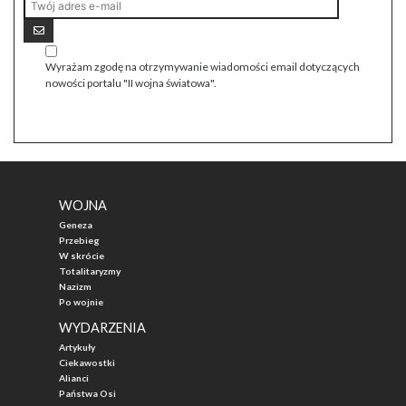
Wyrażam zgodę na otrzymywanie wiadomości email dotyczących
nowości portalu "II wojna światowa".
WOJNA
Geneza
Przebieg
W skrócie
Totalitaryzmy
Nazizm
Po wojnie
WYDARZENIA
Artykuły
Ciekawostki
Alianci
Państwa Osi