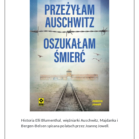
Historia Elli Blumenthal, więźniarki Auschwitz, Majdanka i
Bergen-Belsen spisana po latach przez Joannę Jowell.