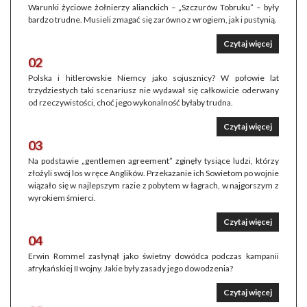
Warunki życiowe żołnierzy alianckich – „Szczurów Tobruku” – były
bardzo trudne. Musieli zmagać się zarówno z wrogiem, jak i pustynią.
Czytaj więcej
02
Polska i hitlerowskie Niemcy jako sojusznicy? W połowie lat
trzydziestych taki scenariusz nie wydawał się całkowicie oderwany
od rzeczywistości, choć jego wykonalność byłaby trudna.
Czytaj więcej
03
Na podstawie „gentlemen agreement” zginęły tysiące ludzi, którzy
złożyli swój los w ręce Anglików. Przekazanie ich Sowietom po wojnie
wiązało się w najlepszym razie z pobytem w łagrach, w najgorszym z
wyrokiem śmierci.
Czytaj więcej
04
Erwin Rommel zasłynął jako świetny dowódca podczas kampanii
afrykańskiej II wojny. Jakie były zasady jego dowodzenia?
Czytaj więcej