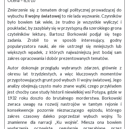
Ocena – 6,5/10
Zmierzenie się z tematem drogi politycznej prowadzącej do
wybuchu
II wojny światowej
to nie lada wyzwanie. Czynników
było bowiem tak wiele, że trudno je wszystkie wyliczyć i
poukładać, by zazębiały się w przystępną dla szerokiego grona
czytelników lekturę. Bartosz Borkowski podjął się tego
zadania. Zrobił to w sposób interesujący, godny
popularyzatora nauki, ale nie ustrzegł się mniejszych lub
większych wpadek, z których najważniejszą jest bodaj sam
zakres opracowania i dobór prezentowanych tematów.
Autor dokonuje przeglądu wybranych zdarzeń, głównie z
okresu lat trzydziestych, a więc kluczowych momentów
przygotowujących grunt pod wybuch II wojny światowej. Jego
analizy obejmują często mało znane wątki, czego przykładem
jest choćby case study historii niewielkiej wsi Potępa, gdzie w
1932 roku doszło do brutalnego morderstwa. Borkowski
zwraca uwagę na rozwój nastrojów w tamtym rejonie i
konsekwencje pozornie nieznaczącego epizodu, którego
zakres czasowy daleko poprzedzał wybuch wojny. To
znamienne dla narracji „Ku wojnie”. Miesza ona bowiem
wydarzenia oczywiste, regularnie przerabiane przez