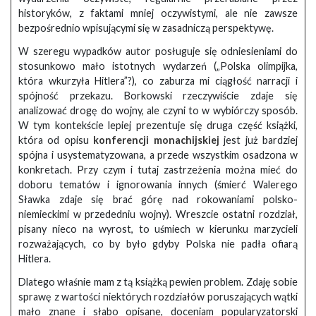
historyków, z faktami mniej oczywistymi, ale nie zawsze
bezpośrednio wpisującymi się w zasadniczą perspektywę.
W szeregu wypadków autor posługuje się odniesieniami do
stosunkowo mało istotnych wydarzeń („Polska olimpijka,
która wkurzyła Hitlera”?), co zaburza mi ciągłość narracji i
spójność przekazu. Borkowski rzeczywiście zdaje się
analizować drogę do wojny, ale czyni to w wybiórczy sposób.
W tym kontekście lepiej prezentuje się druga część książki,
która od opisu
konferencji monachijskiej
jest już bardziej
spójna i usystematyzowana, a przede wszystkim osadzona w
konkretach. Przy czym i tutaj zastrzeżenia można mieć do
doboru tematów i ignorowania innych (śmierć Walerego
Sławka zdaje się brać górę nad rokowaniami polsko-
niemieckimi w przededniu wojny). Wreszcie ostatni rozdział,
pisany nieco na wyrost, to uśmiech w kierunku marzycieli
rozważających, co by było gdyby Polska nie padła ofiarą
Hitlera.
Dlatego właśnie mam z tą książką pewien problem. Zdaję sobie
sprawę z wartości niektórych rozdziałów poruszających wątki
mało znane i słabo opisane, doceniam popularyzatorski