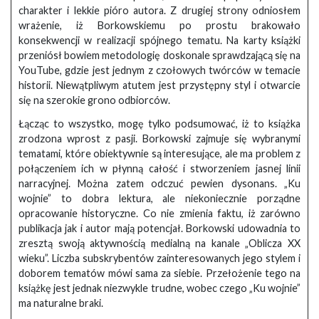
charakter i lekkie pióro autora. Z drugiej strony odniosłem
wrażenie, iż Borkowskiemu po prostu brakowało
konsekwencji w realizacji spójnego tematu. Na karty książki
przeniósł bowiem metodologię doskonale sprawdzającą się na
YouTube, gdzie jest jednym z czołowych twórców w temacie
historii. Niewątpliwym atutem jest przystępny styl i otwarcie
się na szerokie grono odbiorców.
Łącząc to wszystko, mogę tylko podsumować, iż to książka
zrodzona wprost z pasji. Borkowski zajmuje się wybranymi
tematami, które obiektywnie są interesujące, ale ma problem z
połączeniem ich w płynną całość i stworzeniem jasnej linii
narracyjnej. Można zatem odczuć pewien dysonans. „Ku
wojnie” to dobra lektura, ale niekoniecznie porządne
opracowanie historyczne. Co nie zmienia faktu, iż zarówno
publikacja jak i autor mają potencjał. Borkowski udowadnia to
zresztą swoją aktywnością medialną na kanale „Oblicza XX
wieku”. Liczba subskrybentów zainteresowanych jego stylem i
doborem tematów mówi sama za siebie. Przełożenie tego na
książkę jest jednak niezwykle trudne, wobec czego „Ku wojnie”
ma naturalne braki.