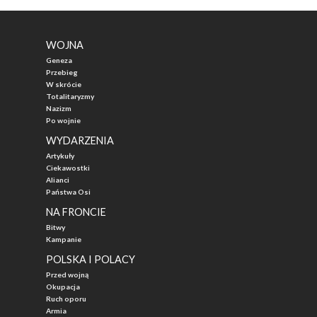
WOJNA
Geneza
Przebieg
W skrócie
Totalitaryzmy
Nazizm
Po wojnie
WYDARZENIA
Artykuły
Ciekawostki
Alianci
Państwa Osi
NA FRONCIE
Bitwy
Kampanie
POLSKA I POLACY
Przed wojną
Okupacja
Ruch oporu
Armia