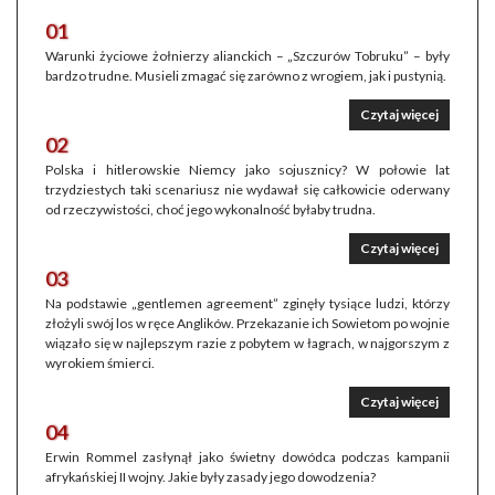
01
Warunki życiowe żołnierzy alianckich – „Szczurów Tobruku” – były
bardzo trudne. Musieli zmagać się zarówno z wrogiem, jak i pustynią.
Czytaj więcej
02
Polska i hitlerowskie Niemcy jako sojusznicy? W połowie lat
trzydziestych taki scenariusz nie wydawał się całkowicie oderwany
od rzeczywistości, choć jego wykonalność byłaby trudna.
Czytaj więcej
03
Na podstawie „gentlemen agreement” zginęły tysiące ludzi, którzy
złożyli swój los w ręce Anglików. Przekazanie ich Sowietom po wojnie
wiązało się w najlepszym razie z pobytem w łagrach, w najgorszym z
wyrokiem śmierci.
Czytaj więcej
04
Erwin Rommel zasłynął jako świetny dowódca podczas kampanii
afrykańskiej II wojny. Jakie były zasady jego dowodzenia?