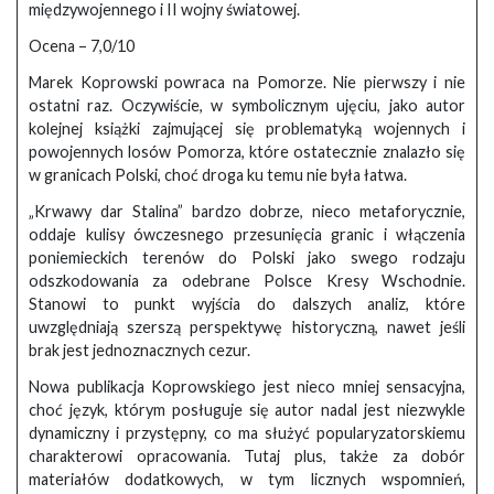
międzywojennego i II wojny światowej.
Ocena – 7,0/10
Marek Koprowski powraca na Pomorze. Nie pierwszy i nie
ostatni raz. Oczywiście, w symbolicznym ujęciu, jako autor
kolejnej książki zajmującej się problematyką wojennych i
powojennych losów Pomorza, które ostatecznie znalazło się
w granicach Polski, choć droga ku temu nie była łatwa.
„Krwawy dar Stalina” bardzo dobrze, nieco metaforycznie,
oddaje kulisy ówczesnego przesunięcia granic i włączenia
poniemieckich terenów do Polski jako swego rodzaju
odszkodowania za odebrane Polsce Kresy Wschodnie.
Stanowi to punkt wyjścia do dalszych analiz, które
uwzględniają szerszą perspektywę historyczną, nawet jeśli
brak jest jednoznacznych cezur.
Nowa publikacja Koprowskiego jest nieco mniej sensacyjna,
choć język, którym posługuje się autor nadal jest niezwykle
dynamiczny i przystępny, co ma służyć popularyzatorskiemu
charakterowi opracowania. Tutaj plus, także za dobór
materiałów dodatkowych, w tym licznych wspomnień,