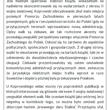
Jeśli miałbym upatrywać słabości książki, wskazałbym na
nadmierne skoncentrowanie się na wydarzeniach z okresu II
wojny światowej. Koprowski zdecydowanie zbyt mało miejsca
poświęcił Pomorzu Zachodniemu w pierwszych latach
powojennych, gdy w rzeczywistości wróciło do Polski i gdy na
przyłączonych terenach wprowadzano nową administrację.
Opisy walk są ciekawe, ale tak rozłożone akcenty nie
pozwalają uwypuklić perspektywy samego włączenia Pomorza
Zachodniego do Polski. Odnosi się to zarówno do aspektów
politycznych, społecznych i gospodarczych. Z drugiej strony,
wątki te nieustannie przewijają się na kartach książki, tyle że w
odniesieniu do dwudziestolecia międzywojennego i czasów
okupacji. Ciekawie prezentowałoby się zatem omówienie
komunistycznej administracji przyłączonych ziem, zwłaszcza
że jurysdykcja niektórych miejsc trafiła wprost w ręce
Sowietów i dopiero później była przekazywana Polakom.
U Koprowskiego widać mocny rys poprzednich publikacji, w
których interesował się głównie okresem II wojny światowej i
uwypuklał element walk. Nie oceniam książki jako wtórnej, lecz
niepełną w kontekście tego, co można było omówić pod
zbiorczym hasłem „krwawego daru Stalina”. Przystępny styl,