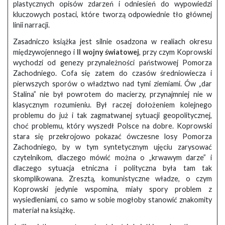
plastycznych opisów zdarzeń i odniesień do wypowiedzi
kluczowych postaci, które tworzą odpowiednie tło głównej
linii narracji.
Zasadniczo książka jest silnie osadzona w realiach okresu
międzywojennego i
II wojny światowej
, przy czym Koprowski
wychodzi od genezy przynależności państwowej Pomorza
Zachodniego. Cofa się zatem do czasów średniowiecza i
pierwszych sporów o władztwo nad tymi ziemiami. Ów „dar
Stalina” nie był powrotem do macierzy, przynajmniej nie w
klasycznym rozumieniu. Był raczej dołożeniem kolejnego
problemu do już i tak zagmatwanej sytuacji geopolitycznej,
choć problemu, który wyszedł Polsce na dobre. Koprowski
stara się przekrojowo pokazać ówczesne losy Pomorza
Zachodniego, by w tym syntetycznym ujęciu zarysować
czytelnikom, dlaczego mówić można o „krwawym darze” i
dlaczego sytuacja etniczna i polityczna była tam tak
skomplikowana. Zresztą, komunistyczne władze, o czym
Koprowski jedynie wspomina, miały spory problem z
wysiedleniami, co samo w sobie mogłoby stanowić znakomity
materiał na książkę.