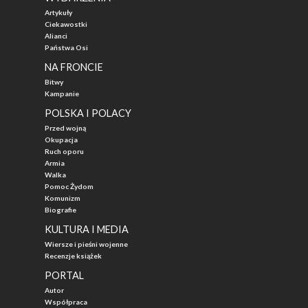
Artykuły
Ciekawostki
Alianci
Państwa Osi
NA FRONCIE
Bitwy
Kampanie
POLSKA I POLACY
Przed wojną
Okupacja
Ruch oporu
Armia
Walka
Pomoc Żydom
Komunizm
Biografie
KULTURA I MEDIA
Wiersze i pieśni wojenne
Recenzje książek
PORTAL
Autor
Współpraca