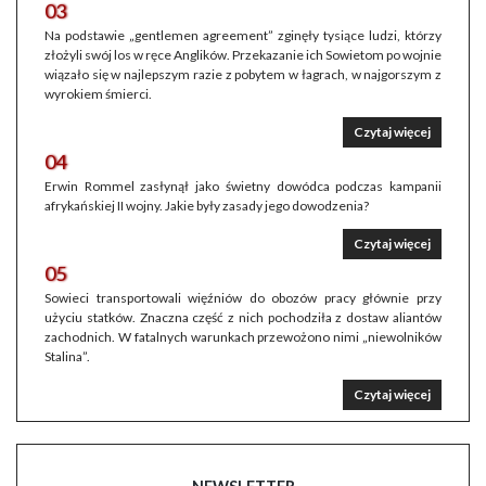
03
Na podstawie „gentlemen agreement” zginęły tysiące ludzi, którzy
złożyli swój los w ręce Anglików. Przekazanie ich Sowietom po wojnie
wiązało się w najlepszym razie z pobytem w łagrach, w najgorszym z
wyrokiem śmierci.
Czytaj więcej
04
Erwin Rommel zasłynął jako świetny dowódca podczas kampanii
afrykańskiej II wojny. Jakie były zasady jego dowodzenia?
Czytaj więcej
05
Sowieci transportowali więźniów do obozów pracy głównie przy
użyciu statków. Znaczna część z nich pochodziła z dostaw aliantów
zachodnich. W fatalnych warunkach przewożono nimi „niewolników
Stalina”.
Czytaj więcej