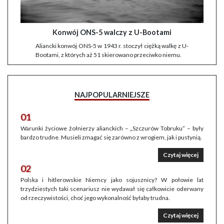
Konwój ONS-5 walczy z U-Bootami
Aliancki konwój ONS-5 w 1943 r. stoczył ciężką walkę z U-
Bootami, z których aż 51 skierowano przeciwko niemu.
NAJPOPULARNIEJSZE
01
Warunki życiowe żołnierzy alianckich – „Szczurów Tobruku” – były
bardzo trudne. Musieli zmagać się zarówno z wrogiem, jak i pustynią.
Czytaj więcej
02
Polska i hitlerowskie Niemcy jako sojusznicy? W połowie lat
trzydziestych taki scenariusz nie wydawał się całkowicie oderwany
od rzeczywistości, choć jego wykonalność byłaby trudna.
Czytaj więcej