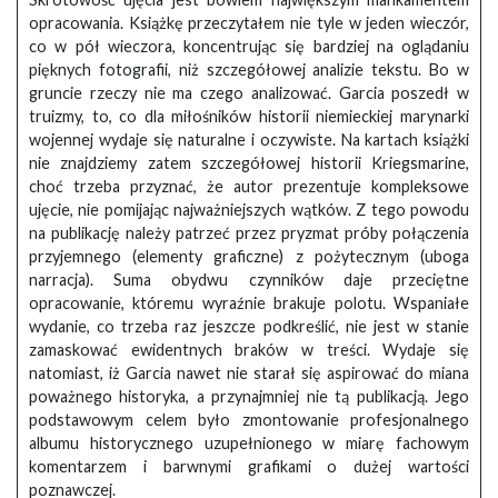
opracowania. Książkę przeczytałem nie tyle w jeden wieczór,
co w pół wieczora, koncentrując się bardziej na oglądaniu
pięknych fotografii, niż szczegółowej analizie tekstu. Bo w
gruncie rzeczy nie ma czego analizować. Garcia poszedł w
truizmy, to, co dla miłośników historii niemieckiej marynarki
wojennej wydaje się naturalne i oczywiste. Na kartach książki
nie znajdziemy zatem szczegółowej historii Kriegsmarine,
choć trzeba przyznać, że autor prezentuje kompleksowe
ujęcie, nie pomijając najważniejszych wątków. Z tego powodu
na publikację należy patrzeć przez pryzmat próby połączenia
przyjemnego (elementy graficzne) z pożytecznym (uboga
narracja). Suma obydwu czynników daje przeciętne
opracowanie, któremu wyraźnie brakuje polotu. Wspaniałe
wydanie, co trzeba raz jeszcze podkreślić, nie jest w stanie
zamaskować ewidentnych braków w treści. Wydaje się
natomiast, iż Garcia nawet nie starał się aspirować do miana
poważnego historyka, a przynajmniej nie tą publikacją. Jego
podstawowym celem było zmontowanie profesjonalnego
albumu historycznego uzupełnionego w miarę fachowym
komentarzem i barwnymi grafikami o dużej wartości
poznawczej.