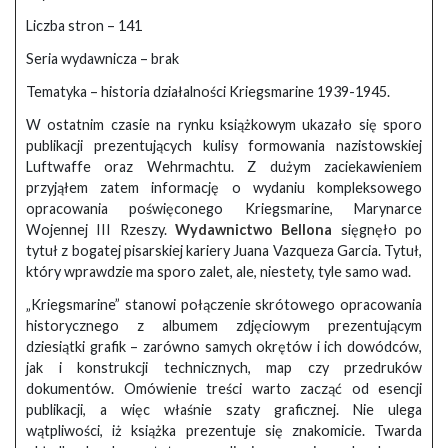
Liczba stron – 141
Seria wydawnicza – brak
Tematyka – historia działalności Kriegsmarine 1939-1945.
W ostatnim czasie na rynku książkowym ukazało się sporo
publikacji prezentujących kulisy formowania nazistowskiej
Luftwaffe oraz Wehrmachtu. Z dużym zaciekawieniem
przyjąłem zatem informację o wydaniu kompleksowego
opracowania poświęconego Kriegsmarine, Marynarce
Wojennej III Rzeszy.
Wydawnictwo Bellona
sięgnęło po
tytuł z bogatej pisarskiej kariery Juana Vazqueza Garcia. Tytuł,
który wprawdzie ma sporo zalet, ale, niestety, tyle samo wad.
„Kriegsmarine” stanowi połączenie skrótowego opracowania
historycznego z albumem zdjęciowym prezentującym
dziesiątki grafik – zarówno samych okrętów i ich dowódców,
jak i konstrukcji technicznych, map czy przedruków
dokumentów. Omówienie treści warto zacząć od esencji
publikacji, a więc właśnie szaty graficznej. Nie ulega
wątpliwości, iż książka prezentuje się znakomicie. Twarda