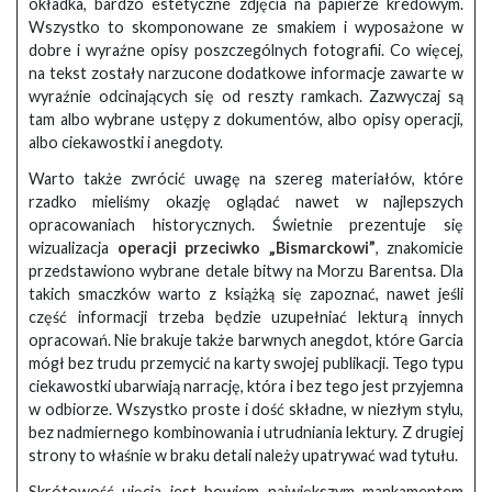
okładka, bardzo estetyczne zdjęcia na papierze kredowym.
Wszystko to skomponowane ze smakiem i wyposażone w
dobre i wyraźne opisy poszczególnych fotografii. Co więcej,
na tekst zostały narzucone dodatkowe informacje zawarte w
wyraźnie odcinających się od reszty ramkach. Zazwyczaj są
tam albo wybrane ustępy z dokumentów, albo opisy operacji,
albo ciekawostki i anegdoty.
Warto także zwrócić uwagę na szereg materiałów, które
rzadko mieliśmy okazję oglądać nawet w najlepszych
opracowaniach historycznych. Świetnie prezentuje się
wizualizacja
operacji przeciwko „Bismarckowi”
, znakomicie
przedstawiono wybrane detale bitwy na Morzu Barentsa. Dla
takich smaczków warto z książką się zapoznać, nawet jeśli
część informacji trzeba będzie uzupełniać lekturą innych
opracowań. Nie brakuje także barwnych anegdot, które Garcia
mógł bez trudu przemycić na karty swojej publikacji. Tego typu
ciekawostki ubarwiają narrację, która i bez tego jest przyjemna
w odbiorze. Wszystko proste i dość składne, w niezłym stylu,
bez nadmiernego kombinowania i utrudniania lektury. Z drugiej
strony to właśnie w braku detali należy upatrywać wad tytułu.
Skrótowość ujęcia jest bowiem największym mankamentem