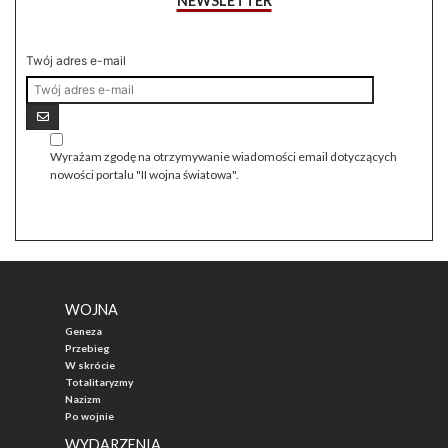
NEWSLETTER
Twój adres e-mail
Wyrażam zgodę na otrzymywanie wiadomości email dotyczących
nowości portalu "II wojna światowa".
WOJNA
Geneza
Przebieg
W skrócie
Totalitaryzmy
Nazizm
Po wojnie
WYDARZENIA