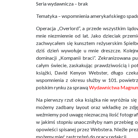
Seria wydawnicza – brak
Tematyka – wspomnienia amerykańskiego spadoc
Operacja „Overlord”, a przede wszystkim lądo
mnie niezmiennie od lat. Jako dzieciak przemi
zachwycałem się kunsztem reżyserskim Spiel
dziś dzień wywołuje u mnie dreszcze. Kolejn
dominacji „Kompanii braci”. Zekranizowana pu
całym świecie, zaskakując prawdziwością i pot
książki, David Kenyon Webster, długo czeka
wspomnienia z okresu służby w 101. powietrz
polskim rynku za sprawą
Wydawnictwa Magnu
Na pierwszy rzut oka książka nie wyróżnia s
możemy zadbany layout oraz wkładkę ze zdjęc
weźmiemy pod uwagę nieznaczną ilość fotografi
w jakimś stopniu unaoczniłyby nam przebieg op
opowieści spisanej przez Webstera. Nieźle pre
możemy mieć zastrzeżeń do pracy redakcji.