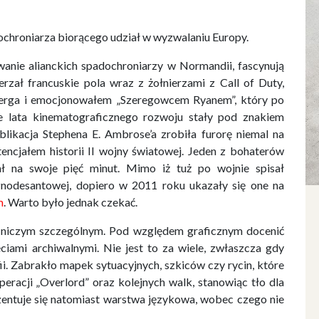
hroniarza biorącego udział w wyzwalaniu Europy.
wanie alianckich spadochroniarzy w Normandii, fascynują
erzał francuskie pola wraz z żołnierzami z Call of Duty,
berga i emocjonowałem „Szeregowcem Ryanem”, który po
e lata kinematograficznego rozwoju stały pod znakiem
blikacja Stephena E. Ambrose’a zrobiła furorę niemal na
encjałem historii II wojny światowej. Jeden z bohaterów
ł na swoje pięć minut. Mimo iż tuż po wojnie spisał
nodesantowej, dopiero w 2011 roku ukazały się one na
m
. Warto było jednak czekać.
ię niczym szczególnym. Pod względem graficznym docenić
iami archiwalnymi. Nie jest to za wiele, zwłaszcza gdy
i. Zabrakło mapek sytuacyjnych, szkiców czy rycin, które
eracji „Overlord” oraz kolejnych walk, stanowiąc tło dla
zentuje się natomiast warstwa językowa, wobec czego nie