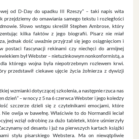
wej od D-Day do upadku III Rzeszy” – taki napis wita
ak przejdziemy do omawiania samego tekstu i rozległości
edmowie. Słowo wstępu skreślił Stephen Ambrose, który
entując kilka faktów z jego biografii. Pisarz nie miał
, jednak dość uważnie przyjrzał się jego osiągnięciom i
w postaci fascynacji rekinami czy niechęci do armijnej
człowiekiem był Webster – nietuzinkowym nonkonformistą, a
 dla którego wojna była niepotrzebnym rozlewem krwi.
ry przedstawił ciekawe ujęcie życia żołnierza z dywizji
iej wzmianki dotyczącej szkolenia, a następnie rzuca nas
en dzień” – w nocy z 5 na 6 czerwca Webster i jego koledzy
ć szczerze dzieli się z czytelnikami emocjami, które
. Nie owija w bawełnę. Właściwie to do Normandii leciał
cyjnej wziął odrobinę za dużo tabletek, które uśmierzyły
Zaczynamy od desantu i już na pierwszych kartach książki
hami stylu pisarskiego Webstera. Ma on niewątpliwie