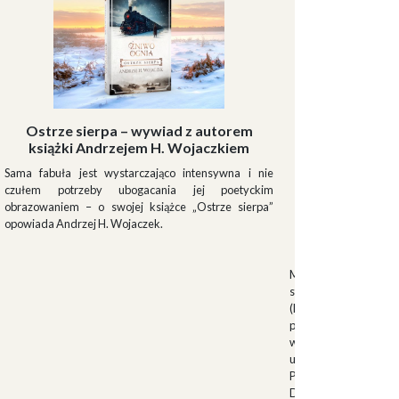
Ostrze sierpa – wywiad z autorem
książki Andrzejem H. Wojaczkiem
Sama fabuła jest wystarczająco intensywna i nie
czułem potrzeby ubogacania jej poetyckim
obrazowaniem – o swojej książce „Ostrze sierpa”
opowiada Andrzej H. Wojaczek.
Muszki
Muszkieterowie Du
stanowili elitarną je
(Milizia Volontaria p
pełniącą rolę gwardi
w latach 1923-1940.
uroczystościach fa
Palazzo Venezia w 
Duce. Muszkieterowi