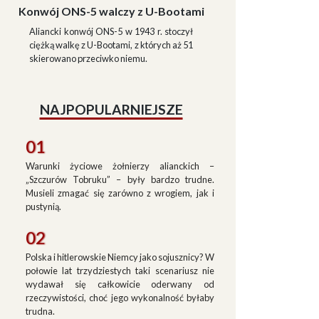
Konwój ONS-5 walczy z U-Bootami
Aliancki konwój ONS-5 w 1943 r. stoczył
ciężką walkę z U-Bootami, z których aż 51
skierowano przeciwko niemu.
NAJPOPULARNIEJSZE
01
Warunki życiowe żołnierzy alianckich –
„Szczurów Tobruku” – były bardzo trudne.
Musieli zmagać się zarówno z wrogiem, jak i
pustynią.
02
Polska i hitlerowskie Niemcy jako sojusznicy? W
połowie lat trzydziestych taki scenariusz nie
wydawał się całkowicie oderwany od
rzeczywistości, choć jego wykonalność byłaby
trudna.