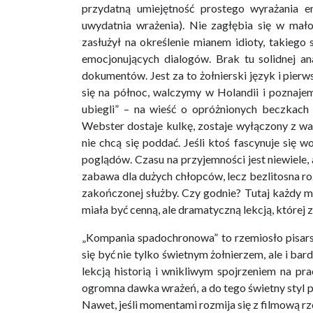
przydatną umiejętność prostego wyrażania e
uwydatnia wrażenia). Nie zagłębia się w mało
zasłużył na określenie mianem idioty, takiego
emocjonujących dialogów. Brak tu solidnej ana
dokumentów. Jest za to żołnierski język i pi
się na północ, walczymy w Holandii i poznajem
ubiegli” – na wieść o opróżnionych beczkach 
Webster dostaje kulkę, zostaje wyłączony z wal
nie chcą się poddać. Jeśli ktoś fascynuje się
poglądów. Czasu na przyjemności jest niewiele, a
zabawa dla dużych chłopców, lecz bezlitosna roz
zakończonej służby. Czy godnie? Tutaj każdy 
miała być cenną, ale dramatyczną lekcją, której 
„Kompania spadochronowa” to rzemiosło pisar
się być nie tylko świetnym żołnierzem, ale i b
lekcją historią i wnikliwym spojrzeniem na pr
ogromna dawka wrażeń, a do tego świetny styl pi
Nawet, jeśli momentami rozmija się z filmową rz