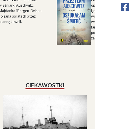
więźniarki Auschwitz,
opisu historii Górnego 
Majdanka i Bergen-Belsen
i jego mieszkańców w X
spisana po latach przez
wieku oraz zapisu
Joannę Jowell.
wspomnień mieszkańc
tamtych terenów, które
pozwalają lepiej zrozum
zawiłe koleje losu regio
CIEKAWOSTKI