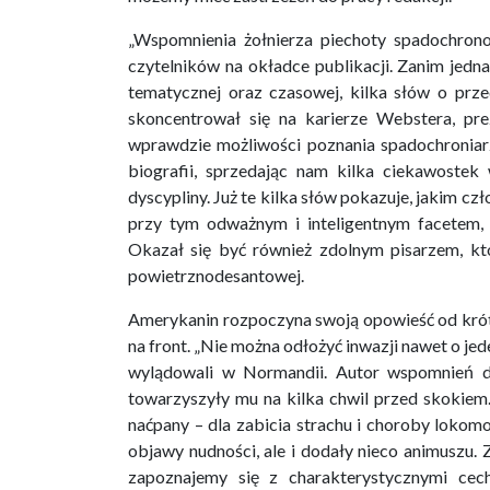
„Wspomnienia żołnierza piechoty spadochrono
czytelników na okładce publikacji. Zanim jedn
tematycznej oraz czasowej, kilka słów o prz
skoncentrował się na karierze Webstera, prez
wprawdzie możliwości poznania spadochroniarza
biografii, sprzedając nam kilka ciekawostek 
dyscypliny. Już te kilka słów pokazuje, jakim 
przy tym odważnym i inteligentnym facetem,
Okazał się być również zdolnym pisarzem, któ
powietrznodesantowej.
Amerykanin rozpoczyna swoją opowieść od krótk
na front. „Nie można odłożyć inwazji nawet o jed
wylądowali w Normandii. Autor wspomnień doś
towarzyszyły mu na kilka chwil przed skokiem
naćpany – dla zabicia strachu i choroby lokomo
objawy nudności, ale i dodały nieco animuszu. 
zapoznajemy się z charakterystycznymi cec