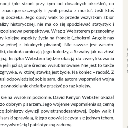
mocji (nie stroni przy tym od dosadnych określeń, co
 znaczące szczegóły i „wali prosto z mostu”. Jeśli ktoś
 się doczeka. Jego opisy walk to przede wszystkim zbiór
lizy historycznej, nie ma co się spodziewać statystyk i
erwszoplanowa perspektywa. Wraz z Websterem przenosimy
y kolejne aspekty życia na froncie („cholerni Angole nas
w jednej z lokalnych piwiarni). Nie zawsze jest wesoło.
ki, dookoła umierają jego koledzy, a Szwaby jak na złość
 wojną, książka Webstera będzie okazją do zweryfikowania
 jeśli już są one średnio wysublimowane. Nie jest to także
grywka, w której stawką jest życie. Na koniec – radość. Z
musi odpowiedzieć sobie sam, dla autora wspomnień wojna
z pewnością nie chciałby przeżyć po raz kolejny.
skie na wysokim poziomie. David Kenyon Webster okazał
ardzo dobrym pisarzem. Jego wojenne wspomnienia są cenną
acę żołnierzy dywizji powietrznodesantowej. Opisy walk i
sarski sprawiają, iż jego opowieść czyta się jednym tchem.
eczywistością i patriotyczną zadumą.