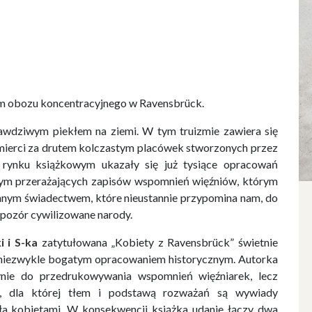
m obozu koncentracyjnego w Ravensbrück.
awdziwym piekłem na ziemi. W tym truizmie zawiera się
 śmierci za drutem kolczastym placówek stworzonych przez
 rynku książkowym ukazały się już tysiące opracowań
ym przerażających zapisów wspomnień więźniów, którym
cennym świadectwem, które nieustannie przypomina nam, do
a pozór cywilizowane narody.
 i S-ka
zatytułowana „Kobiety z Ravensbrück” świetnie
ie niezwykle bogatym opracowaniem historycznym. Autorka
dynie do przedrukowywania wspomnień więźniarek, lecz
ną, dla której tłem i podstawą rozważań są wywiady
ła kobietami. W konsekwencji książka udanie łączy dwa