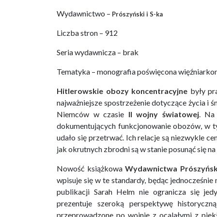
Wydawnictwo –
Prószyński i S-ka
Liczba stron – 912
Seria wydawnicza – brak
Tematyka – monografia poświęcona więźniarko
Hitlerowskie obozy koncentracyjne
były pr
najważniejsze spostrzeżenie dotyczące życia i
Niemców w czasie
II wojny światowej
. Na
dokumentujących funkcjonowanie obozów, w t
udało się przetrwać. Ich relacje są niezwykle 
jak okrutnych zbrodni są w stanie posunąć się n
Nowość książkowa
Wydawnictwa Prószyński
wpisuje się w te standardy, będąc jednocześn
publikacji Sarah Helm nie ogranicza się je
prezentuje szeroką perspektywę historycz
przeprowadzone po wojnie z ocalałymi z piek