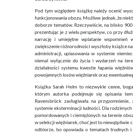
Pod tym względem książkę należy ocenić wysok
funkcjonowania obozu. Możliwe jednak, że niektó
doborze tematów. Rzeczywiście, na blisko 900
prezentując je z wielu perspektyw, co przy dłuż
narrację i umiejętne wplatanie wspomnień w
zwiększenie różnorodności wyszłoby książce na d
administracji, uplasowania w systemie niemi
niemal wyłącznie do życia i wydarzeń na ter
działalności systemu kwestie łapania więźni
powojennych losów więźniarek oraz ewentualneg
Książka Sarah Helm to niezwykle cenne, bog
którym autorka podejmuje się opisania tem
Ravensbrück zasługiwała na przypomnienie,
systemie eksterminacji ludności. Dla rodzimyc
pomordowanych i ciemiężonych na terenie oboz
w selekcji więźniarek, choć jest to niewątpliwie
odbiorze, bo opowiada o tematach trudnych i