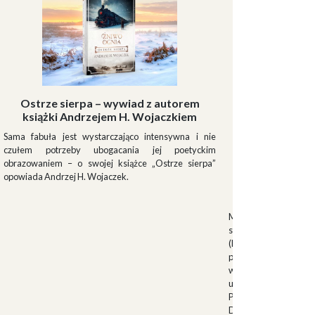
Ostrze sierpa – wywiad z autorem
książki Andrzejem H. Wojaczkiem
Sama fabuła jest wystarczająco intensywna i nie
czułem potrzeby ubogacania jej poetyckim
obrazowaniem – o swojej książce „Ostrze sierpa”
opowiada Andrzej H. Wojaczek.
Muszki
Muszkieterowie Du
stanowili elitarną je
(Milizia Volontaria p
pełniącą rolę gwardi
w latach 1923-1940.
uroczystościach fa
Palazzo Venezia w 
Duce. Muszkieterowi