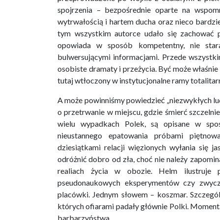
spojrzenia – bezpośrednie oparte na wspomni
wytrwałością i hartem ducha oraz nieco bardzi
tym wszystkim autorce udało się zachować p
opowiada w sposób kompetentny, nie staraj
bulwersującymi informacjami. Przede wszystki
osobiste dramaty i przeżycia. Być może właśnie t
tutaj wtłoczony w instytucjonalne ramy totalitar
A może powinniśmy powiedzieć „niezwykłych ludzi
o przetrwanie w miejscu, gdzie śmierć szczelni
wielu wypadkach Polek, są opisane w spo
nieustannego epatowania próbami piętnowa
dziesiątkami relacji więzionych wyłania się
odróżnić dobro od zła, choć nie należy zapomin
realiach życia w obozie. Helm ilustruje p
pseudonaukowych eksperymentów czy zwycza
placówki. Jednym słowem – koszmar. Szczegól
których ofiarami padały głównie Polki. Momentami
barbarzyństwa.