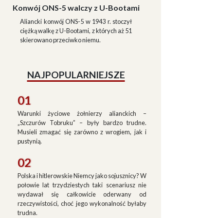
Konwój ONS-5 walczy z U-Bootami
Aliancki konwój ONS-5 w 1943 r. stoczył
ciężką walkę z U-Bootami, z których aż 51
skierowano przeciwko niemu.
NAJPOPULARNIEJSZE
01
Warunki życiowe żołnierzy alianckich –
„Szczurów Tobruku” – były bardzo trudne.
Musieli zmagać się zarówno z wrogiem, jak i
pustynią.
02
Polska i hitlerowskie Niemcy jako sojusznicy? W
połowie lat trzydziestych taki scenariusz nie
wydawał się całkowicie oderwany od
rzeczywistości, choć jego wykonalność byłaby
trudna.