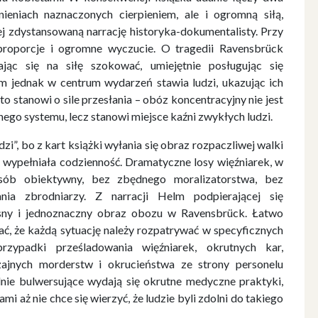
eniach naznaczonych cierpieniem, ale i ogromną siłą,
ej zdystansowaną narrację historyka-dokumentalisty. Przy
roporcje i ogromne wyczucie. O tragedii Ravensbrück
ąc się na siłę szokować, umiejętnie posługując się
m jednak w centrum wydarzeń stawia ludzi, ukazując ich
o stanowi o sile przesłania – obóz koncentracyjny nie jest
nego systemu, lecz stanowi miejsce kaźni zwykłych ludzi.
”, bo z kart książki wyłania się obraz rozpaczliwej walki
e wypełniała codzienność. Dramatyczne losy więźniarek, w
sób obiektywny, bez zbędnego moralizatorstwa, bez
nia zbrodniarzy. Z narracji Helm podpierającej się
 jasny i jednoznaczny obraz obozu w Ravensbrück. Łatwo
ać, że każdą sytuację należy rozpatrywać w specyficznych
rzypadki prześladowania więźniarek, okrutnych kar,
jnych morderstw i okrucieństwa ze strony personelu
nie bulwersujące wydają się okrutne medyczne praktyki,
 aż nie chce się wierzyć, że ludzie byli zdolni do takiego