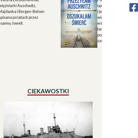
więźniarki Auschwitz,
opisu historii Górnego 
Majdanka i Bergen-Belsen
i jego mieszkańców w X
spisana po latach przez
wieku oraz zapisu
Joannę Jowell.
wspomnień mieszkańc
tamtych terenów, które
pozwalają lepiej zrozum
zawiłe koleje losu regio
CIEKAWOSTKI