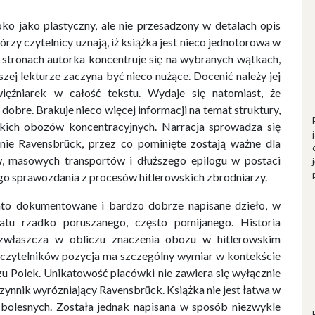
o jako plastyczny, ale nie przesadzony w detalach opis
rzy czytelnicy uznają, iż książka jest nieco jednotorowa w
 stronach autorka koncentruje się na wybranych wątkach,
szej lekturze zaczyna być nieco nużące. Docenić należy jej
ięźniarek w całość tekstu. Wydaje się natomiast, że
obre. Brakuje nieco więcej informacji na temat struktury,
eckich obozów koncentracyjnych. Narracja sprowadza się
enie Ravensbrück, przez co pominięte zostają ważne dla
ów, masowych transportów i dłuższego epilogu w postaci
o sprawozdania z procesów hitlerowskich zbrodniarzy.
ato dokumentowane i bardzo dobrze napisane dzieło, w
atu rzadko poruszanego, często pomijanego. Historia
 zwłaszcza w obliczu znaczenia obozu w hitlerowskim
h czytelników pozycja ma szczególny wymiar w kontekście
u Polek. Unikatowość placówki nie zawiera się wyłącznie
 czynnik wyrózniający Ravensbrück. Książka nie jest łatwa w
 bolesnych. Została jednak napisana w sposób niezwykle