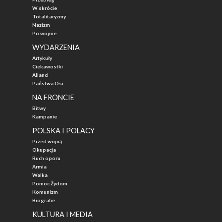
W skrócie
Totalitaryzmy
Nazizm
Po wojnie
WYDARZENIA
Artykuły
Ciekawostki
Alianci
Państwa Osi
NA FRONCIE
Bitwy
Kampanie
POLSKA I POLACY
Przed wojną
Okupacja
Ruch oporu
Armia
Walka
Pomoc Żydom
Komunizm
Biografie
KULTURA I MEDIA