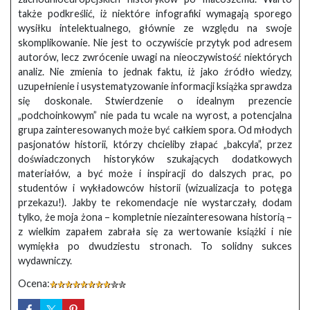
także podkreślić, iż niektóre infografiki wymagają sporego
wysiłku intelektualnego, głównie ze względu na swoje
skomplikowanie. Nie jest to oczywiście przytyk pod adresem
autorów, lecz zwrócenie uwagi na nieoczywistość niektórych
analiz. Nie zmienia to jednak faktu, iż jako źródło wiedzy,
uzupełnienie i usystematyzowanie informacji książka sprawdza
się doskonale. Stwierdzenie o idealnym prezencie
„podchoinkowym” nie pada tu wcale na wyrost, a potencjalna
grupa zainteresowanych może być całkiem spora. Od młodych
pasjonatów historii, którzy chcieliby złapać „bakcyla”, przez
doświadczonych historyków szukających dodatkowych
materiałów, a być może i inspiracji do dalszych prac, po
studentów i wykładowców historii (wizualizacja to potęga
przekazu!). Jakby te rekomendacje nie wystarczały, dodam
tylko, że moja żona – kompletnie niezainteresowana historią –
z wielkim zapałem zabrała się za wertowanie książki i nie
wymiękła po dwudziestu stronach. To solidny sukces
wydawniczy.
Ocena: