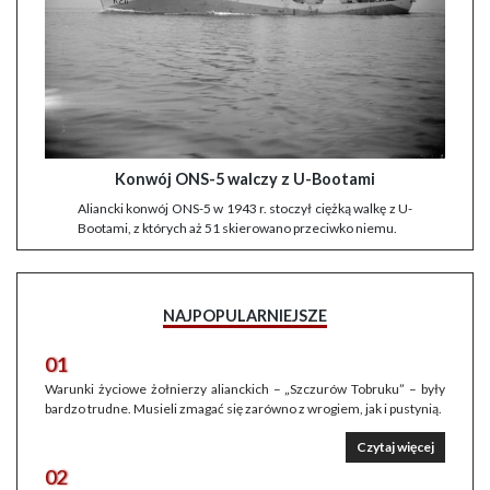
Konwój ONS-5 walczy z U-Bootami
Aliancki konwój ONS-5 w 1943 r. stoczył ciężką walkę z U-
Bootami, z których aż 51 skierowano przeciwko niemu.
NAJPOPULARNIEJSZE
01
Warunki życiowe żołnierzy alianckich – „Szczurów Tobruku” – były
bardzo trudne. Musieli zmagać się zarówno z wrogiem, jak i pustynią.
Czytaj więcej
02