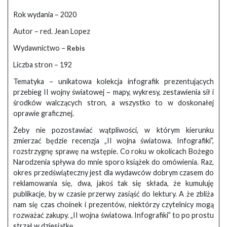
Rok wydania – 2020
Autor – red. Jean Lopez
Wydawnictwo –
Rebis
Liczba stron – 192
Tematyka – unikatowa kolekcja infografik prezentujących
przebieg II wojny światowej – mapy, wykresy, zestawienia sił i
środków walczących stron, a wszystko to w doskonałej
oprawie graficznej.
Żeby nie pozostawiać wątpliwości, w którym kierunku
zmierzać będzie recenzja „II wojna światowa. Infografiki”,
rozstrzygnę sprawę na wstępie. Co roku w okolicach Bożego
Narodzenia spływa do mnie sporo książek do omówienia. Raz,
okres przedświąteczny jest dla wydawców dobrym czasem do
reklamowania się, dwa, jakoś tak się składa, że kumuluję
publikacje, by w czasie przerwy zasiąść do lektury. A że zbliża
nam się czas choinek i prezentów, niektórzy czytelnicy mogą
rozważać zakupy. „II wojna światowa. Infografiki” to po prostu
strzał w dziesiątkę.