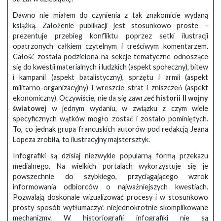
Dawno nie miałem do czynienia z tak znakomicie wydaną
książką. Założenie publikacji jest stosunkowo proste –
prezentuje przebieg konfliktu poprzez setki ilustracji
opatrzonych całkiem czytelnym i treściwym komentarzem.
Całość została podzielona na sekcje tematyczne odnoszące
się do kwestii materialnych i ludzkich (aspekt społeczny), bitew
i kampanii (aspekt batalistyczny), sprzętu i armii (aspekt
militarno-organizacyjny) i wreszcie strat i zniszczeń (aspekt
ekonomiczny). Oczywiście, nie da się zawrzeć
historii II wojny
światowej
w jednym wydaniu, w związku z czym wiele
specyficznych wątków mogło zostać i zostało pominiętych.
To, co jednak grupa francuskich autorów pod redakcją Jeana
Lopeza zrobiła, to ilustracyjny majstersztyk.
Infografiki są dzisiaj niezwykle popularną formą przekazu
medialnego. Na wielkich portalach wykorzystuje się je
powszechnie do szybkiego, przyciągającego wzrok
informowania odbiorców o najważniejszych kwestiach.
Pozwalają doskonale wizualizować procesy i w stosunkowo
prosty sposób wytłumaczyć niejednokrotnie skomplikowane
mechanizmy. W historiografii infografiki nie są