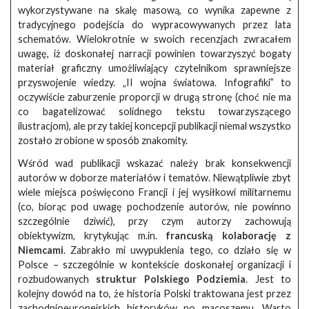
wykorzystywane na skalę masową, co wynika zapewne z
tradycyjnego podejścia do wypracowywanych przez lata
schematów. Wielokrotnie w swoich recenzjach zwracałem
uwagę, iż doskonałej narracji powinien towarzyszyć bogaty
materiał graficzny umożliwiający czytelnikom sprawniejsze
przyswojenie wiedzy. „II wojna światowa. Infografiki” to
oczywiście zaburzenie proporcji w drugą stronę (choć nie ma
co bagatelizować solidnego tekstu towarzyszącego
ilustracjom), ale przy takiej koncepcji publikacji niemal wszystko
zostało zrobione w sposób znakomity.
Wśród wad publikacji wskazać należy brak konsekwencji
autorów w doborze materiałów i tematów. Niewątpliwie zbyt
wiele miejsca poświęcono Francji i jej wysiłkowi militarnemu
(co, biorąc pod uwagę pochodzenie autorów, nie powinno
szczególnie dziwić), przy czym autorzy zachowują
obiektywizm, krytykując m.in.
francuską kolaborację z
Niemcami
. Zabrakło mi uwypuklenia tego, co działo się w
Polsce – szczególnie w kontekście doskonałej organizacji i
rozbudowanych
struktur Polskiego Podziemia
. Jest to
kolejny dowód na to, że historia Polski traktowana jest przez
zachodnioeuropejskich historyków po macoszemu. Warto