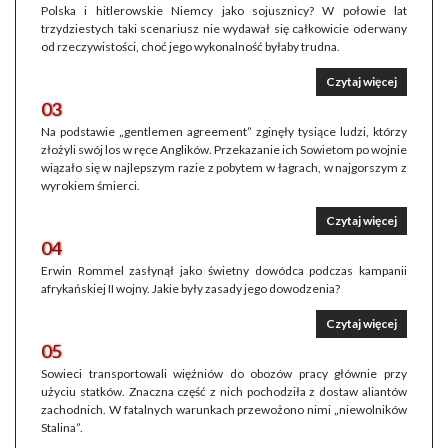
Polska i hitlerowskie Niemcy jako sojusznicy? W połowie lat
trzydziestych taki scenariusz nie wydawał się całkowicie oderwany
od rzeczywistości, choć jego wykonalność byłaby trudna.
Czytaj więcej
03
Na podstawie „gentlemen agreement” zginęły tysiące ludzi, którzy
złożyli swój los w ręce Anglików. Przekazanie ich Sowietom po wojnie
wiązało się w najlepszym razie z pobytem w łagrach, w najgorszym z
wyrokiem śmierci.
Czytaj więcej
04
Erwin Rommel zasłynął jako świetny dowódca podczas kampanii
afrykańskiej II wojny. Jakie były zasady jego dowodzenia?
Czytaj więcej
05
Sowieci transportowali więźniów do obozów pracy głównie przy
użyciu statków. Znaczna część z nich pochodziła z dostaw aliantów
zachodnich. W fatalnych warunkach przewożono nimi „niewolników
Stalina”.