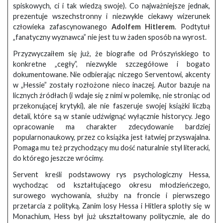
spiskowych, ci i tak wiedzą swoje). Co najważniejsze jednak,
prezentuje wszechstronny i niezwykle ciekawy wizerunek
człowieka zafascynowanego
Adolfem Hitlerem
. Podtytuł
„fanatyczny wyznawca” nie jest tu w żaden sposób na wyrost.
Przyzwyczaiłem się już, że biografie od Prószyńskiego to
konkretne „cegły”, niezwykle szczegółowe i bogato
dokumentowane. Nie odbierając niczego Serventowi, akcenty
w „Hessie” zostały rozłożone nieco inaczej. Autor bazuje na
licznych źródłach (i wdaje się z nimi w polemikę, nie stroniąc od
przekonującej krytyki), ale nie faszeruje swojej książki liczbą
detali, które są w stanie udźwignąć wyłącznie historycy. Jego
opracowanie ma charakter zdecydowanie bardziej
popularnonaukowy, przez co książka jest łatwiej przyswajalna.
Pomaga mu też przychodzący mu dość naturalnie styl literacki,
do którego jeszcze wrócimy.
Servent kreśli podstawowy rys psychologiczny Hessa,
wychodząc od kształtującego okresu młodzieńczego,
surowego wychowania, służby na froncie i pierwszego
przetarcia z polityką. Zanim losy Hessa i Hitlera splotły się w
Monachium, Hess był już ukształtowany politycznie, ale do