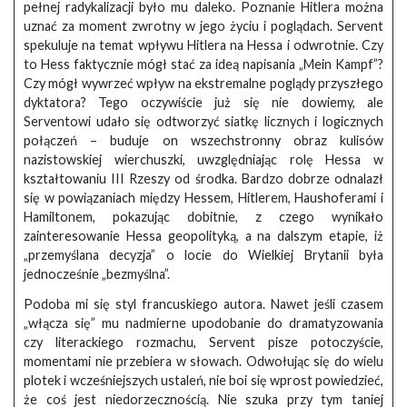
pełnej radykalizacji było mu daleko. Poznanie Hitlera można
uznać za moment zwrotny w jego życiu i poglądach. Servent
spekuluje na temat wpływu Hitlera na Hessa i odwrotnie. Czy
to Hess faktycznie mógł stać za ideą napisania „Mein Kampf”?
Czy mógł wywrzeć wpływ na ekstremalne poglądy przyszłego
dyktatora? Tego oczywiście już się nie dowiemy, ale
Serventowi udało się odtworzyć siatkę licznych i logicznych
połączeń – buduje on wszechstronny obraz kulisów
nazistowskiej wierchuszki, uwzględniając rolę Hessa w
kształtowaniu III Rzeszy od środka. Bardzo dobrze odnalazł
się w powiązaniach między Hessem, Hitlerem, Haushoferami i
Hamiltonem, pokazując dobitnie, z czego wynikało
zainteresowanie Hessa geopolityką, a na dalszym etapie, iż
„przemyślana decyzja” o locie do Wielkiej Brytanii była
jednocześnie „bezmyślna”.
Podoba mi się styl francuskiego autora. Nawet jeśli czasem
„włącza się” mu nadmierne upodobanie do dramatyzowania
czy literackiego rozmachu, Servent pisze potoczyście,
momentami nie przebiera w słowach. Odwołując się do wielu
plotek i wcześniejszych ustaleń, nie boi się wprost powiedzieć,
że coś jest niedorzecznością. Nie szuka przy tym taniej