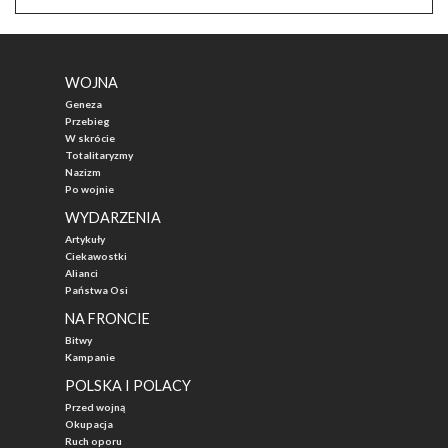
WOJNA
Geneza
Przebieg
W skrócie
Totalitaryzmy
Nazizm
Po wojnie
WYDARZENIA
Artykuły
Ciekawostki
Alianci
Państwa Osi
NA FRONCIE
Bitwy
Kampanie
POLSKA I POLACY
Przed wojną
Okupacja
Ruch oporu