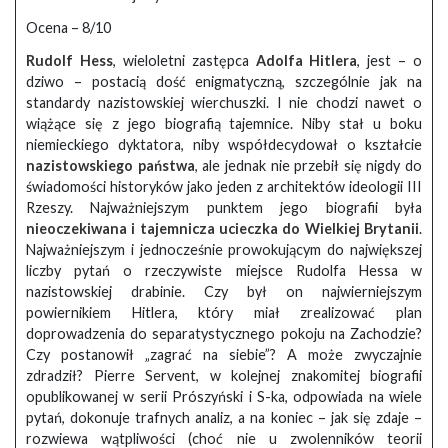
Ocena – 8/10
Rudolf Hess
, wieloletni zastępca
Adolfa Hitlera
, jest – o
dziwo – postacią dość enigmatyczną, szczególnie jak na
standardy nazistowskiej wierchuszki. I nie chodzi nawet o
wiążące się z jego biografią tajemnice. Niby stał u boku
niemieckiego dyktatora, niby współdecydował o kształcie
nazistowskiego państwa
, ale jednak nie przebił się nigdy do
świadomości historyków jako jeden z architektów ideologii III
Rzeszy. Najważniejszym punktem jego biografii była
nieoczekiwana i tajemnicza ucieczka do Wielkiej Brytanii
.
Najważniejszym i jednocześnie prowokującym do największej
liczby pytań o rzeczywiste miejsce Rudolfa Hessa w
nazistowskiej drabinie. Czy był on najwierniejszym
powiernikiem Hitlera, który miał zrealizować plan
doprowadzenia do separatystycznego pokoju na Zachodzie?
Czy postanowił „zagrać na siebie”? A może zwyczajnie
zdradził? Pierre Servent, w kolejnej znakomitej biografii
opublikowanej w serii Prószyński i S-ka, odpowiada na wiele
pytań, dokonuje trafnych analiz, a na koniec – jak się zdaje –
rozwiewa wątpliwości (choć nie u zwolenników teorii