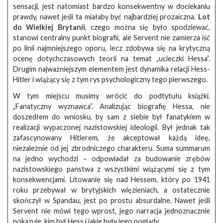
sensacji, jest natomiast bardzo konsekwentny w dociekaniu
prawdy, nawet jeśli ta miałaby być najbardziej prozaiczna.
Lot
do Wielkiej Brytanii
, czego można się było spodziewać,
stanowi centralny punkt biografii, ale Servent nie zamierza iść
po linii najmniejszego oporu, lecz zdobywa się na krytyczną
ocenę dotychczasowych teorii na temat „ucieczki Hessa”.
Drugim najważniejszym elementem jest dynamika relacji Hess-
Hitler i wiążący się z tym rys psychologiczny tego pierwszego.
W tym miejscu musimy wrócić do podtytułu książki.
„Fanatyczny wyznawca”. Analizując biografię Hessa, nie
doszedłem do wniosku, by sam z siebie był fanatykiem w
realizacji wypaczonej nazistowskiej ideologii. Był jednak tak
zafascynowany Hitlerem, że akceptował każdą ideę,
niezależnie od jej zbrodniczego charakteru. Suma summarum
na jedno wychodzi – odpowiadał za budowanie zrębów
nazistowskiego państwa z wszystkimi wiążącymi się z tym
konsekwencjami. Litowanie się nad Hessem, który po 1941
roku przebywał w brytyjskich więzieniach, a ostatecznie
skończył w Spandau, jest po prostu absurdalne. Nawet jeśli
Servent nie mówi tego wprost, jego narracja jednoznacznie
pokazuje, kim był Hess i jakie były jego poglądy.