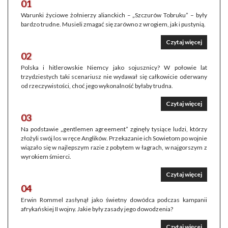
01
Warunki życiowe żołnierzy alianckich – „Szczurów Tobruku” – były
bardzo trudne. Musieli zmagać się zarówno z wrogiem, jak i pustynią.
Czytaj więcej
02
Polska i hitlerowskie Niemcy jako sojusznicy? W połowie lat
trzydziestych taki scenariusz nie wydawał się całkowicie oderwany
od rzeczywistości, choć jego wykonalność byłaby trudna.
Czytaj więcej
03
Na podstawie „gentlemen agreement” zginęły tysiące ludzi, którzy
złożyli swój los w ręce Anglików. Przekazanie ich Sowietom po wojnie
wiązało się w najlepszym razie z pobytem w łagrach, w najgorszym z
wyrokiem śmierci.
Czytaj więcej
04
Erwin Rommel zasłynął jako świetny dowódca podczas kampanii
afrykańskiej II wojny. Jakie były zasady jego dowodzenia?
Czytaj więcej