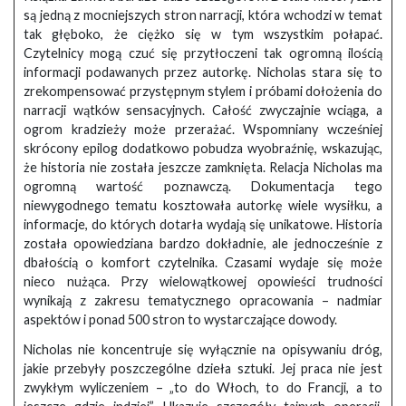
są jedną z mocniejszych stron narracji, która wchodzi w temat
tak głęboko, że ciężko się w tym wszystkim połapać.
Czytelnicy mogą czuć się przytłoczeni tak ogromną ilością
informacji podawanych przez autorkę. Nicholas stara się to
zrekompensować przystępnym stylem i próbami dołożenia do
narracji wątków sensacyjnych. Całość zwyczajnie wciąga, a
ogrom kradzieży może przerażać. Wspomniany wcześniej
skrócony epilog dodatkowo pobudza wyobraźnię, wskazując,
że historia nie została jeszcze zamknięta. Relacja Nicholas ma
ogromną wartość poznawczą. Dokumentacja tego
niewygodnego tematu kosztowała autorkę wiele wysiłku, a
informacje, do których dotarła wydają się unikatowe. Historia
została opowiedziana bardzo dokładnie, ale jednocześnie z
dbałością o komfort czytelnika. Czasami wydaje się może
nieco nużąca. Przy wielowątkowej opowieści trudności
wynikają z zakresu tematycznego opracowania – nadmiar
aspektów i ponad 500 stron to wystarczające dowody.
Nicholas nie koncentruje się wyłącznie na opisywaniu dróg,
jakie przebyły poszczególne dzieła sztuki. Jej praca nie jest
zwykłym wyliczeniem – „to do Włoch, to do Francji, a to