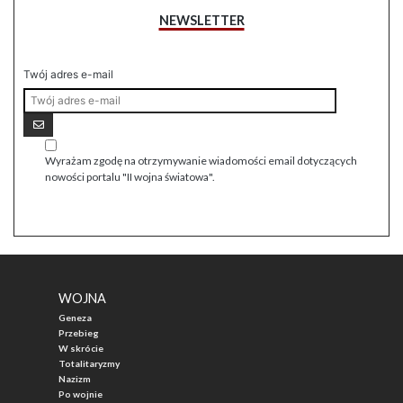
NEWSLETTER
Twój adres e-mail
Wyrażam zgodę na otrzymywanie wiadomości email dotyczących
nowości portalu "II wojna światowa".
WOJNA
Geneza
Przebieg
W skrócie
Totalitaryzmy
Nazizm
Po wojnie