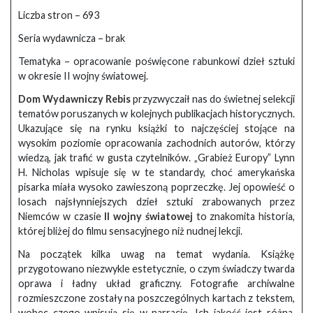
Liczba stron – 693
Seria wydawnicza – brak
Tematyka – opracowanie poświęcone rabunkowi dzieł sztuki
w okresie II wojny światowej.
Dom Wydawniczy Rebis
przyzwyczaił nas do świetnej selekcji
tematów poruszanych w kolejnych publikacjach historycznych.
Ukazujące się na rynku książki to najczęściej stojące na
wysokim poziomie opracowania zachodnich autorów, którzy
wiedzą, jak trafić w gusta czytelników. „Grabież Europy” Lynn
H. Nicholas wpisuje się w te standardy, choć amerykańska
pisarka miała wysoko zawieszoną poprzeczkę. Jej opowieść o
losach najsłynniejszych dzieł sztuki zrabowanych przez
Niemców w czasie
II wojny światowej
to znakomita historia,
której bliżej do filmu sensacyjnego niż nudnej lekcji.
Na początek kilka uwag na temat wydania. Książkę
przygotowano niezwykle estetycznie, o czym świadczy twarda
oprawa i ładny układ graficzny. Fotografie archiwalne
rozmieszczone zostały na poszczególnych kartach z tekstem,
wobec czego wpisują się w narrację. Ich jakość jest różna,