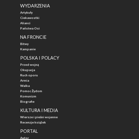
WYDARZENIA
Artykuły
Ciekawostki
Alianci
Państwa Osi
NA FRONCIE
Bitwy
Kampanie
POLSKA I POLACY
Przed wojną
Okupacja
Ruch oporu
Armia
Walka
Pomoc Żydom
Komunizm
Biografie
KULTURA I MEDIA
Wiersze i pieśni wojenne
Recenzje książek
PORTAL
Autor