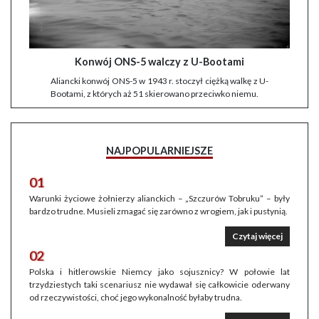
Konwój ONS-5 walczy z U-Bootami
Aliancki konwój ONS-5 w 1943 r. stoczył ciężką walkę z U-
Bootami, z których aż 51 skierowano przeciwko niemu.
NAJPOPULARNIEJSZE
01
Warunki życiowe żołnierzy alianckich – „Szczurów Tobruku” – były
bardzo trudne. Musieli zmagać się zarówno z wrogiem, jak i pustynią.
Czytaj więcej
02
Polska i hitlerowskie Niemcy jako sojusznicy? W połowie lat
trzydziestych taki scenariusz nie wydawał się całkowicie oderwany
od rzeczywistości, choć jego wykonalność byłaby trudna.