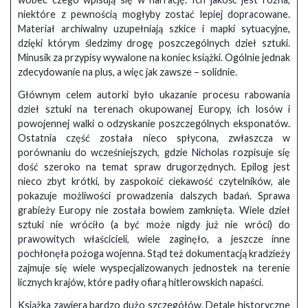
niektóre z pewnością mogłyby zostać lepiej dopracowane.
Materiał archiwalny uzupełniają szkice i mapki sytuacyjne,
dzięki którym śledzimy drogę poszczególnych dzieł sztuki.
Minusik za przypisy wywalone na koniec książki. Ogólnie jednak
zdecydowanie na plus, a więc jak zawsze – solidnie.
Głównym celem autorki było ukazanie procesu rabowania
dzieł sztuki na terenach okupowanej Europy, ich losów i
powojennej walki o odzyskanie poszczególnych eksponatów.
Ostatnia część została nieco spłycona, zwłaszcza w
porównaniu do wcześniejszych, gdzie Nicholas rozpisuje się
dość szeroko na temat spraw drugorzędnych. Epilog jest
nieco zbyt krótki, by zaspokoić ciekawość czytelników, ale
pokazuje możliwości prowadzenia dalszych badań. Sprawa
grabieży Europy nie została bowiem zamknięta. Wiele dzieł
sztuki nie wróciło (a być może nigdy już nie wróci) do
prawowitych właścicieli, wiele zaginęło, a jeszcze inne
pochłonęła pożoga wojenna. Stąd też dokumentacją kradzieży
zajmuje się wiele wyspecjalizowanych jednostek na terenie
licznych krajów, które padły ofiarą hitlerowskich napaści.
Książka zawiera bardzo dużo szczegółów. Detale historyczne