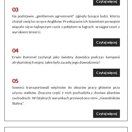
Czytaj więcej
03
Na podstawie „gentlemen agreement” zginęły tysiące ludzi, którzy
złożyli swój los w ręce Anglików. Przekazanie ich Sowietom po wojnie
wiązało się w najlepszym razie z pobytem w łagrach, w najgorszym z
wyrokiem śmierci.
Czytaj więcej
04
Erwin Rommel zasłynął jako świetny dowódca podczas kampanii
afrykańskiej II wojny. Jakie były zasady jego dowodzenia?
Czytaj więcej
05
Sowieci transportowali więźniów do obozów pracy głównie przy
użyciu statków. Znaczna część z nich pochodziła z dostaw aliantów
zachodnich. W fatalnych warunkach przewożono nimi „niewolników
Stalina”.
Czytaj więcej