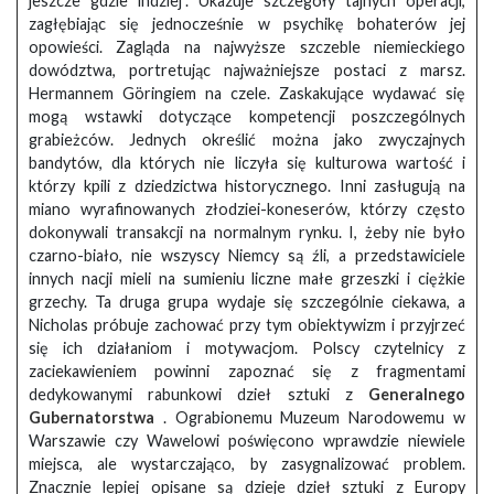
jeszcze gdzie indziej”. Ukazuje szczegóły tajnych operacji,
zagłębiając się jednocześnie w psychikę bohaterów jej
opowieści. Zagląda na najwyższe szczeble niemieckiego
dowództwa, portretując najważniejsze postaci z marsz.
Hermannem Göringiem na czele. Zaskakujące wydawać się
mogą wstawki dotyczące kompetencji poszczególnych
grabieżców. Jednych określić można jako zwyczajnych
bandytów, dla których nie liczyła się kulturowa wartość i
którzy kpili z dziedzictwa historycznego. Inni zasługują na
miano wyrafinowanych złodziei-koneserów, którzy często
dokonywali transakcji na normalnym rynku. I, żeby nie było
czarno-biało, nie wszyscy Niemcy są źli, a przedstawiciele
innych nacji mieli na sumieniu liczne małe grzeszki i ciężkie
grzechy. Ta druga grupa wydaje się szczególnie ciekawa, a
Nicholas próbuje zachować przy tym obiektywizm i przyjrzeć
się ich działaniom i motywacjom. Polscy czytelnicy z
zaciekawieniem powinni zapoznać się z fragmentami
dedykowanymi rabunkowi dzieł sztuki z
Generalnego
Gubernatorstwa
. Ograbionemu Muzeum Narodowemu w
Warszawie czy Wawelowi poświęcono wprawdzie niewiele
miejsca, ale wystarczająco, by zasygnalizować problem.
Znacznie lepiej opisane są dzieje dzieł sztuki z Europy