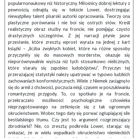
popularnonaukowy niż historyczny. Miłośnicy dobrej lektury z
pewnością odnajdą się w tekście Lower, dostrzegając
niewątpliwy talent pisarski autorki opracowania. Tworzy ona
plastyczne porównania i nie boi się ostrych słów. Kreśli
realistyczny obraz służby na froncie, nie pomijając często
drastycznych szczegółów. Z jej narracji płynie jasne
przesłanie, które zresztą wprost wyraża na jednej z kart
książki – „liczba zwykłych kobiet, które na różne sposoby
przyczyniły się do masowych morderstw, okazuje się
nieporównywalnie wyższa niż tych stosunkowo nielicznych,
które starały się zapobiec ludobójstwu”. Przyczyn tej
przerażającej statystyki należy upatrywać w typowo ludzkich
zachowaniach konformistycznych. Wiele z Niemek zaciągnęło
się do armii z chciwości, poczucia misji, czasem w poszukiwaniu
romantycznej przygody. To, co spotkało je na froncie,
przekraczało możliwości psychologiczne człowieka
nieprzygotowanego na zetknięcie się z tak ogromnym
okrucieństwem. Wobec tego dały się porwać ogłupiającej sile
bestialskiego tłumu. Czy jest to argument rozgrzeszający
zbrodniarki? Nie, co zresztą podkreśla Lower, starając się
wskazać, że w wielu wypadkach okrucieństwo niemieckich