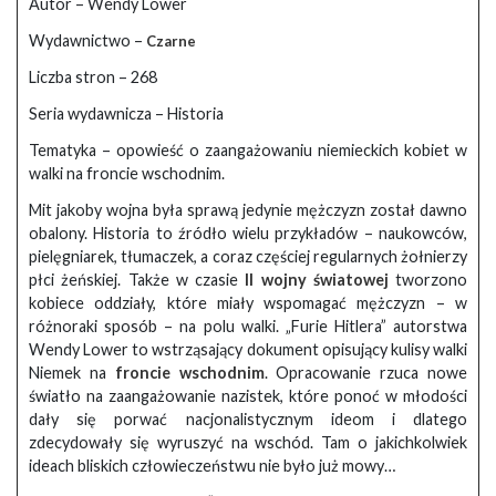
Autor – Wendy Lower
Wydawnictwo –
Czarne
Liczba stron – 268
Seria wydawnicza – Historia
Tematyka – opowieść o zaangażowaniu niemieckich kobiet w
walki na froncie wschodnim.
Mit jakoby wojna była sprawą jedynie mężczyzn został dawno
obalony. Historia to źródło wielu przykładów – naukowców,
pielęgniarek, tłumaczek, a coraz częściej regularnych żołnierzy
płci żeńskiej. Także w czasie
II wojny światowej
tworzono
kobiece oddziały, które miały wspomagać mężczyzn – w
różnoraki sposób – na polu walki. „Furie Hitlera” autorstwa
Wendy Lower to wstrząsający dokument opisujący kulisy walki
Niemek na
froncie wschodnim
. Opracowanie rzuca nowe
światło na zaangażowanie nazistek, które ponoć w młodości
dały się porwać nacjonalistycznym ideom i dlatego
zdecydowały się wyruszyć na wschód. Tam o jakichkolwiek
ideach bliskich człowieczeństwu nie było już mowy…