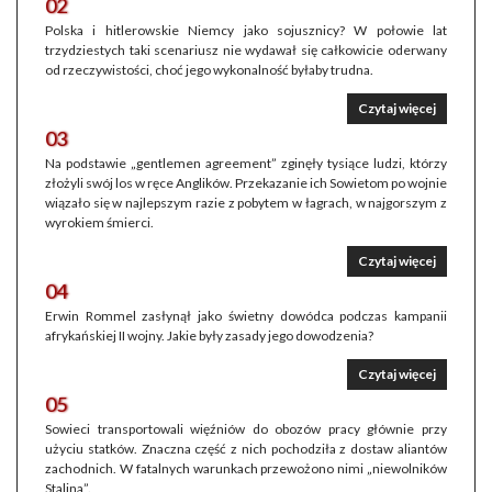
02
Polska i hitlerowskie Niemcy jako sojusznicy? W połowie lat
trzydziestych taki scenariusz nie wydawał się całkowicie oderwany
od rzeczywistości, choć jego wykonalność byłaby trudna.
Czytaj więcej
03
Na podstawie „gentlemen agreement” zginęły tysiące ludzi, którzy
złożyli swój los w ręce Anglików. Przekazanie ich Sowietom po wojnie
wiązało się w najlepszym razie z pobytem w łagrach, w najgorszym z
wyrokiem śmierci.
Czytaj więcej
04
Erwin Rommel zasłynął jako świetny dowódca podczas kampanii
afrykańskiej II wojny. Jakie były zasady jego dowodzenia?
Czytaj więcej
05
Sowieci transportowali więźniów do obozów pracy głównie przy
użyciu statków. Znaczna część z nich pochodziła z dostaw aliantów
zachodnich. W fatalnych warunkach przewożono nimi „niewolników
Stalina”.