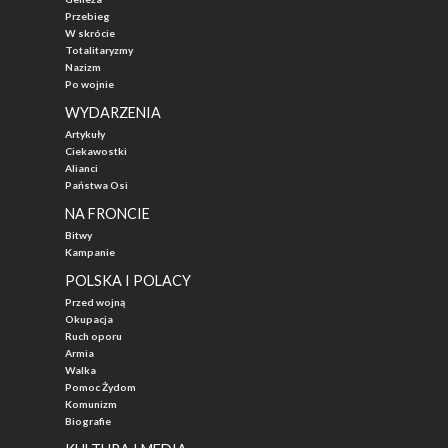
Przebieg
W skrócie
Totalitaryzmy
Nazizm
Po wojnie
WYDARZENIA
Artykuły
Ciekawostki
Alianci
Państwa Osi
NA FRONCIE
Bitwy
Kampanie
POLSKA I POLACY
Przed wojną
Okupacja
Ruch oporu
Armia
Walka
Pomoc Żydom
Komunizm
Biografie