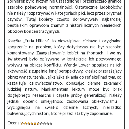
żołnierek było niczym nie uzasadnione i przekraczało granice
szeroko pojmowanej normalności. Ostatecznie ludobójców
nie należy rozpatrywać w kategoriach płci, lecz przez pryzmat
czynów. Tutaj kobiety często dorównywały najbardziej
bestialskim oprawcom znanym z historii licznych niemieckich
obozów koncentracyjnych
.
Książka „Furia Hitlera” to niewątpliwie ciekawe i oryginalne
spojrzenie na problem, który dotychczas nie był szeroko
komentowany. Zaangażowanie kobiet na frontach
II wojny
światowej
było opisywane w kontekście ich pozytywnego
wpływu na oblicze konfliktu. Wendy Lower spogląda na ich
aktywność z zupełnie innej perspektywy, kreśląc przerażający
obraz wynaturzenia. Jej książka skłania do refleksji nad tym, co
kształtuje człowieczeństwo, obnażając ciemne zakamarki
ludzkiej natury. Mankamentem lektury może być brak
dogłębnego researchu i częste próby generalizacji. Należy
jednak docenić umiejętność zachowania obiektywizmu i
wyciągnięcia na światło dzienne licznych, nierzadko
bulwersujących historii, które przez lata były zapomniane.
Ocena: