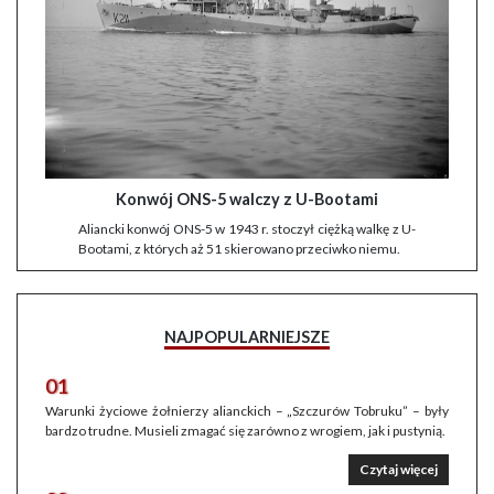
Konwój ONS-5 walczy z U-Bootami
Aliancki konwój ONS-5 w 1943 r. stoczył ciężką walkę z U-
Bootami, z których aż 51 skierowano przeciwko niemu.
NAJPOPULARNIEJSZE
01
Warunki życiowe żołnierzy alianckich – „Szczurów Tobruku” – były
bardzo trudne. Musieli zmagać się zarówno z wrogiem, jak i pustynią.
Czytaj więcej