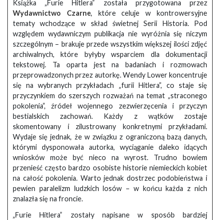
Książka „Furie Hitlera” została przygotowana przez
Wydawnictwo Czarne
, które celuje w kontrowersyjne
tematy wchodzące w skład świetnej Serii Historia. Pod
względem wydawniczym publikacja nie wyróżnia się niczym
szczególnym – brakuje przede wszystkim większej ilości zdjęć
archiwalnych, które byłyby wsparciem dla dokumentacji
tekstowej. Ta oparta jest na badaniach i rozmowach
przeprowadzonych przez autorkę. Wendy Lower koncentruje
się na wybranych przykładach „furii Hitlera”, co staje się
przyczynkiem do szerszych rozważań na temat „straconego
pokolenia”, źródeł wojennego zezwierzęcenia i przyczyn
bestialskich zachowań. Każdy z wątków zostaje
skomentowany i zilustrowany konkretnymi przykładami.
Wydaje się jednak, że w związku z ograniczoną bazą danych,
którymi dysponowała autorka, wyciąganie daleko idących
wniosków może być nieco na wyrost. Trudno bowiem
przenieść często bardzo osobiste historie niemieckich kobiet
na całość pokolenia. Warto jednak dostrzec podobieństwa i
pewien paralelizm ludzkich losów – w końcu każda z nich
znalazła się na froncie.
„Furie Hitlera” zostały napisane w sposób bardziej