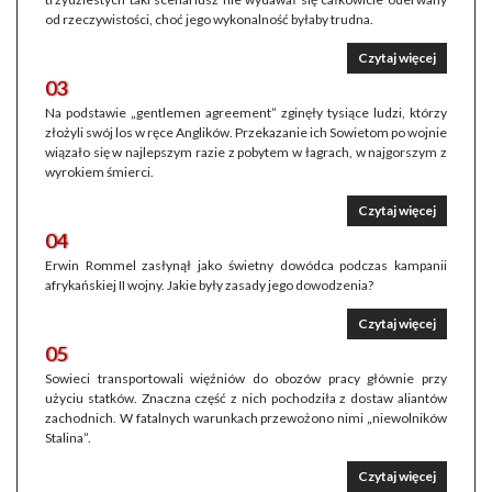
od rzeczywistości, choć jego wykonalność byłaby trudna.
Czytaj więcej
03
Na podstawie „gentlemen agreement” zginęły tysiące ludzi, którzy
złożyli swój los w ręce Anglików. Przekazanie ich Sowietom po wojnie
wiązało się w najlepszym razie z pobytem w łagrach, w najgorszym z
wyrokiem śmierci.
Czytaj więcej
04
Erwin Rommel zasłynął jako świetny dowódca podczas kampanii
afrykańskiej II wojny. Jakie były zasady jego dowodzenia?
Czytaj więcej
05
Sowieci transportowali więźniów do obozów pracy głównie przy
użyciu statków. Znaczna część z nich pochodziła z dostaw aliantów
zachodnich. W fatalnych warunkach przewożono nimi „niewolników
Stalina”.
Czytaj więcej