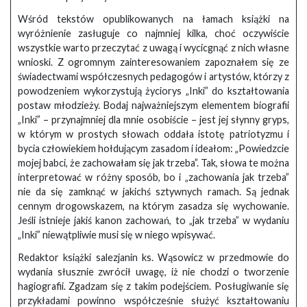
Wśród tekstów opublikowanych na łamach książki na
wyróżnienie zasługuje co najmniej kilka, choć oczywiście
wszystkie warto przeczytać z uwagą i wycicgnąć z nich własne
wnioski. Z ogromnym zainteresowaniem zapoznałem się ze
świadectwami współczesnych pedagogów i artystów, którzy z
powodzeniem wykorzystują życiorys „Inki” do kształtowania
postaw młodzieży. Bodaj najważniejszym elementem biografii
„Inki” – przynajmniej dla mnie osobiście – jest jej słynny gryps,
w którym w prostych słowach oddała istotę patriotyzmu i
bycia człowiekiem hołdującym zasadom i ideałom: „Powiedzcie
mojej babci, że zachowałam się jak trzeba”. Tak, słowa te można
interpretować w różny sposób, bo i „zachowania jak trzeba”
nie da się zamknąć w jakichś sztywnych ramach. Są jednak
cennym drogowskazem, na którym zasadza się wychowanie.
Jeśli istnieje jakiś kanon zachowań, to „jak trzeba” w wydaniu
„Inki” niewątpliwie musi się w niego wpisywać.
Redaktor książki salezjanin ks. Wąsowicz w przedmowie do
wydania słusznie zwrócił uwagę, iż nie chodzi o tworzenie
hagiografii. Zgadzam się z takim podejściem. Posługiwanie się
przykładami powinno współcześnie służyć kształtowaniu