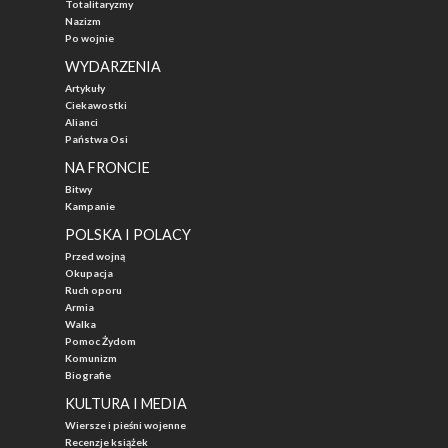
Totalitaryzmy
Nazizm
Po wojnie
WYDARZENIA
Artykuły
Ciekawostki
Alianci
Państwa Osi
NA FRONCIE
Bitwy
Kampanie
POLSKA I POLACY
Przed wojną
Okupacja
Ruch oporu
Armia
Walka
Pomoc Żydom
Komunizm
Biografie
KULTURA I MEDIA
Wiersze i pieśni wojenne
Recenzje książek