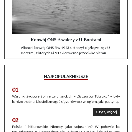
Konwój ONS-5 walczy z U-Bootami
Aliancki konwój ONS-5 w 1943 r. stoczył ciężką walkę z U-
Bootami, z których aż 51 skierowano przeciwko niemu.
NAJPOPULARNIEJSZE
01
Warunki życiowe żołnierzy alianckich – „Szczurów Tobruku” – były
bardzo trudne. Musieli zmagać się zarówno z wrogiem, jak i pustynią.
Czytaj więcej
02
Polska i hitlerowskie Niemcy jako sojusznicy? W połowie lat
trzydziestych taki scenariusz nie wydawał się całkowicie oderwany