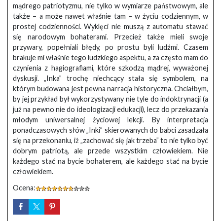
mądrego patriotyzmu, nie tylko w wymiarze państwowym, ale
także – a może nawet właśnie tam – w życiu codziennym, w
prostej codzienności. Wyklęci nie muszą z automatu stawać
się narodowym bohaterami. Przecież także mieli swoje
przywary, popełniali błędy, po prostu byli ludźmi. Czasem
brakuje mi właśnie tego ludzkiego aspektu, a za często mam do
czynienia z hagiografiami, które szkodzą mądrej, wyważonej
dyskusji. „Inka” trochę niechcący stała się symbolem, na
którym budowana jest pewna narracja historyczna. Chciałbym,
by jej przykład był wykorzystywany nie tyle do indoktrynacji (a
już na pewno nie do ideologizacji edukacji), lecz do przekazania
młodym uniwersalnej życiowej lekcji. By interpretacja
ponadczasowych słów „Inki” skierowanych do babci zasadzała
się na przekonaniu, iż „zachować się jak trzeba” to nie tylko być
dobrym patriotą, ale przede wszystkim człowiekiem. Nie
każdego stać na bycie bohaterem, ale każdego stać na bycie
człowiekiem.
Ocena: