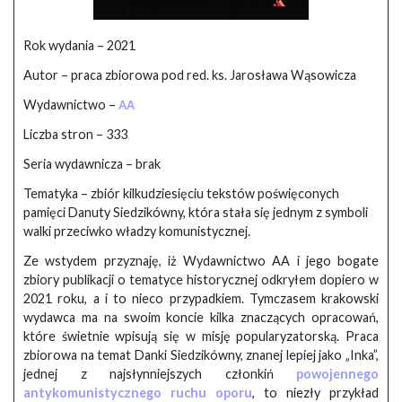
Rok wydania – 2021
Autor – praca zbiorowa pod red. ks. Jarosława Wąsowicza
Wydawnictwo –
AA
Liczba stron – 333
Seria wydawnicza – brak
Tematyka – zbiór kilkudziesięciu tekstów poświęconych
pamięci Danuty Siedzikówny, która stała się jednym z symboli
walki przeciwko władzy komunistycznej.
Ze wstydem przyznaję, iż Wydawnictwo AA i jego bogate
zbiory publikacji o tematyce historycznej odkryłem dopiero w
2021 roku, a i to nieco przypadkiem. Tymczasem krakowski
wydawca ma na swoim koncie kilka znaczących opracowań,
które świetnie wpisują się w misję popularyzatorską. Praca
zbiorowa na temat Danki Siedzikówny, znanej lepiej jako „Inka”,
jednej z najsłynniejszych członkiń
powojennego
antykomunistycznego ruchu oporu
, to niezły przykład