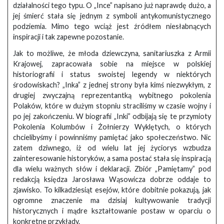
działalności tego typu. O „Ince” napisano już naprawdę dużo, a
jej śmierć stała się jednym z symboli antykomunistycznego
podziemia. Mimo tego wciąż jest źródłem niesłabnących
inspiracji i tak zapewne pozostanie.
Jak to możliwe, że młoda dziewczyna, sanitariuszka z Armii
Krajowej, zapracowała sobie na miejsce w polskiej
historiografii i status swoistej legendy w niektórych
środowiskach? „Inka” z jednej strony była kimś niezwykłym, z
drugiej zwyczajną reprezentantką wybitnego pokolenia
Polaków, które w dużym stopniu straciliśmy w czasie wojny i
po jej zakończeniu. W biografii „Inki” odbijają się te przymioty
Pokolenia Kolumbów i Żołnierzy Wyklętych, o których
chcielibyśmy i powinniśmy pamiętać jako społeczeństwo. Nic
zatem dziwnego, iż od wielu lat jej życiorys wzbudza
zainteresowanie historyków, a sama postać stała się inspiracją
dla wielu ważnych słów i deklaracji. Zbiór „Pamiętamy” pod
redakcją księdza Jarosława Wąsowicza dobrze oddaje to
zjawisko. To kilkadziesiąt esejów, które dobitnie pokazują, jak
ogromne znaczenie ma dzisiaj kultywowanie tradycji
historycznych i mądre kształtowanie postaw w oparciu o
konkretne przykłady.