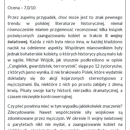
Ocena – 7,0/10
Przez zupełny przypadek, choć może jest to znak pewnego
trendu w polskiej literaturze historycznej, niemal
równocześnie miałem przyjemność recenzować kilka książek
poświęconych zaangażowaniu kobiet w trakcie
II wojny
światowej
. Każda z nich była nieco inna, w każdej kładziono
nacisk na odmienne aspekty. Wspólnym mianownikiem były
jednak bohaterskie kobiety, o których historycy piszą mało lub
w ogóle. Michał Wójcik, jak słusznie podkreślono w opisie
„Cyngielek, gwardzistek, terrorystek”, sięga po 12 życiorysów,
z których jasno wynika, iż nie brakowało Polek, które wydatnie
dokładały się do akcji kojarzonych stereotypowo z
mężczyznami. Ba, niektóre z nich po prostu zabijały z zimną
krwią. Pisały swoje karty historii, nierzadko dramatycznej, a
czasem niezwykle kontrowersyjnej.
Czy płeć powinna mieć w tym wypadku jakiekolwiek znaczenie?
Zdecydowanie. Nawet współcześnie siły wojskowe są
zdominowane przez mężczyzn. W okresie II wojny światowej
o parytetach nikt nie myślał, a zaangażowanie kobiet na