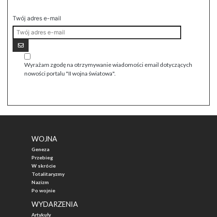
Twój adres e-mail
Wyrażam zgodę na otrzymywanie wiadomości email dotyczących
nowości portalu "II wojna światowa".
WOJNA
Geneza
Przebieg
W skrócie
Totalitaryzmy
Nazizm
Po wojnie
WYDARZENIA
Artykuły