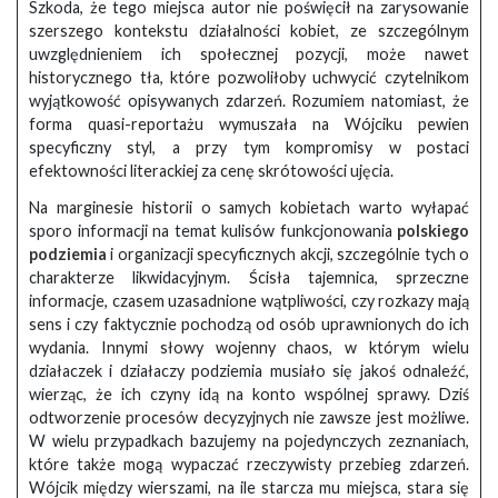
Szkoda, że tego miejsca autor nie poświęcił na zarysowanie
szerszego kontekstu działalności kobiet, ze szczególnym
uwzględnieniem ich społecznej pozycji, może nawet
historycznego tła, które pozwoliłoby uchwycić czytelnikom
wyjątkowość opisywanych zdarzeń. Rozumiem natomiast, że
forma quasi-reportażu wymuszała na Wójciku pewien
specyficzny styl, a przy tym kompromisy w postaci
efektowności literackiej za cenę skrótowości ujęcia.
Na marginesie historii o samych kobietach warto wyłapać
sporo informacji na temat kulisów funkcjonowania
polskiego
podziemia
i organizacji specyficznych akcji, szczególnie tych o
charakterze likwidacyjnym. Ścisła tajemnica, sprzeczne
informacje, czasem uzasadnione wątpliwości, czy rozkazy mają
sens i czy faktycznie pochodzą od osób uprawnionych do ich
wydania. Innymi słowy wojenny chaos, w którym wielu
działaczek i działaczy podziemia musiało się jakoś odnaleźć,
wierząc, że ich czyny idą na konto wspólnej sprawy. Dziś
odtworzenie procesów decyzyjnych nie zawsze jest możliwe.
W wielu przypadkach bazujemy na pojedynczych zeznaniach,
które także mogą wypaczać rzeczywisty przebieg zdarzeń.
Wójcik między wierszami, na ile starcza mu miejsca, stara się