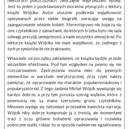
niektórych płaszczyznach zwyczajnie wyprzedzało epokę.
Jest to jeden z podstawowych morałów płynących z lektury
książki Wójcika. Autor słusznie podkreśla wyjątkowość
opisywanych przez siebie biografii, zwracając uwagę na
zaangażowanie właśnie kobiet. Stereotypowo nie kojarzą się
one czytelnikom z zamachami, do których trzeba było nie lada
odwagi, precyzji, umiejętności, a nade wszystko zimnej krwi. Po
lekturze książki Wójcika nie mam wątpliwość, że żadnego z
tych przymiotów im nie brakowało.
Właściwie od początku zakładałem, że książka będzie przede
wszystkim efektowna. Pod tym względem na pewno się nie
rozczarowałem. Zastrzeżenia można mieć do pewnych
elementów w warstwie merytorycznej, przy czym należy
pamiętać, że opracowanie ma charakter popularnonaukowy i
popularyzatorski. Z tego zadania Michał Wójcik wywiązuje się
bardzo dobrze, a przy tym porusza szereg wątków, które z
pewnością nie są znane szerszemu gronu czytelników.
Minusem wydaje się natomiast przesadnie kwiecista narracja.
Wójcik niby dobrze komponuje ją z treścią, ale momentami
traci z oczu główne bohaterki opracowania i rozwleka
poboczne wątki, robiąc to w sposób nadmiernie egzaltowany.