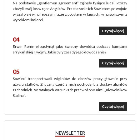
Na podstawie „gentlemen agreement” zginęły tysiące ludzi, którzy
złożyli swój los w ręce Anglików. Przekazanie ich Sowietom po wojnie
wiązało się w najlepszym razie z pobytem w łagrach, w najgorszym z
wyrokiem śmierci.
Czytaj więcej
04
Erwin Rommel zasłynął jako świetny dowódca podczas kampanii
afrykańskiej II wojny. Jakie były zasady jego dowodzenia?
Czytaj więcej
05
Sowieci transportowali więźniów do obozów pracy głównie przy
użyciu statków. Znaczna część z nich pochodziła z dostaw aliantów
zachodnich. W fatalnych warunkach przewożono nimi „niewolników
Stalina”.
Czytaj więcej
NEWSLETTER