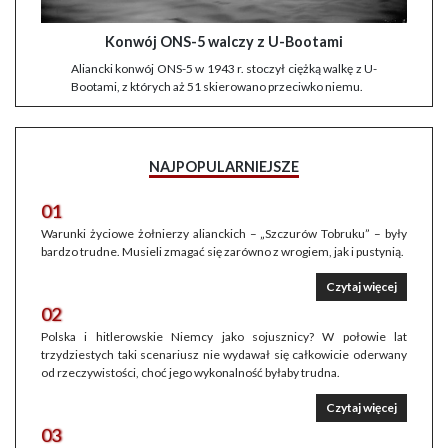
Konwój ONS-5 walczy z U-Bootami
Aliancki konwój ONS-5 w 1943 r. stoczył ciężką walkę z U-
Bootami, z których aż 51 skierowano przeciwko niemu.
NAJPOPULARNIEJSZE
01
Warunki życiowe żołnierzy alianckich – „Szczurów Tobruku” – były
bardzo trudne. Musieli zmagać się zarówno z wrogiem, jak i pustynią.
Czytaj więcej
02
Polska i hitlerowskie Niemcy jako sojusznicy? W połowie lat
trzydziestych taki scenariusz nie wydawał się całkowicie oderwany
od rzeczywistości, choć jego wykonalność byłaby trudna.
Czytaj więcej
03