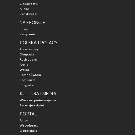
Ciekawostki
Alianci
Państwa Osi
NA FRONCIE
Bitwy
Kampanie
POLSKA I POLACY
Przed wojną
Okupacja
Ruch oporu
Armia
Walka
Pomoc Żydom
Komunizm
Biografie
KULTURA I MEDIA
Wiersze i pieśni wojenne
Recenzje książek
PORTAL
Autor
Współpraca
O projekcie