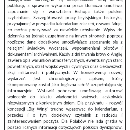
publikacji, a sprawnie wykonana praca tłumacza umożliwia
zapoznanie się z warsztatem Bishopa także polskim
czytelnikom. Szczegółowość pracy brytyjskiego historyka,
przynajmniej w przypadku kalendarium zdarzeń, czasami faluje,
co można poczytywać za niewielkie uchybienie. Wpisy do
dziennika są jednak uzupełniane na innych stronach poprzez
rozliczne dane dodatkowe umożliwiające zapoznanie się z
relacjami świadków wydarzeń, wspomnieniami pilotów i
dokumentami archiwalnymi. Każdy z dni trwania bitwy o Anglię
zawiera opis warunków atmosferycznych, ewentualnych starć
powietrznych, strat wojskowych i cywilnych oraz ciekawszych
akcji militarnych i politycznych. W konsekwencji rozwój
wydarzeń jest chronologicznym zapisem, który
skomponowany został jako logiczna całość uzupełniająca się
informacyjnie. Wstawki poboczne umożliwiają autorowi
wplecenie do tekstu wiadomości ważnych, aczkolwiek
niezwiązanych z konkretnym dniem. Dla przykładu – rozwój
koncepcji „Big Wing” trudno wpasować do kalendarium, a
przecież i o tym dociekliwy czytelnik z radością i
zainteresowaniem poczyta. Dla Polaków nie lada gratka w
postaci licznych informacji dotyczących polskich dywizjonów.