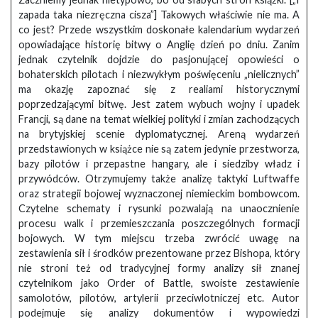
zapada taka niezręczna cisza”] Takowych właściwie nie ma. A
co jest? Przede wszystkim doskonałe kalendarium wydarzeń
opowiadające historię bitwy o Anglię dzień po dniu. Zanim
jednak czytelnik dojdzie do pasjonującej opowieści o
bohaterskich pilotach i niezwykłym poświęceniu „nielicznych”
ma okazję zapoznać się z realiami historycznymi
poprzedzającymi bitwę. Jest zatem wybuch wojny i upadek
Francji, są dane na temat wielkiej polityki i zmian zachodzących
na brytyjskiej scenie dyplomatycznej. Areną wydarzeń
przedstawionych w książce nie są zatem jedynie przestworza,
bazy pilotów i przepastne hangary, ale i siedziby władz i
przywódców. Otrzymujemy także analizę taktyki Luftwaffe
oraz strategii bojowej wyznaczonej niemieckim bombowcom.
Czytelne schematy i rysunki pozwalają na unaocznienie
procesu walk i przemieszczania poszczególnych formacji
bojowych. W tym miejscu trzeba zwrócić uwagę na
zestawienia sił i środków prezentowane przez Bishopa, który
nie stroni też od tradycyjnej formy analizy sił znanej
czytelnikom jako Order of Battle, swoiste zestawienie
samolotów, pilotów, artylerii przeciwlotniczej etc. Autor
podejmuje się analizy dokumentów i wypowiedzi