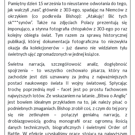
Pamiętny dzień 15 września to nieustanne odwołania do tego,
jak walczyli „nasi”, głównie z 303-ego, spadając na Niemców z
okrzykiem (co podkreśla Bishop): „Atakuję! Bić tych
sk***synów”. Także na zdjęciach Polacy prezentują się
imponująco, a słynna fotografia chłopaków z 303-ego po raz
kolejny obiegła świat. Tym razem za sprawą historycznej
publikacji, której dokumentacja fotograficzna to niezwykła
okazja dla kolekcjonerów – już dawno nie widziałem tylu
świetnych ujęć zgromadzonych w jednej książce.
Świetna narracja, szczegółowość analiz, dogłębność
spojrzenia – to wszystko cechowało pisarza, który na
zachodzie jest dziś uznawany za jedną z najważniejszych
postaci naukowego świata II wojny światowej. Spłycając
trochę poprzednią myśl – facet jest po prostu fachowcem
najwyższych lotów. Ze wskazaniem na latanie. „Bitwa o Anglię”
jest bowiem idealnym przykładem na to, jak należy pisać o
podniebnych zmaganiach. Bishop zrobił coś, z czym do tej pory
się nie zetknąłem – połączył genialną narrację, z
drobiazgowością godną monografii oraz ogromną ilością
danych technicznych, biograficznych i świetnymi Order of
Battle. W efekcie uzyskaliśmy pracę stojącą na najwyższym