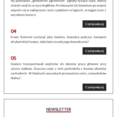
Na podstawie „gentlemen agreement” zginęły tysiące ludzi, którzy
złożyli swój los w ręce Anglików. Przekazanie ich Sowietom po wojnie
wiązało się w najlepszym razie z pobytem w łagrach, w najgorszym z
wyrokiem śmierci.
Czytaj więcej
04
Erwin Rommel zasłynął jako świetny dowódca podczas kampanii
afrykańskiej II wojny. Jakie były zasady jego dowodzenia?
Czytaj więcej
05
Sowieci transportowali więźniów do obozów pracy głównie przy
użyciu statków. Znaczna część z nich pochodziła z dostaw aliantów
zachodnich. W fatalnych warunkach przewożono nimi „niewolników
Stalina”.
Czytaj więcej
NEWSLETTER