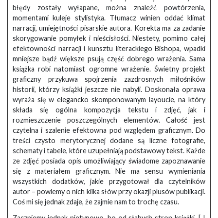
błędy zostały wyłapane, można znaleźć powtórzenia,
momentami kuleje stylistyka. Tłumacz winien oddać klimat
narracji, umiejętności pisarskie autora. Korekta ma za zadanie
skorygowanie pomyłek i nieścisłości. Niestety, pomimo całej
efektowności narracji i kunsztu literackiego Bishopa, wpadki
mniejsze bądź większe psują część dobrego wrażenia. Sama
książka robi natomiast ogromne wrażenie. Świetny projekt
graficzny przykuwa spojrzenia zazdrosnych miłośników
historii, którzy książki jeszcze nie nabyli. Doskonała oprawa
wyraża się w elegancko skomponowanym layoucie, na który
składa się ogólna kompozycja tekstu i zdjęć, jak i
rozmieszczenie poszczególnych elementów. Całość jest
czytelna i szalenie efektowna pod względem graficznym. Do
treści czysto merytorycznej dodane są liczne fotografie,
schematy i tabele, które uzupełniają podstawowy tekst. Każde
ze zdjęć posiada opis umożliwiający świadome zapoznawanie
się z materiałem graficznym. Nie ma sensu wymieniania
wszystkich dodatków, jakie przygotował dla czytelników
autor – powiemy o nich kilka słów przy okazji plusów publikacji.
Coś mi się jednak zdaje, że zajmie nam to trochę czasu.
Zaczniemy jednak nietypowo, bo od słabych stron książki. [„I