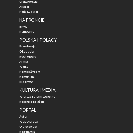
Ciekawostki
Alianci
Państwa Osi
NA FRONCIE
Bitwy
Kampanie
POLSKA I POLACY
Przed wojną
Okupacja
Ruch oporu
Armia
Walka
Pomoc Żydom
Komunizm
Biografie
KULTURA I MEDIA
Wiersze i pieśni wojenne
Recenzje książek
PORTAL
Autor
Współpraca
O projekcie
Regulamin