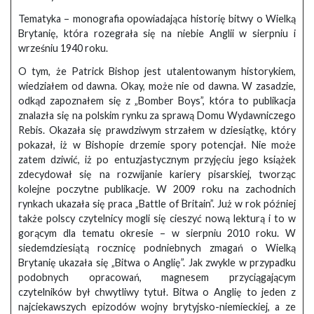
Tematyka – monografia opowiadająca historię bitwy o Wielką
Brytanię, która rozegrała się na niebie Anglii w sierpniu i
wrześniu 1940 roku.
O tym, że Patrick Bishop jest utalentowanym historykiem,
wiedziałem od dawna. Okay, może nie od dawna. W zasadzie,
odkąd zapoznałem się z „Bomber Boys”, która to publikacja
znalazła się na polskim rynku za sprawą Domu Wydawniczego
Rebis. Okazała się prawdziwym strzałem w dziesiątkę, który
pokazał, iż w Bishopie drzemie spory potencjał. Nie może
zatem dziwić, iż po entuzjastycznym przyjęciu jego książek
zdecydował się na rozwijanie kariery pisarskiej, tworząc
kolejne poczytne publikacje. W 2009 roku na zachodnich
rynkach ukazała się praca „Battle of Britain”. Już w rok później
także polscy czytelnicy mogli się cieszyć nową lekturą i to w
gorącym dla tematu okresie – w sierpniu 2010 roku. W
siedemdziesiątą rocznicę podniebnych zmagań o Wielką
Brytanię ukazała się „Bitwa o Anglię”. Jak zwykle w przypadku
podobnych opracowań, magnesem przyciągającym
czytelników był chwytliwy tytuł. Bitwa o Anglię to jeden z
najciekawszych epizodów wojny brytyjsko-niemieckiej, a ze