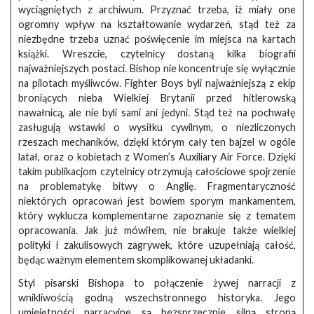
wyciągniętych z archiwum. Przyznać trzeba, iż miały one
ogromny wpływ na kształtowanie wydarzeń, stąd też za
niezbędne trzeba uznać poświęcenie im miejsca na kartach
książki. Wreszcie, czytelnicy dostaną kilka biografii
najważniejszych postaci. Bishop nie koncentruje się wyłącznie
na pilotach myśliwców. Fighter Boys byli najważniejszą z ekip
broniących nieba Wielkiej Brytanii przed hitlerowską
nawałnicą, ale nie byli sami ani jedyni. Stąd też na pochwałę
zasługują wstawki o wysiłku cywilnym, o niezliczonych
rzeszach mechaników, dzięki którym cały ten bajzel w ogóle
latał, oraz o kobietach z Women’s Auxiliary Air Force. Dzięki
takim publikacjom czytelnicy otrzymują całościowe spojrzenie
na problematykę bitwy o Anglię. Fragmentaryczność
niektórych opracowań jest bowiem sporym mankamentem,
który wyklucza komplementarne zapoznanie się z tematem
opracowania. Jak już mówiłem, nie brakuje także wielkiej
polityki i zakulisowych zagrywek, które uzupełniają całość,
będąc ważnym elementem skomplikowanej układanki.
Styl pisarski Bishopa to połączenie żywej narracji z
wnikliwością godną wszechstronnego historyka. Jego
umiejętności narracyjne są bezsprzecznie silną stroną