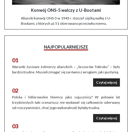
Konwój ONS-5 walczy z U-Bootami
Aliancki konwój ONS-5 w 1943 r. stoczył ciężką walkę z U-
Bootami, z których aż 51 skierowano przeciwko niemu.
NAJPOPULARNIEJSZE
01
Warunki życiowe żołnierzy alianckich – „Szczurów Tobruku” – były
bardzo trudne. Musieli zmagać się zarówno z wrogiem, jak i pustynią.
Czytaj więcej
02
Polska i hitlerowskie Niemcy jako sojusznicy? W połowie lat
trzydziestych taki scenariusz nie wydawał się całkowicie oderwany
od rzeczywistości, choć jego wykonalność byłaby trudna.
Czytaj więcej
03