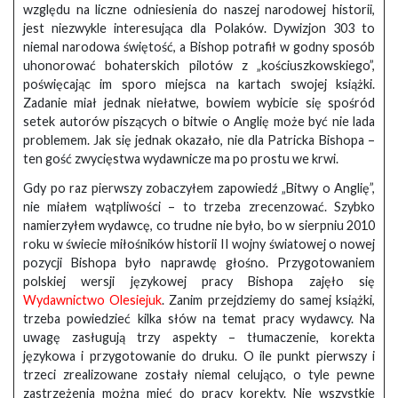
względu na liczne odniesienia do naszej narodowej historii,
jest niezwykle interesująca dla Polaków. Dywizjon 303 to
niemal narodowa świętość, a Bishop potrafił w godny sposób
uhonorować bohaterskich pilotów z „kościuszkowskiego”,
poświęcając im sporo miejsca na kartach swojej książki.
Zadanie miał jednak niełatwe, bowiem wybicie się spośród
setek autorów piszących o bitwie o Anglię może być nie lada
problemem. Jak się jednak okazało, nie dla Patricka Bishopa –
ten gość zwycięstwa wydawnicze ma po prostu we krwi.
Gdy po raz pierwszy zobaczyłem zapowiedź „Bitwy o Anglię”,
nie miałem wątpliwości – to trzeba zrecenzować. Szybko
namierzyłem wydawcę, co trudne nie było, bo w sierpniu 2010
roku w świecie miłośników historii II wojny światowej o nowej
pozycji Bishopa było naprawdę głośno. Przygotowaniem
polskiej wersji językowej pracy Bishopa zajęło się
Wydawnictwo Olesiejuk
. Zanim przejdziemy do samej książki,
trzeba powiedzieć kilka słów na temat pracy wydawcy. Na
uwagę zasługują trzy aspekty – tłumaczenie, korekta
językowa i przygotowanie do druku. O ile punkt pierwszy i
trzeci zrealizowane zostały niemal celująco, o tyle pewne
zastrzeżenia można mieć do pracy korekty. Nie wszystkie