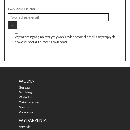
Twój adres e-mail
Wyrażam zgodę na otrzymywanie wiadomości email dotyczących
nowości portalu "II wojna światowa".
WOJNA
Geneza
Przebieg
W skrócie
Totalitaryzmy
Nazizm
Po wojnie
WYDARZENIA
Artykuły