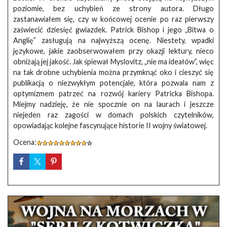
poziomie, bez uchybień ze strony autora. Długo
zastanawiałem się, czy w końcowej ocenie po raz pierwszy
zaświecić dziesięć gwiazdek. Patrick Bishop i jego „Bitwa o
Anglię” zasługują na najwyższą ocenę. Niestety, wpadki
językowe, jakie zaobserwowałem przy okazji lektury, nieco
obniżają jej jakość. Jak śpiewał Myslovitz, „nie ma ideałów”, więc
na tak drobne uchybienia można przymknąć oko i cieszyć się
publikacją o niezwykłym potencjale, która pozwala nam z
optymizmem patrzeć na rozwój kariery Patricka Bishopa.
Miejmy nadzieję, że nie spocznie on na laurach i jeszcze
niejeden raz zagości w domach polskich czytelników,
opowiadając kolejne fascynujące historie II wojny światowej.
Ocena: