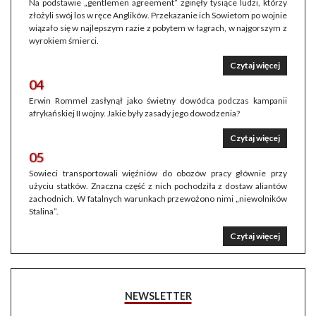
Na podstawie „gentlemen agreement” zginęły tysiące ludzi, którzy
złożyli swój los w ręce Anglików. Przekazanie ich Sowietom po wojnie
wiązało się w najlepszym razie z pobytem w łagrach, w najgorszym z
wyrokiem śmierci.
Czytaj więcej
04
Erwin Rommel zasłynął jako świetny dowódca podczas kampanii
afrykańskiej II wojny. Jakie były zasady jego dowodzenia?
Czytaj więcej
05
Sowieci transportowali więźniów do obozów pracy głównie przy
użyciu statków. Znaczna część z nich pochodziła z dostaw aliantów
zachodnich. W fatalnych warunkach przewożono nimi „niewolników
Stalina”.
Czytaj więcej
NEWSLETTER