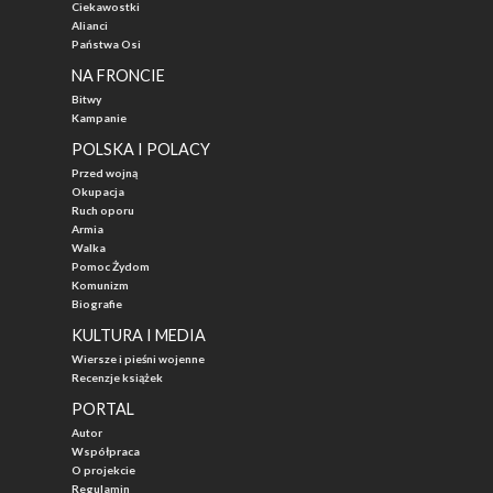
Ciekawostki
Alianci
Państwa Osi
NA FRONCIE
Bitwy
Kampanie
POLSKA I POLACY
Przed wojną
Okupacja
Ruch oporu
Armia
Walka
Pomoc Żydom
Komunizm
Biografie
KULTURA I MEDIA
Wiersze i pieśni wojenne
Recenzje książek
PORTAL
Autor
Współpraca
O projekcie
Regulamin