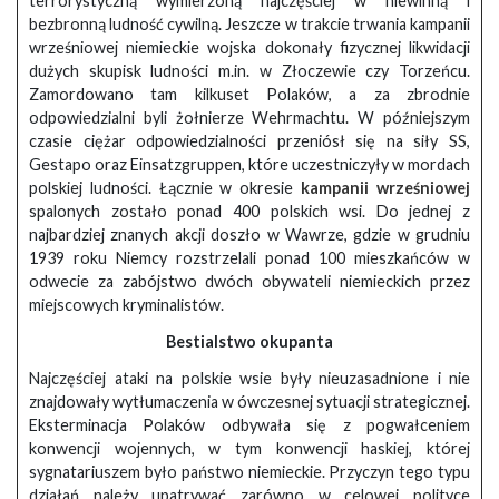
terrorystyczną wymierzoną najczęściej w niewinną i
bezbronną ludność cywilną. Jeszcze w trakcie trwania kampanii
wrześniowej niemieckie wojska dokonały fizycznej likwidacji
dużych skupisk ludności m.in. w Złoczewie czy Torzeńcu.
Zamordowano tam kilkuset Polaków, a za zbrodnie
odpowiedzialni byli żołnierze Wehrmachtu. W późniejszym
czasie ciężar odpowiedzialności przeniósł się na siły SS,
Gestapo oraz Einsatzgruppen, które uczestniczyły w mordach
polskiej ludności. Łącznie w okresie
kampanii wrześniowej
spalonych zostało ponad 400 polskich wsi. Do jednej z
najbardziej znanych akcji doszło w Wawrze, gdzie w grudniu
1939 roku Niemcy rozstrzelali ponad 100 mieszkańców w
odwecie za zabójstwo dwóch obywateli niemieckich przez
miejscowych kryminalistów.
Bestialstwo okupanta
Najczęściej ataki na polskie wsie były nieuzasadnione i nie
znajdowały wytłumaczenia w ówczesnej sytuacji strategicznej.
Eksterminacja Polaków odbywała się z pogwałceniem
konwencji wojennych, w tym konwencji haskiej, której
sygnatariuszem było państwo niemieckie. Przyczyn tego typu
działań należy upatrywać zarówno w celowej polityce