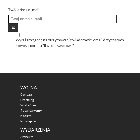
Twój adres e-mail
Wyrażam zgodę na otrzymywanie wiadomości email dotyczących
nowości portalu "II wojna światowa".
WOJNA
Geneza
Przebieg
W skrócie
Totalitaryzmy
Nazizm
Po wojnie
WYDARZENIA
Artykuły