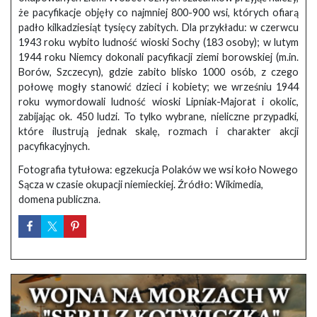
że pacyfikacje objęły co najmniej 800-900 wsi, których ofiarą
padło kilkadziesiąt tysięcy zabitych. Dla przykładu: w czerwcu
1943 roku wybito ludność wioski Sochy (183 osoby); w lutym
1944 roku Niemcy dokonali pacyfikacji ziemi borowskiej (m.in.
Borów, Szczecyn), gdzie zabito blisko 1000 osób, z czego
połowę mogły stanowić dzieci i kobiety; we wrześniu 1944
roku wymordowali ludność wioski Lipniak-Majorat i okolic,
zabijając ok. 450 ludzi. To tylko wybrane, nieliczne przypadki,
które ilustrują jednak skalę, rozmach i charakter akcji
pacyfikacyjnych.
Fotografia tytułowa: egzekucja Polaków we wsi koło Nowego
Sącza w czasie okupacji niemieckiej. Źródło: Wikimedia,
domena publiczna.