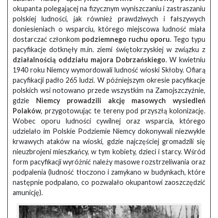
okupanta polegającej na fizycznym wyniszczaniu i zastraszaniu
polskiej ludności, jak również prawdziwych i fałszywych
doniesieniach o wsparciu, którego miejscowa ludność miała
dostarczać członkom
podziemnego ruchu oporu
. Tego typu
pacyfikacje dotknęły m.in. ziemi świętokrzyskiej w związku z
działalnością oddziału majora Dobrzańskiego
. W kwietniu
1940 roku Niemcy wymordowali ludność wioski Skłoby. Ofiarą
pacyfikacji padło 265 ludzi. W późniejszym okresie pacyfikacje
polskich wsi notowano przede wszystkim na Zamojszczyźnie,
gdzie
Niemcy prowadzili akcję masowych wysiedleń
Polaków
, przygotowując te tereny pod przyszłą kolonizację.
Wobec oporu ludności cywilnej oraz wsparcia, którego
udzielało im Polskie Podziemie Niemcy dokonywali niezwykle
krwawych ataków na wioski, gdzie najczęściej gromadzili się
nieuzbrojeni mieszkańcy, w tym kobiety, dzieci i starcy. Wśród
form pacyfikacji wyróżnić należy masowe rozstrzeliwania oraz
podpalenia (ludność tłoczono i zamykano w budynkach, które
następnie podpalano, co pozwalało okupantowi zaoszczędzić
amunicję).