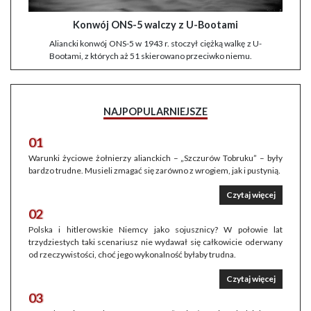
Konwój ONS-5 walczy z U-Bootami
Aliancki konwój ONS-5 w 1943 r. stoczył ciężką walkę z U-
Bootami, z których aż 51 skierowano przeciwko niemu.
NAJPOPULARNIEJSZE
01
Warunki życiowe żołnierzy alianckich – „Szczurów Tobruku” – były
bardzo trudne. Musieli zmagać się zarówno z wrogiem, jak i pustynią.
Czytaj więcej
02
Polska i hitlerowskie Niemcy jako sojusznicy? W połowie lat
trzydziestych taki scenariusz nie wydawał się całkowicie oderwany
od rzeczywistości, choć jego wykonalność byłaby trudna.
Czytaj więcej
03