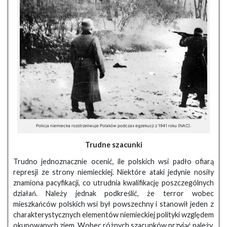
Policja niemiecka rozstrzeliwuje Polaków podczas egzekucji z 1941 roku (NAC).
Trudne szacunki
Trudno jednoznacznie ocenić, ile polskich wsi padło ofiarą
represji ze strony niemieckiej. Niektóre ataki jedynie nosiły
znamiona pacyfikacji, co utrudnia kwalifikację poszczególnych
działań. Należy jednak podkreślić, że terror wobec
mieszkańców polskich wsi był powszechny i stanowił jeden z
charakterystycznych elementów niemieckiej polityki względem
okupowanych ziem. Wobec różnych szacunków przyjąć należy,