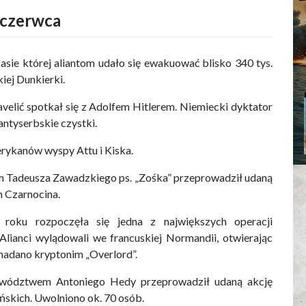
 czerwca
asie której aliantom udało się ewakuować blisko 340 tys.
iej Dunkierki.
elić spotkał się z Adolfem Hitlerem. Niemiecki dyktator
antyserbskie czystki.
rykanów wyspy Attu i Kiska.
 Tadeusza Zawadzkiego ps. „Zośka” przeprowadził udaną
 Czarnocina.
u rozpoczęła się jedna z największych operacji
Alianci wylądowali we francuskiej Normandii, otwierając
 nadano kryptonim „Overlord”.
owództwem Antoniego Hedy przeprowadził udaną akcję
ńskich. Uwolniono ok. 70 osób.