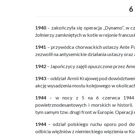
6
1940
– zakończyła się operacja „Dynamo”, w cz
żołnierzy zamkniętych w kotle w rejonie francusk
1941
– przywódca chorwackich ustaszy Ante Pav
zezwolił na antysemickie działania ustaszy oraz 
1942
– Japończycy zajęli opuszczone przez Ame
1943
– oddział Armii Krajowej pod dowództwem
akcję wysadzenia mostu kolejowego w okolicach
1944
– w nocy z 5 na 6 czerwca 1944 rok
powietrznodesantowych i morskich w historii. 
tym samym tzw. drugi front w Europie. Operacji
1944
– odział polskiego ruchu oporu pod d
odbicia więźniów z niemieckiego więzienia w Ko