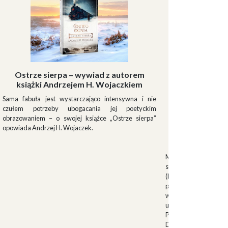
Ostrze sierpa – wywiad z autorem
książki Andrzejem H. Wojaczkiem
Sama fabuła jest wystarczająco intensywna i nie
czułem potrzeby ubogacania jej poetyckim
obrazowaniem – o swojej książce „Ostrze sierpa”
opowiada Andrzej H. Wojaczek.
Muszki
Muszkieterowie Du
stanowili elitarną je
(Milizia Volontaria p
pełniącą rolę gwardi
w latach 1923-1940.
uroczystościach fa
Palazzo Venezia w 
Duce. Muszkieterowi