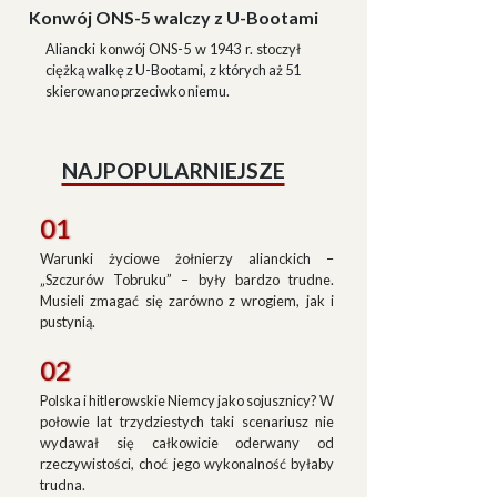
Konwój ONS-5 walczy z U-Bootami
Aliancki konwój ONS-5 w 1943 r. stoczył
ciężką walkę z U-Bootami, z których aż 51
skierowano przeciwko niemu.
NAJPOPULARNIEJSZE
01
Warunki życiowe żołnierzy alianckich –
„Szczurów Tobruku” – były bardzo trudne.
Musieli zmagać się zarówno z wrogiem, jak i
pustynią.
02
Polska i hitlerowskie Niemcy jako sojusznicy? W
połowie lat trzydziestych taki scenariusz nie
wydawał się całkowicie oderwany od
rzeczywistości, choć jego wykonalność byłaby
trudna.