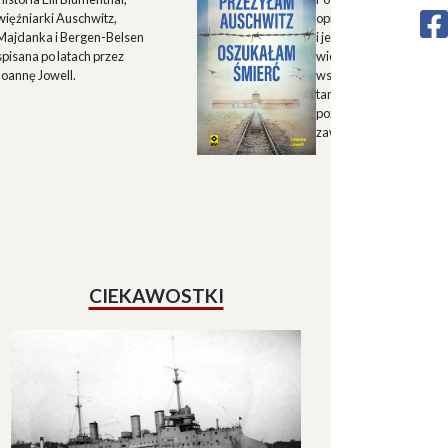
więźniarki Auschwitz,
opisu historii Górnego 
Majdanka i Bergen-Belsen
i jego mieszkańców w X
spisana po latach przez
wieku oraz zapisu
Joannę Jowell.
wspomnień mieszkańc
tamtych terenów, które
pozwalają lepiej zrozum
zawiłe koleje losu regio
CIEKAWOSTKI