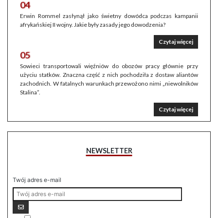
04
Erwin Rommel zasłynął jako świetny dowódca podczas kampanii
afrykańskiej II wojny. Jakie były zasady jego dowodzenia?
Czytaj więcej
05
Sowieci transportowali więźniów do obozów pracy głównie przy
użyciu statków. Znaczna część z nich pochodziła z dostaw aliantów
zachodnich. W fatalnych warunkach przewożono nimi „niewolników
Stalina”.
Czytaj więcej
NEWSLETTER
Twój adres e-mail