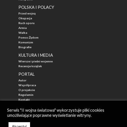
POLSKA I POLACY
Przed wojną
Okupacja
Ruch oporu
Armia
Walka
Pomoc Żydom
Komunizm
Biografie
KULTURA I MEDIA
Wiersze i pieśni wojenne
Recenzje książek
PORTAL
Autor
Współpraca
O projekcie
Regulamin
Kontakt
"Przed Waszą Erą"
Serwis "II wojna światowa" wykorzystuje pliki cookies
umożliwiające poprawne wyświetlanie witryny.
© 2026
II WOJNA ŚWIATOWA - najlepszy portal poświęcony historii
Autor: Mateusz Łabuz
Akceptuj