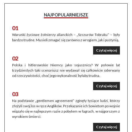
NAJPOPULARNIEJSZE
01
Warunki życiowe żołnierzy alianckich – „Szczurów Tobruku” – były
bardzo trudne. Musieli zmagać się zarówno z wrogiem, jak i pustynią.
Czytaj więcej
02
Polska i hitlerowskie Niemcy jako sojusznicy? W połowie lat
trzydziestych taki scenariusz nie wydawał się całkowicie oderwany
od rzeczywistości, choć jego wykonalność byłaby trudna.
Czytaj więcej
03
Na podstawie „gentlemen agreement” zginęły tysiące ludzi, którzy
złożyli swój los w ręce Anglików. Przekazanie ich Sowietom po wojnie
wiązało się w najlepszym razie z pobytem w łagrach, w najgorszym z
wyrokiem śmierci.
Czytaj więcej