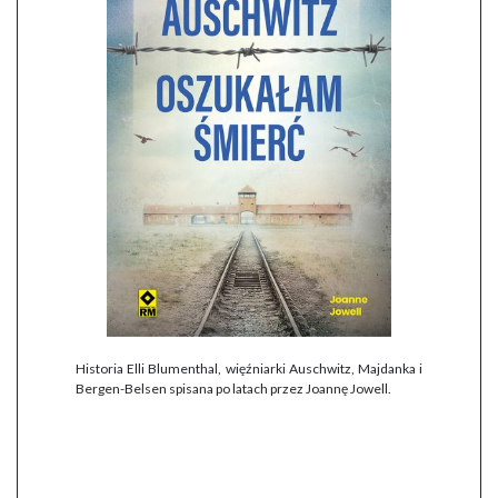
Historia Elli Blumenthal, więźniarki Auschwitz, Majdanka i
Bergen-Belsen spisana po latach przez Joannę Jowell.