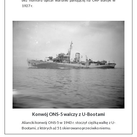
bez humoru opisał warunki panującej na ORP Bałtyk w
1927 r.
Konwój ONS-5 walczy z U-Bootami
Aliancki konwój ONS-5 w 1943 r. stoczył ciężką walkę z U-
Bootami, z których aż 51 skierowano przeciwko niemu.