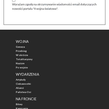
Wyrażam zgodę na otrzymywanie wiadomości email dotyczących
nowości portalu "II wojna światowa".
WOJNA
Geneza
Przebieg
W skrócie
Totalitaryzmy
Nazizm
Po wojnie
WYDARZENIA
Artykuły
Ciekawostki
Alianci
Państwa Osi
NA FRONCIE
Bitwy
Kampanie