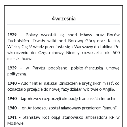
4 września
1939
– Polacy wycofali się spod Mławy oraz Borów
Tucholskich. Trwały walki pod Borową Górą oraz Kasiną
Wielką. Część władz przeniosła się z Warszawy do Lublina. Po
wkroczeniu do Częstochowy Niemcy rozstrzelali ok. 500
mieszkańców.
1939
– w Paryżu podpisano polsko-francuską umowę
polityczną.
1940
– Adolf Hitler nakazał „zniszczenie brytyjskich miast”, co
oznaczało przejście do nowej fazy działań w bitwie o Anglię.
1940
– Japończycy rozpoczęli okupację francuskich Indochin.
1940
– Ion Antonescu został mianowany premierem Rumunii.
1941
– Stanisław Kot objął stanowisko ambasadora RP w
Moskwie.