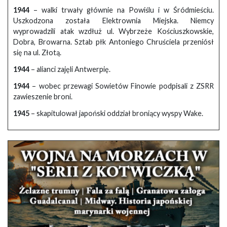
1944
– walki trwały głównie na Powiślu i w Śródmieściu.
Uszkodzona została Elektrownia Miejska. Niemcy
wyprowadzili atak wzdłuż ul. Wybrzeże Kościuszkowskie,
Dobra, Browarna. Sztab płk Antoniego Chruściela przeniósł
się na ul. Złotą.
1944
– alianci zajęli Antwerpię.
1944
– wobec przewagi Sowietów Finowie podpisali z ZSRR
zawieszenie broni.
1945
– skapitulował japoński oddział broniący wyspy Wake.