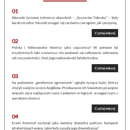
01
Warunki życiowe żołnierzy alianckich – „Szczurów Tobruku” – były
bardzo trudne. Musieli zmagać się zarówno z wrogiem, jak i pustynią.
Czytaj więcej
02
Polska i hitlerowskie Niemcy jako sojusznicy? W połowie lat
trzydziestych taki scenariusz nie wydawał się całkowicie oderwany
od rzeczywistości, choć jego wykonalność byłaby trudna.
Czytaj więcej
03
Na podstawie „gentlemen agreement” zginęły tysiące ludzi, którzy
złożyli swój los w ręce Anglików. Przekazanie ich Sowietom po wojnie
wiązało się w najlepszym razie z pobytem w łagrach, w najgorszym z
wyrokiem śmierci.
Czytaj więcej
04
Erwin Rommel zasłynął jako świetny dowódca podczas kampanii
afrykańskiej II wojny. Jakie były zasady jego dowodzenia?