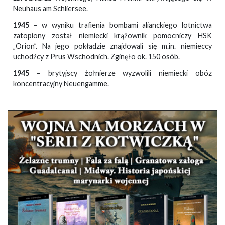
Neuhaus am Schliersee.
1945
– w wyniku trafienia bombami alianckiego lotnictwa
zatopiony został niemiecki krążownik pomocniczy HSK
„Orion”. Na jego pokładzie znajdowali się m.in. niemieccy
uchodźcy z Prus Wschodnich. Zginęło ok. 150 osób.
1945
– brytyjscy żołnierze wyzwolili niemiecki obóz
koncentracyjny Neuengamme.