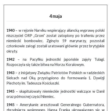
4 maja
1940
– w rejonie Narviku wspierający aliancką wyprawę polski
niszczyciel ORP „Grom” został zatopiony po trafieniu przez
niemiecki bombowiec. Zginęło 59 marynarzy, pozostali
członkowie załogi zostali uratowani głównie przez brytyjskie
okręty.
1942
– na Pacyfiku jednostki japońskie zajęły Tulagi.
Rozpoczęła się także bitwa na Morzu Koralowym.
1943
– z inicjatywy Związku Patriotów Polskich w radzieckich
Sielcach nad Oką przystąpiono do formowania 1. Dywizji
Piechoty im. Tadeusza Kościuszki.
1945
– skapitulowały niemieckie jednostki walczące w Danii
oraz północnej części Niemiec.
1945
– Amerykanie aresztowali Generalnego Gubernatora,
zbrodniarza wojennego, Hansa Franka ukrywającego się w