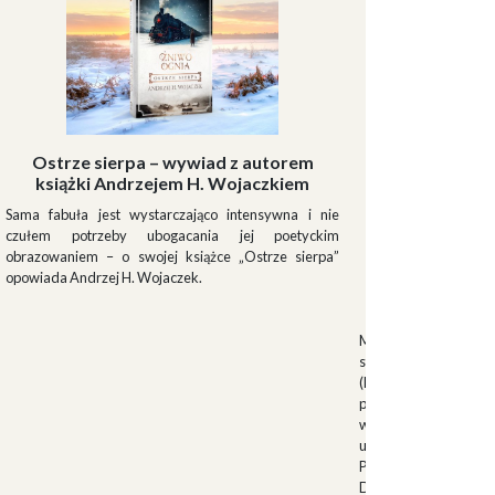
Ostrze sierpa – wywiad z autorem
książki Andrzejem H. Wojaczkiem
Sama fabuła jest wystarczająco intensywna i nie
czułem potrzeby ubogacania jej poetyckim
obrazowaniem – o swojej książce „Ostrze sierpa”
opowiada Andrzej H. Wojaczek.
Muszki
Muszkieterowie Du
stanowili elitarną je
(Milizia Volontaria p
pełniącą rolę gwardi
w latach 1923-1940.
uroczystościach fa
Palazzo Venezia w 
Duce. Muszkieterowi