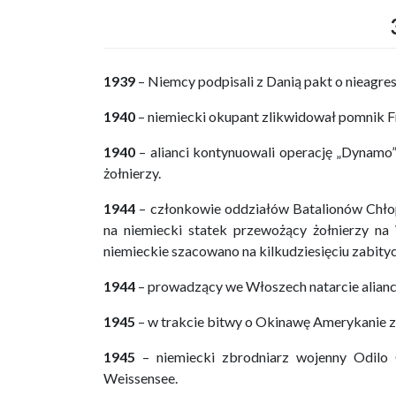
1939
– Niemcy podpisali z Danią pakt o nieagresj
1940
– niemiecki okupant zlikwidował pomnik 
1940
– alianci kontynuowali operację „Dynamo”
żołnierzy.
1944
– członkowie oddziałów Batalionów Chłop
na niemiecki statek przewożący żołnierzy na
niemieckie szacowano na kilkudziesięciu zabityc
1944
– prowadzący we Włoszech natarcie alianci
1945
– w trakcie bitwy o Okinawę Amerykanie z
1945
– niemiecki zbrodniarz wojenny Odilo 
Weissensee.