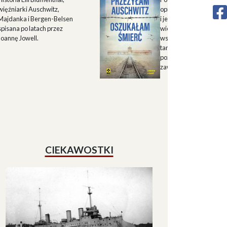
więźniarki Auschwitz,
opisu historii Górnego 
Majdanka i Bergen-Belsen
i jego mieszkańców w X
spisana po latach przez
wieku oraz zapisu
Joannę Jowell.
wspomnień mieszkańc
tamtych terenów, które
pozwalają lepiej zrozum
zawiłe koleje losu regio
CIEKAWOSTKI