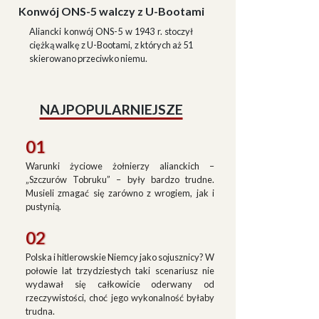
Konwój ONS-5 walczy z U-Bootami
Aliancki konwój ONS-5 w 1943 r. stoczył
ciężką walkę z U-Bootami, z których aż 51
skierowano przeciwko niemu.
NAJPOPULARNIEJSZE
01
Warunki życiowe żołnierzy alianckich –
„Szczurów Tobruku” – były bardzo trudne.
Musieli zmagać się zarówno z wrogiem, jak i
pustynią.
02
Polska i hitlerowskie Niemcy jako sojusznicy? W
połowie lat trzydziestych taki scenariusz nie
wydawał się całkowicie oderwany od
rzeczywistości, choć jego wykonalność byłaby
trudna.