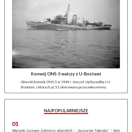
Konwój ONS-5 walczy z U-Bootami
Aliancki konwój ONS-5 w 1943 r. stoczył ciężką walkę z U-
Bootami, z których aż 51 skierowano przeciwko niemu.
NAJPOPULARNIEJSZE
01
Warunki życiowe żołnierzy alianckich – „Szczurów Tobruku” – były