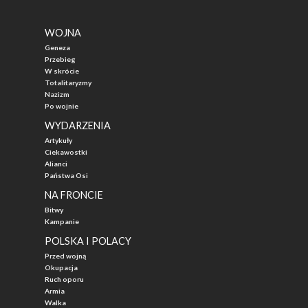
WOJNA
Geneza
Przebieg
W skrócie
Totalitaryzmy
Nazizm
Po wojnie
WYDARZENIA
Artykuły
Ciekawostki
Alianci
Państwa Osi
NA FRONCIE
Bitwy
Kampanie
POLSKA I POLACY
Przed wojną
Okupacja
Ruch oporu
Armia
Walka