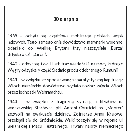
30 sierpnia
1939
– odbyła się częściowa mobilizacja polskich wojsk
lądowych. Tego samego dnia dowództwo marynarki wojennej
odesłało do Wielkiej Brytanii trzy niszczyciele „Burza”,
„Błyskawica” i „Grom”.
1940
– odbył się tzw. II arbitraż wiedeński, na mocy którego
Węgry odzyskały część Siedmiogrodu odebranego Rumunii.
1943
– w związku ze spodziewaną separatystyczną kapitulacją
Włoch niemieckie dowództwo wydało rozkaz zajęcia Włoch
przez jednostki Wehrmachtu.
1944
– w związku z tragiczną sytuacją oddziałów na
warszawskiej Starówce, płk Antoni Chruściel ps. „Monter”
zezwolił na ewakuację dzielnicy. Żołnierze Armii Krajowej
przebijali się do Śródmieścia. Walki toczyły się w rejonie ul.
Bielańskiej i Placu Teatralnego. Trwały naloty niemieckiego