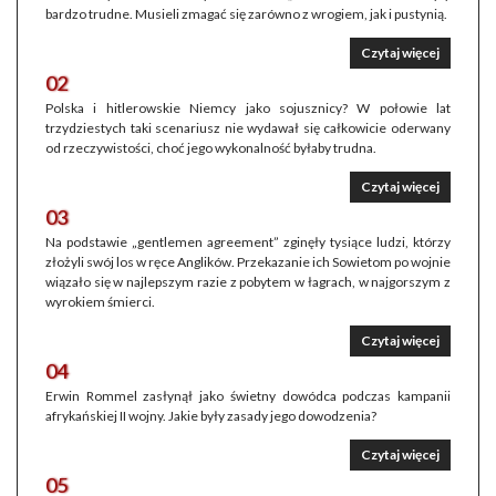
bardzo trudne. Musieli zmagać się zarówno z wrogiem, jak i pustynią.
Czytaj więcej
02
Polska i hitlerowskie Niemcy jako sojusznicy? W połowie lat
trzydziestych taki scenariusz nie wydawał się całkowicie oderwany
od rzeczywistości, choć jego wykonalność byłaby trudna.
Czytaj więcej
03
Na podstawie „gentlemen agreement” zginęły tysiące ludzi, którzy
złożyli swój los w ręce Anglików. Przekazanie ich Sowietom po wojnie
wiązało się w najlepszym razie z pobytem w łagrach, w najgorszym z
wyrokiem śmierci.
Czytaj więcej
04
Erwin Rommel zasłynął jako świetny dowódca podczas kampanii
afrykańskiej II wojny. Jakie były zasady jego dowodzenia?
Czytaj więcej
05