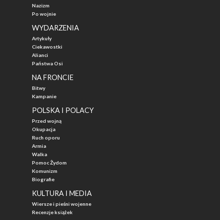
Nazizm
Po wojnie
WYDARZENIA
Artykuły
Ciekawostki
Alianci
Państwa Osi
NA FRONCIE
Bitwy
Kampanie
POLSKA I POLACY
Przed wojną
Okupacja
Ruch oporu
Armia
Walka
Pomoc Żydom
Komunizm
Biografie
KULTURA I MEDIA
Wiersze i pieśni wojenne
Recenzje książek