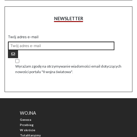
NEWSLETTER
Twój adres e-mail
Wyrażam zgodę na otrzymywanie wiadomości email dotyczących
nowości portalu "II wojna światowa".
WOJNA
Geneza
Przebieg
W skrócie
Totalitaryzmy