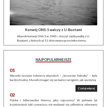
Konwój ONS-5 walczy z U-Bootami
Aliancki konwój ONS-5 w 1943 r. stoczył ciężką walkę z U-
Bootami, z których aż 51 skierowano przeciwko niemu.
NAJPOPULARNIEJSZE
01
Warunki życiowe żołnierzy alianckich – „Szczurów Tobruku” – były
bardzo trudne. Musieli zmagać się zarówno z wrogiem, jak i pustynią.
Czytaj więcej
02
Polska i hitlerowskie Niemcy jako sojusznicy? W połowie lat
trzydziestych taki scenariusz nie wydawał się całkowicie oderwany