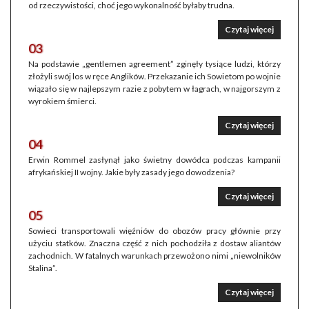
od rzeczywistości, choć jego wykonalność byłaby trudna.
Czytaj więcej
03
Na podstawie „gentlemen agreement” zginęły tysiące ludzi, którzy
złożyli swój los w ręce Anglików. Przekazanie ich Sowietom po wojnie
wiązało się w najlepszym razie z pobytem w łagrach, w najgorszym z
wyrokiem śmierci.
Czytaj więcej
04
Erwin Rommel zasłynął jako świetny dowódca podczas kampanii
afrykańskiej II wojny. Jakie były zasady jego dowodzenia?
Czytaj więcej
05
Sowieci transportowali więźniów do obozów pracy głównie przy
użyciu statków. Znaczna część z nich pochodziła z dostaw aliantów
zachodnich. W fatalnych warunkach przewożono nimi „niewolników
Stalina”.
Czytaj więcej