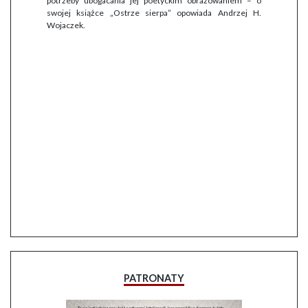
potrzeby ubogacania jej poetyckim obrazowaniem – o
swojej książce „Ostrze sierpa” opowiada Andrzej H.
Wojaczek.
PATRONATY