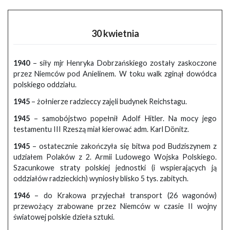
30 kwietnia
1940
– siły mjr Henryka Dobrzańskiego zostały zaskoczone
przez Niemców pod Anielinem. W toku walk zginął dowódca
polskiego oddziału.
1945
– żołnierze radzieccy zajęli budynek Reichstagu.
1945
– samobójstwo popełnił Adolf Hitler. Na mocy jego
testamentu III Rzeszą miał kierować adm. Karl Dönitz.
1945
– ostatecznie zakończyła się bitwa pod Budziszynem z
udziałem Polaków z 2. Armii Ludowego Wojska Polskiego.
Szacunkowe straty polskiej jednostki (i wspierających ją
oddziałów radzieckich) wyniosły blisko 5 tys. zabitych.
1946
– do Krakowa przyjechał transport (26 wagonów)
przewożący zrabowane przez Niemców w czasie II wojny
światowej polskie dzieła sztuki.