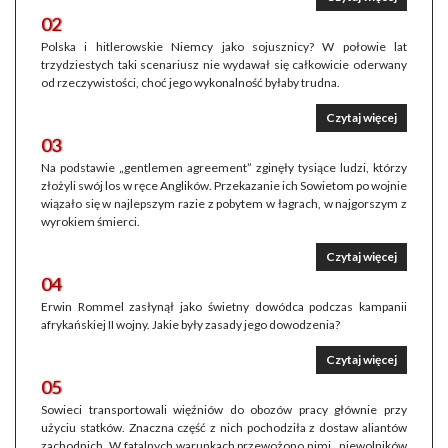
02
Polska i hitlerowskie Niemcy jako sojusznicy? W połowie lat
trzydziestych taki scenariusz nie wydawał się całkowicie oderwany
od rzeczywistości, choć jego wykonalność byłaby trudna.
Czytaj więcej
03
Na podstawie „gentlemen agreement” zginęły tysiące ludzi, którzy
złożyli swój los w ręce Anglików. Przekazanie ich Sowietom po wojnie
wiązało się w najlepszym razie z pobytem w łagrach, w najgorszym z
wyrokiem śmierci.
Czytaj więcej
04
Erwin Rommel zasłynął jako świetny dowódca podczas kampanii
afrykańskiej II wojny. Jakie były zasady jego dowodzenia?
Czytaj więcej
05
Sowieci transportowali więźniów do obozów pracy głównie przy
użyciu statków. Znaczna część z nich pochodziła z dostaw aliantów
zachodnich. W fatalnych warunkach przewożono nimi „niewolników