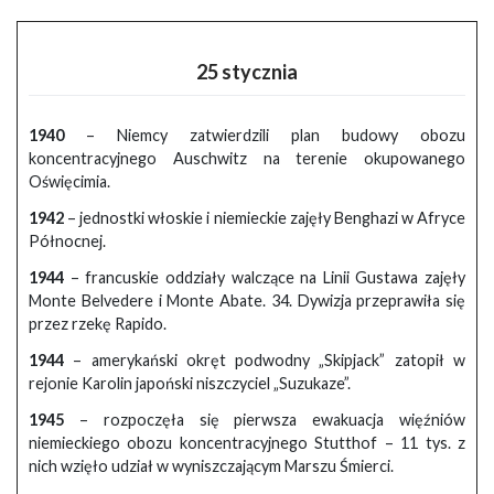
25 stycznia
1940
– Niemcy zatwierdzili plan budowy obozu
koncentracyjnego Auschwitz na terenie okupowanego
Oświęcimia.
1942
– jednostki włoskie i niemieckie zajęły Benghazi w Afryce
Północnej.
1944
– francuskie oddziały walczące na Linii Gustawa zajęły
Monte Belvedere i Monte Abate. 34. Dywizja przeprawiła się
przez rzekę Rapido.
1944
– amerykański okręt podwodny „Skipjack” zatopił w
rejonie Karolin japoński niszczyciel „Suzukaze”.
1945
– rozpoczęła się pierwsza ewakuacja więźniów
niemieckiego obozu koncentracyjnego Stutthof – 11 tys. z
nich wzięło udział w wyniszczającym Marszu Śmierci.