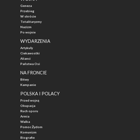
Geneza
Przebieg
W skrócie
Totalitaryzmy
Nazizm
Po wojnie
WYDARZENIA
Artykuły
Ciekawostki
Alianci
Państwa Osi
NA FRONCIE
Bitwy
Kampanie
POLSKA I POLACY
Przed wojną
Okupacja
Ruch oporu
Armia
Walka
Pomoc Żydom
Komunizm
Biografie