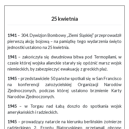
25 kwietnia
1941
– 304. Dywizjon Bombowy „Ziemi Śląskiej” przeprowadził
pierwszą akcję bojową – na pamiątkę tego wydarzenia święto
jednostki ustalono na 25 kwietnia.
1941
– zakończyła się dwudniowa bitwa pod Termopilami, w
czasie której wojska alianckie starały się opóźnić marsz wojsk
niemieckich, by zabezpieczyć ewakuację z greckich plaż.
1945
– przedstawiciele 50 państw spotkali się w San Francisco
na konferencji założycielskiej Organizacji Narodów
Zjednoczonych, podczas której ustalono brzmienie Karty
Narodów Zjednoczonych.
1945
– w Torgau nad Łabą doszło do spotkania wojsk
amerykańskich i radzieckich.
1945
– prowadzący natarcie na kierunku berlińskim żołnierze
radzieckiego 2. Frontu Białoruskiego przełamali obronę