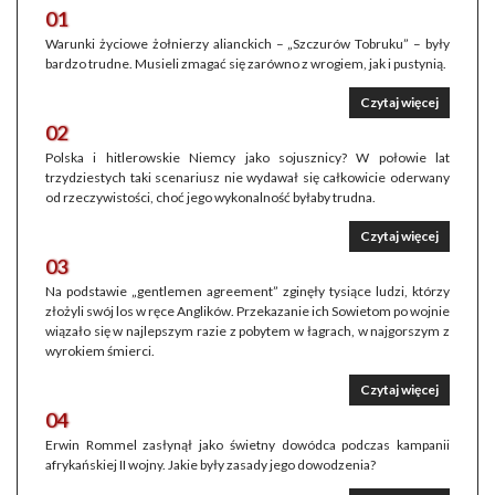
01
Warunki życiowe żołnierzy alianckich – „Szczurów Tobruku” – były
bardzo trudne. Musieli zmagać się zarówno z wrogiem, jak i pustynią.
Czytaj więcej
02
Polska i hitlerowskie Niemcy jako sojusznicy? W połowie lat
trzydziestych taki scenariusz nie wydawał się całkowicie oderwany
od rzeczywistości, choć jego wykonalność byłaby trudna.
Czytaj więcej
03
Na podstawie „gentlemen agreement” zginęły tysiące ludzi, którzy
złożyli swój los w ręce Anglików. Przekazanie ich Sowietom po wojnie
wiązało się w najlepszym razie z pobytem w łagrach, w najgorszym z
wyrokiem śmierci.
Czytaj więcej
04
Erwin Rommel zasłynął jako świetny dowódca podczas kampanii
afrykańskiej II wojny. Jakie były zasady jego dowodzenia?