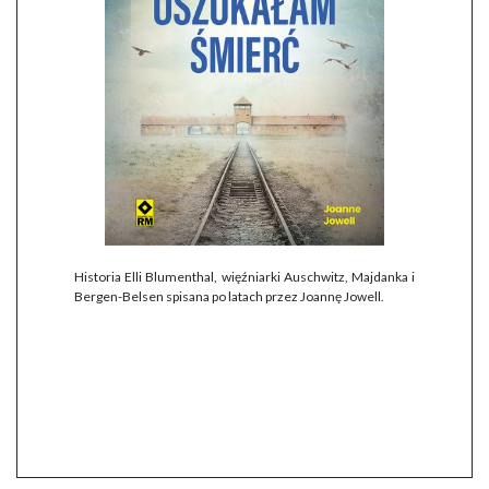
Historia Elli Blumenthal, więźniarki Auschwitz, Majdanka i
Bergen-Belsen spisana po latach przez Joannę Jowell.