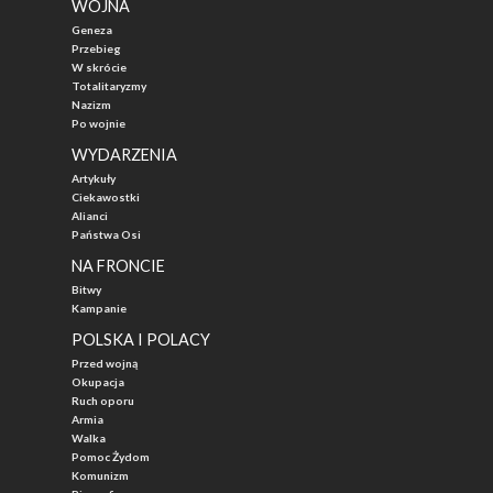
WOJNA
Geneza
Przebieg
W skrócie
Totalitaryzmy
Nazizm
Po wojnie
WYDARZENIA
Artykuły
Ciekawostki
Alianci
Państwa Osi
NA FRONCIE
Bitwy
Kampanie
POLSKA I POLACY
Przed wojną
Okupacja
Ruch oporu
Armia
Walka
Pomoc Żydom
Komunizm