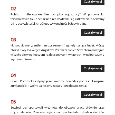
Czytaj więcej
02
Polska i hitlerowskie Niemcy jako sojusznicy? W połowie lat
trzydziestych taki scenariusz nie wydawał się całkowicie oderwany
od rzeczywistości, choć jego wykonalność byłaby trudna.
Czytaj więcej
03
Na podstawie „gentlemen agreement” zginęły tysiące ludzi, którzy
złożyli swój los w ręce Anglików. Przekazanie ich Sowietom po wojnie
wiązało się w najlepszym razie z pobytem w łagrach, w najgorszym z
wyrokiem śmierci.
Czytaj więcej
04
Erwin Rommel zasłynął jako świetny dowódca podczas kampanii
afrykańskiej II wojny. Jakie były zasady jego dowodzenia?
Czytaj więcej
05
Sowieci transportowali więźniów do obozów pracy głównie przy
użyciu statków. Znaczna część z nich pochodziła z dostaw aliantów