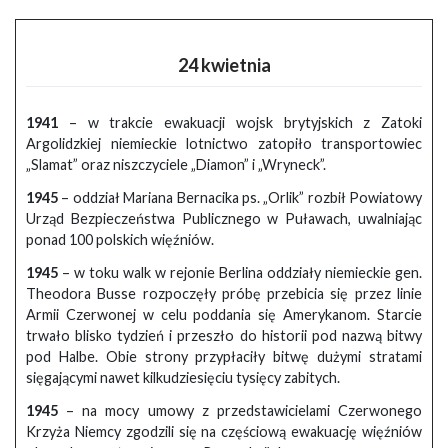
24 kwietnia
1941
– w trakcie ewakuacji wojsk brytyjskich z Zatoki
Argolidzkiej niemieckie lotnictwo zatopiło transportowiec
„Slamat” oraz niszczyciele „Diamon” i „Wryneck”.
1945
– oddział Mariana Bernacika ps. „Orlik” rozbił Powiatowy
Urząd Bezpieczeństwa Publicznego w Puławach, uwalniając
ponad 100 polskich więźniów.
1945
– w toku walk w rejonie Berlina oddziały niemieckie gen.
Theodora Busse rozpoczęły próbę przebicia się przez linie
Armii Czerwonej w celu poddania się Amerykanom. Starcie
trwało blisko tydzień i przeszło do historii pod nazwą bitwy
pod Halbe. Obie strony przypłaciły bitwę dużymi stratami
sięgającymi nawet kilkudziesięciu tysięcy zabitych.
1945
– na mocy umowy z przedstawicielami Czerwonego
Krzyża Niemcy zgodzili się na częściową ewakuację więźniów