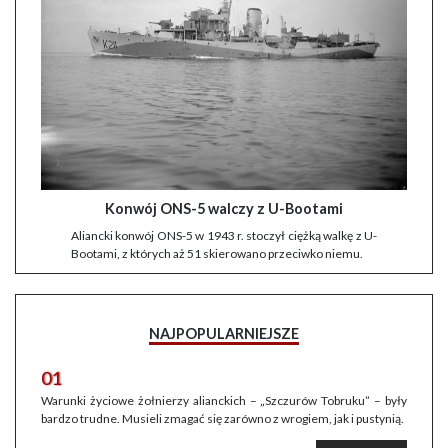
Konwój ONS-5 walczy z U-Bootami
Aliancki konwój ONS-5 w 1943 r. stoczył ciężką walkę z U-
Bootami, z których aż 51 skierowano przeciwko niemu.
NAJPOPULARNIEJSZE
01
Warunki życiowe żołnierzy alianckich – „Szczurów Tobruku” – były
bardzo trudne. Musieli zmagać się zarówno z wrogiem, jak i pustynią.