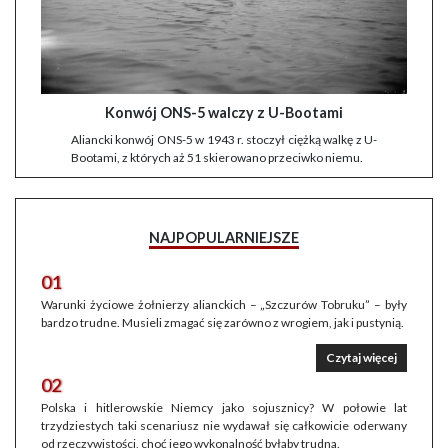
Konwój ONS-5 walczy z U-Bootami
Aliancki konwój ONS-5 w 1943 r. stoczył ciężką walkę z U-
Bootami, z których aż 51 skierowano przeciwko niemu.
NAJPOPULARNIEJSZE
01
Warunki życiowe żołnierzy alianckich – „Szczurów Tobruku” – były
bardzo trudne. Musieli zmagać się zarówno z wrogiem, jak i pustynią.
Czytaj więcej
02
Polska i hitlerowskie Niemcy jako sojusznicy? W połowie lat
trzydziestych taki scenariusz nie wydawał się całkowicie oderwany
od rzeczywistości, choć jego wykonalność byłaby trudna.