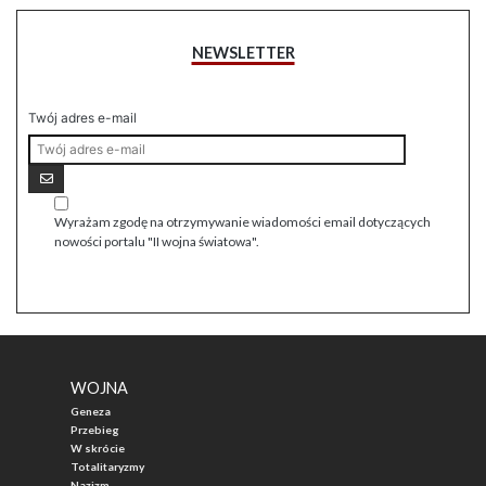
NEWSLETTER
Twój adres e-mail
Wyrażam zgodę na otrzymywanie wiadomości email dotyczących
nowości portalu "II wojna światowa".
WOJNA
Geneza
Przebieg
W skrócie
Totalitaryzmy
Nazizm