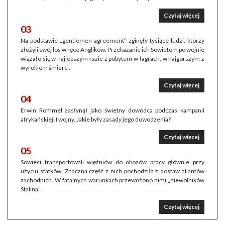
Czytaj więcej
03
Na podstawie „gentlemen agreement” zginęły tysiące ludzi, którzy
złożyli swój los w ręce Anglików. Przekazanie ich Sowietom po wojnie
wiązało się w najlepszym razie z pobytem w łagrach, w najgorszym z
wyrokiem śmierci.
Czytaj więcej
04
Erwin Rommel zasłynął jako świetny dowódca podczas kampanii
afrykańskiej II wojny. Jakie były zasady jego dowodzenia?
Czytaj więcej
05
Sowieci transportowali więźniów do obozów pracy głównie przy
użyciu statków. Znaczna część z nich pochodziła z dostaw aliantów
zachodnich. W fatalnych warunkach przewożono nimi „niewolników
Stalina”.
Czytaj więcej