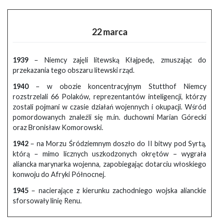
22 marca
1939
– Niemcy zajęli litewską Kłajpedę, zmuszając do
przekazania tego obszaru litewski rząd.
1940
– w obozie koncentracyjnym Stutthof Niemcy
rozstrzelali 66 Polaków, reprezentantów inteligencji, którzy
zostali pojmani w czasie działań wojennych i okupacji. Wśród
pomordowanych znaleźli się m.in. duchowni Marian Górecki
oraz Bronisław Komorowski.
1942
– na Morzu Śródziemnym doszło do II bitwy pod Syrtą,
którą – mimo licznych uszkodzonych okrętów – wygrała
aliancka marynarka wojenna, zapobiegając dotarciu włoskiego
konwoju do Afryki Północnej.
1945
– nacierające z kierunku zachodniego wojska alianckie
sforsowały linię Renu.