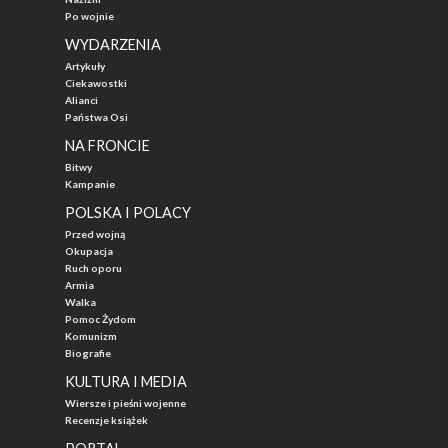
Po wojnie
WYDARZENIA
Artykuły
Ciekawostki
Alianci
Państwa Osi
NA FRONCIE
Bitwy
Kampanie
POLSKA I POLACY
Przed wojną
Okupacja
Ruch oporu
Armia
Walka
Pomoc Żydom
Komunizm
Biografie
KULTURA I MEDIA
Wiersze i pieśni wojenne
Recenzje książek