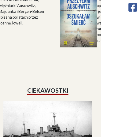
więźniarki Auschwitz,
opisu historii Górnego 
Majdanka i Bergen-Belsen
i jego mieszkańców w X
spisana po latach przez
wieku oraz zapisu
Joannę Jowell.
wspomnień mieszkańc
tamtych terenów, które
pozwalają lepiej zrozum
zawiłe koleje losu regio
CIEKAWOSTKI