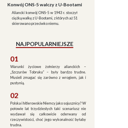
Konwój ONS-5 walczy z U-Bootami
Aliancki konwój ONS-5 w 1943 r. stoczył
ciężką walkę z U-Bootami, z których aż 51
skierowano przeciwko niemu.
NAJPOPULARNIEJSZE
01
Warunki życiowe żołnierzy alianckich –
„Szczurów Tobruku” – były bardzo trudne.
Musieli zmagać się zarówno z wrogiem, jak i
pustynią.
02
Polska i hitlerowskie Niemcy jako sojusznicy? W
połowie lat trzydziestych taki scenariusz nie
wydawał się całkowicie oderwany od
rzeczywistości, choć jego wykonalność byłaby
trudna.