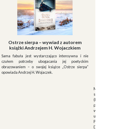
Ostrze sierpa – wywiad z autorem
książki Andrzejem H. Wojaczkiem
Sama fabuła jest wystarczająco intensywna i nie
czułem potrzeby ubogacania jej poetyckim
obrazowaniem – o swojej książce „Ostrze sierpa”
opowiada Andrzej H. Wojaczek.
Muszki
Muszkieterowie Du
stanowili elitarną je
(Milizia Volontaria p
pełniącą rolę gwardi
w latach 1923-1940.
uroczystościach fa
Palazzo Venezia w 
Duce. Muszkieterowi