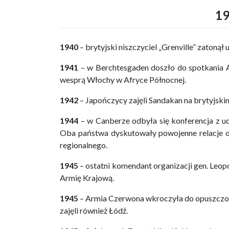
19
1940
– brytyjski niszczyciel „Grenville” zatonął 
1941
– w Berchtesgaden doszło do spotkania Ad
wesprą Włochy w Afryce Północnej.
1942
– Japończycy zajęli Sandakan na brytyjski
1944
– w Canberze odbyła się konferencja z udz
Oba państwa dyskutowały powojenne relacje o
regionalnego.
1945
– ostatni komendant organizacji gen. Leop
Armię Krajową.
1945
– Armia Czerwona wkroczyła do opuszczo
zajęli również Łódź.