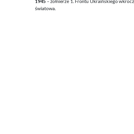
1945
– żołnierze 1. Frontu Ukraińskiego wkroczy
światowa.