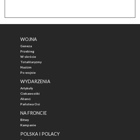
WOJNA
Geneza
Przebieg
W skrócie
Totalitaryzmy
Nazizm
Po wojnie
WYDARZENIA
Artykuły
Ciekawostki
Alianci
Państwa Osi
NA FRONCIE
Bitwy
Kampanie
POLSKA I POLACY