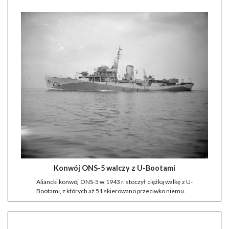
Konwój ONS-5 walczy z U-Bootami
Aliancki konwój ONS-5 w 1943 r. stoczył ciężką walkę z U-
Bootami, z których aż 51 skierowano przeciwko niemu.