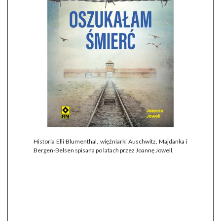
Historia Elli Blumenthal, więźniarki Auschwitz, Majdanka i
Bergen-Belsen spisana po latach przez Joannę Jowell.