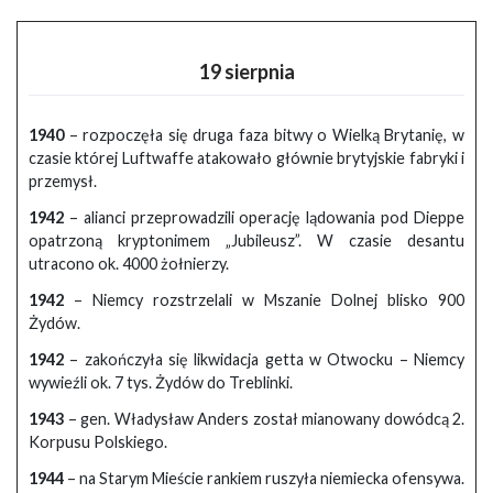
19 sierpnia
1940
– rozpoczęła się druga faza bitwy o Wielką Brytanię, w
czasie której Luftwaffe atakowało głównie brytyjskie fabryki i
przemysł.
1942
– alianci przeprowadzili operację lądowania pod Dieppe
opatrzoną kryptonimem „Jubileusz”. W czasie desantu
utracono ok. 4000 żołnierzy.
1942
– Niemcy rozstrzelali w Mszanie Dolnej blisko 900
Żydów.
1942
– zakończyła się likwidacja getta w Otwocku – Niemcy
wywieźli ok. 7 tys. Żydów do Treblinki.
1943
– gen. Władysław Anders został mianowany dowódcą 2.
Korpusu Polskiego.
1944
– na Starym Mieście rankiem ruszyła niemiecka ofensywa.