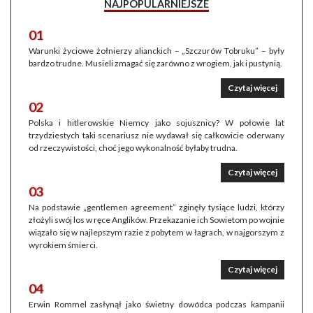
NAJPOPULARNIEJSZE
01
Warunki życiowe żołnierzy alianckich – „Szczurów Tobruku” – były
bardzo trudne. Musieli zmagać się zarówno z wrogiem, jak i pustynią.
Czytaj więcej
02
Polska i hitlerowskie Niemcy jako sojusznicy? W połowie lat
trzydziestych taki scenariusz nie wydawał się całkowicie oderwany
od rzeczywistości, choć jego wykonalność byłaby trudna.
Czytaj więcej
03
Na podstawie „gentlemen agreement” zginęły tysiące ludzi, którzy
złożyli swój los w ręce Anglików. Przekazanie ich Sowietom po wojnie
wiązało się w najlepszym razie z pobytem w łagrach, w najgorszym z
wyrokiem śmierci.
Czytaj więcej
04
Erwin Rommel zasłynął jako świetny dowódca podczas kampanii