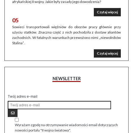
afrykańskiej II wojny. Jakie były zasady jego dowodzenia?
Czytaj więcej
05
Sowieci transportowali więźniów do obozów pracy głównie przy
użyciu statków. Znaczna część z nich pochodziła z dostaw aliantów
zachodnich. W fatalnych warunkach przewożono nimi „niewolników
Stalina”.
Czytaj więcej
NEWSLETTER
Twój adres e-mail
Wyrażam zgodę na otrzymywanie wiadomości email dotyczących
nowości portalu "II wojna światowa".