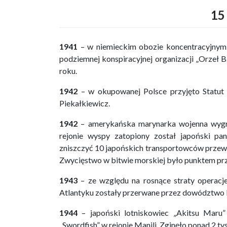
15
1941
– w niemieckim obozie koncentracyjnym A
podziemnej konspiracyjnej organizacji „Orzeł 
roku.
1942
– w okupowanej Polsce przyjęto Statut
Piekałkiewicz.
1942
– amerykańska marynarka wojenna wygrał
rejonie wyspy zatopiony został japoński pa
zniszczyć 10 japońskich transportowców przewo
Zwycięstwo w bitwie morskiej było punktem pr
1943
– ze względu na rosnące straty operacj
Atlantyku zostały przerwane przez dowództwo 
1944
– japoński lotniskowiec „Akitsu Maru
„Swordfish” w rejonie Manili. Zginęło ponad 2 ty