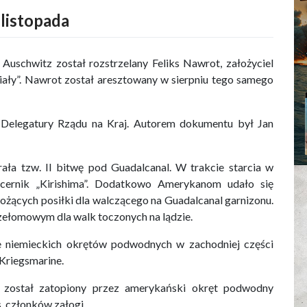
 listopada
uschwitz został rozstrzelany Feliks Nawrot, założyciel
Biały”. Nawrot został aresztowany w sierpniu tego samego
 Delegatury Rządu na Kraj. Autorem dokumentu był Jan
a tzw. II bitwę pod Guadalcanal. W trakcie starcia w
ncernik „Kirishima”. Dodatkowo Amerykanom udało się
żących posiłki dla walczącego na Guadalcanal garnizonu.
zełomowym dla walk toczonych na lądzie.
e niemieckich okrętów podwodnych w zachodniej części
Kriegsmarine.
” został zatopiony przez amerykański okręt podwodny
s. członków załogi.