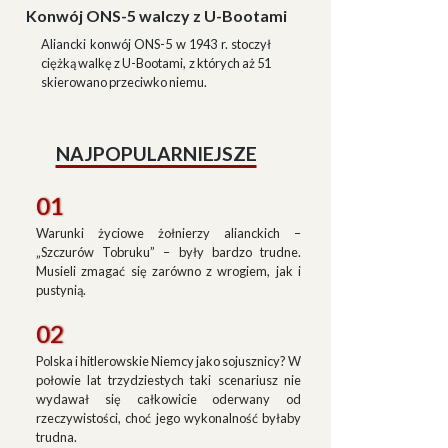
Konwój ONS-5 walczy z U-Bootami
Aliancki konwój ONS-5 w 1943 r. stoczył
ciężką walkę z U-Bootami, z których aż 51
skierowano przeciwko niemu.
NAJPOPULARNIEJSZE
01
Warunki życiowe żołnierzy alianckich –
„Szczurów Tobruku” – były bardzo trudne.
Musieli zmagać się zarówno z wrogiem, jak i
pustynią.
02
Polska i hitlerowskie Niemcy jako sojusznicy? W
połowie lat trzydziestych taki scenariusz nie
wydawał się całkowicie oderwany od
rzeczywistości, choć jego wykonalność byłaby
trudna.