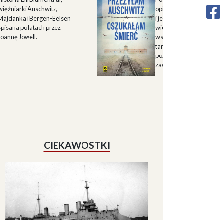
więźniarki Auschwitz,
opisu historii Górnego 
Majdanka i Bergen-Belsen
i jego mieszkańców w X
spisana po latach przez
wieku oraz zapisu
Joannę Jowell.
wspomnień mieszkańc
tamtych terenów, które
pozwalają lepiej zrozum
zawiłe koleje losu regio
CIEKAWOSTKI