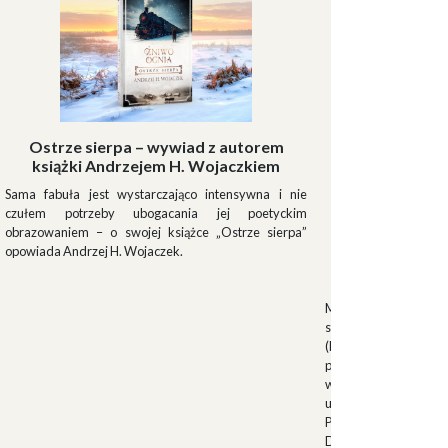
Ostrze sierpa – wywiad z autorem
książki Andrzejem H. Wojaczkiem
Sama fabuła jest wystarczająco intensywna i nie
czułem potrzeby ubogacania jej poetyckim
obrazowaniem – o swojej książce „Ostrze sierpa”
opowiada Andrzej H. Wojaczek.
Muszki
Muszkieterowie Du
stanowili elitarną je
(Milizia Volontaria p
pełniącą rolę gwardi
w latach 1923-1940.
uroczystościach fa
Palazzo Venezia w 
Duce. Muszkieterowi