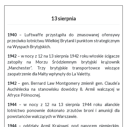
13 sierpnia
1940
– Luftwaffe przystąpiła do zmasowanej ofensywy
przeciwko lotnictwu Wielkiej Brytanii i punktom strategicznym
na Wyspach Brytyjskich.
1942
– w nocy z 12 na 13 sierpnia 1942 roku włoskie ścigacze
zatopiły na Morzu Śródziemnym brytyjski krążownik
„Manchester”. Trzy brytyjskie transportowce wiozące
zaopatrzenie dla Malty wpłynęły do La Valetty.
1942
– gen. Bernard Law Montgomery zmienił gen. Claude’a
Auchinlecka na stanowisku dowódcy 8. Armii walczącej w
Afryce Północnej.
1944
– w nocy z 12 na 13 sierpnia 1944 roku alianckie
lotnictwo ponownie dokonało zrzutów broni i amunicji dla
powstańców walczących w Warszawie.
1944
– oddziały Armii Krajowej, pod naporem niemieckim,