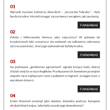
01
Warunki życiowe żołnierzy alianckich – „Szczurów Tobruku” – były
bardzo trudne. Musieli zmagać się zarówno z wrogiem, jak i pustynią.
Czytaj więcej
02
Polska i hitlerowskie Niemcy jako sojusznicy? W połowie lat
trzydziestych taki scenariusz nie wydawał się całkowicie oderwany
od rzeczywistości, choć jego wykonalność byłaby trudna.
Czytaj więcej
03
Na podstawie „gentlemen agreement” zginęły tysiące ludzi, którzy
złożyli swój los w ręce Anglików. Przekazanie ich Sowietom po wojnie
wiązało się w najlepszym razie z pobytem w łagrach, w najgorszym z
wyrokiem śmierci.
Czytaj więcej
04
Erwin Rommel zasłynął jako świetny dowódca podczas kampanii
afrykańskiej II wojny. Jakie były zasady jego dowodzenia?