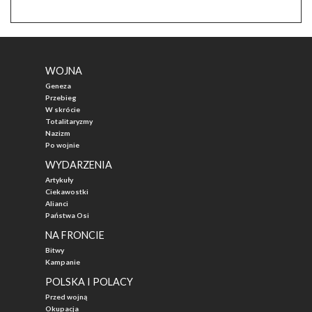
WOJNA
Geneza
Przebieg
W skrócie
Totalitaryzmy
Nazizm
Po wojnie
WYDARZENIA
Artykuły
Ciekawostki
Alianci
Państwa Osi
NA FRONCIE
Bitwy
Kampanie
POLSKA I POLACY
Przed wojną
Okupacja