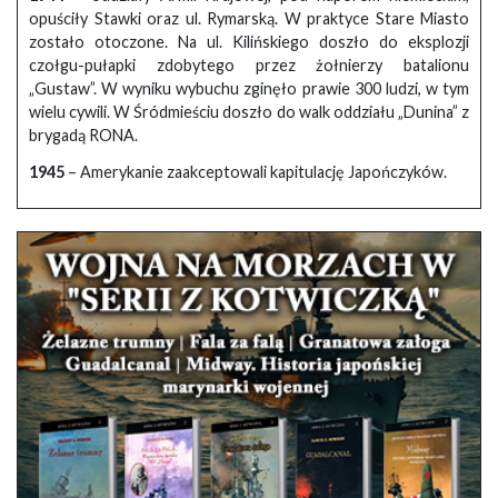
opuściły Stawki oraz ul. Rymarską. W praktyce Stare Miasto
zostało otoczone. Na ul. Kilińskiego doszło do eksplozji
czołgu-pułapki zdobytego przez żołnierzy batalionu
„Gustaw”. W wyniku wybuchu zginęło prawie 300 ludzi, w tym
wielu cywili. W Śródmieściu doszło do walk oddziału „Dunina” z
brygadą RONA.
1945
– Amerykanie zaakceptowali kapitulację Japończyków.