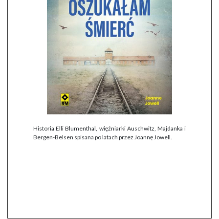
Historia Elli Blumenthal, więźniarki Auschwitz, Majdanka i
Bergen-Belsen spisana po latach przez Joannę Jowell.