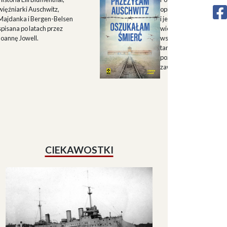
więźniarki Auschwitz,
opisu historii Górnego 
Majdanka i Bergen-Belsen
i jego mieszkańców w X
spisana po latach przez
wieku oraz zapisu
Joannę Jowell.
wspomnień mieszkańc
tamtych terenów, które
pozwalają lepiej zrozum
zawiłe koleje losu regio
CIEKAWOSTKI