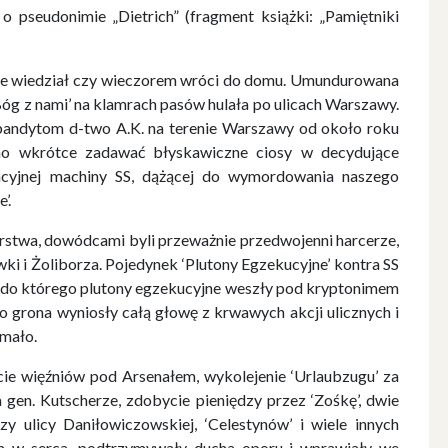
 o pseudonimie „Dietrich” (fragment książki: „Pamiętniki
ze wiedział czy wieczorem wróci do domu. Umundurowana
Bóg z nami’ na klamrach pasów hulała po ulicach Warszawy.
andytom d-two A.K. na terenie Warszawy od około roku
no wkrótce zadawać błyskawiczne ciosy w decydujące
nacyjnej machiny SS, dążącej do wymordowania naszego
’.
erstwa, dowódcami byli przeważnie przedwojenni harcerze,
ki i Żoliborza. Pojedynek ‘Plutony Egzekucyjne’ kontra SS
, do którego plutony egzekucyjne weszły pod kryptonimem
ego grona wyniosły całą głowę z krwawych akcji ulicznych i
 mało.
cie więźniów pod Arsenałem, wykolejenie ‘Urlaubzugu’ za
gen. Kutscherze, zdobycie pieniędzy przez ‘Zośkę’, dwie
y ulicy Daniłowiczowskiej, ‘Celestynów’ i wiele innych
m w serca, podtrzymywały ducha oporu i wprawiały we