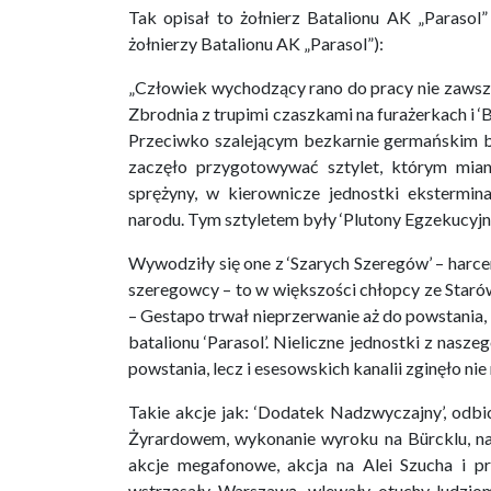
Tak opisał to żołnierz Batalionu AK „Parasol”
żołnierzy Batalionu AK „Parasol”):
„Człowiek wychodzący rano do pracy nie zaws
Zbrodnia z trupimi czaszkami na furażerkach i ‘
Przeciwko szalejącym bezkarnie germańskim b
zaczęło przygotowywać sztylet, którym mia
sprężyny, w kierownicze jednostki ekstermi
narodu. Tym sztyletem były ‘Plutony Egzekucyjne
Wywodziły się one z ‘Szarych Szeregów’ – harc
szeregowcy – to w większości chłopcy ze Starów
– Gestapo trwał nieprzerwanie aż do powstania
batalionu ‘Parasol’. Nieliczne jednostki z nasz
powstania, lecz i esesowskich kanalii zginęło nie
Takie akcje jak: ‘Dodatek Nadzwyczajny’, odbi
Żyrardowem, wykonanie wyroku na Bürcklu, na 
akcje megafonowe, akcja na Alei Szucha i prz
wstrząsały Warszawą, wlewały otuchy ludzio