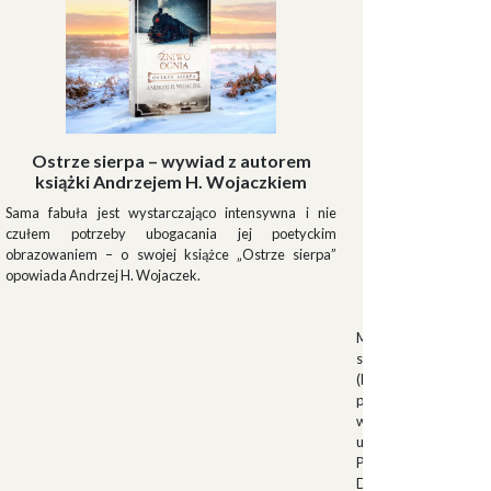
Ostrze sierpa – wywiad z autorem
książki Andrzejem H. Wojaczkiem
Sama fabuła jest wystarczająco intensywna i nie
czułem potrzeby ubogacania jej poetyckim
obrazowaniem – o swojej książce „Ostrze sierpa”
opowiada Andrzej H. Wojaczek.
Muszki
Muszkieterowie Du
stanowili elitarną je
(Milizia Volontaria p
pełniącą rolę gwardi
w latach 1923-1940.
uroczystościach fa
Palazzo Venezia w 
Duce. Muszkieterowi