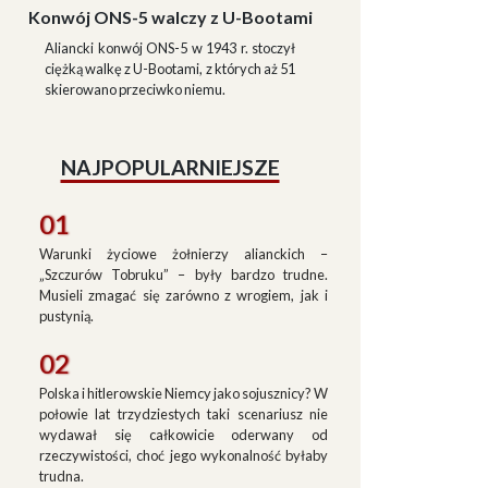
Konwój ONS-5 walczy z U-Bootami
Aliancki konwój ONS-5 w 1943 r. stoczył
ciężką walkę z U-Bootami, z których aż 51
skierowano przeciwko niemu.
NAJPOPULARNIEJSZE
01
Warunki życiowe żołnierzy alianckich –
„Szczurów Tobruku” – były bardzo trudne.
Musieli zmagać się zarówno z wrogiem, jak i
pustynią.
02
Polska i hitlerowskie Niemcy jako sojusznicy? W
połowie lat trzydziestych taki scenariusz nie
wydawał się całkowicie oderwany od
rzeczywistości, choć jego wykonalność byłaby
trudna.