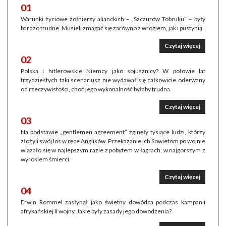
01
Warunki życiowe żołnierzy alianckich – „Szczurów Tobruku” – były
bardzo trudne. Musieli zmagać się zarówno z wrogiem, jak i pustynią.
Czytaj więcej
02
Polska i hitlerowskie Niemcy jako sojusznicy? W połowie lat
trzydziestych taki scenariusz nie wydawał się całkowicie oderwany
od rzeczywistości, choć jego wykonalność byłaby trudna.
Czytaj więcej
03
Na podstawie „gentlemen agreement” zginęły tysiące ludzi, którzy
złożyli swój los w ręce Anglików. Przekazanie ich Sowietom po wojnie
wiązało się w najlepszym razie z pobytem w łagrach, w najgorszym z
wyrokiem śmierci.
Czytaj więcej
04
Erwin Rommel zasłynął jako świetny dowódca podczas kampanii
afrykańskiej II wojny. Jakie były zasady jego dowodzenia?