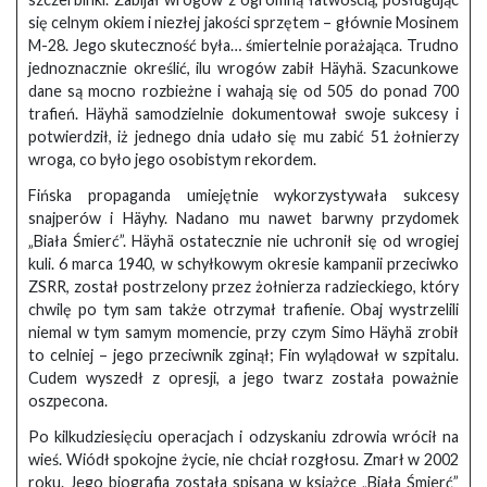
się celnym okiem i niezłej jakości sprzętem – głównie Mosinem
M-28. Jego skuteczność była… śmiertelnie porażająca. Trudno
jednoznacznie określić, ilu wrogów zabił Häyhä. Szacunkowe
dane są mocno rozbieżne i wahają się od 505 do ponad 700
trafień. Häyhä samodzielnie dokumentował swoje sukcesy i
potwierdził, iż jednego dnia udało się mu zabić 51 żołnierzy
wroga, co było jego osobistym rekordem.
Fińska propaganda umiejętnie wykorzystywała sukcesy
snajperów i Häyhy. Nadano mu nawet barwny przydomek
„Biała Śmierć”. Häyhä ostatecznie nie uchronił się od wrogiej
kuli. 6 marca 1940, w schyłkowym okresie kampanii przeciwko
ZSRR, został postrzelony przez żołnierza radzieckiego, który
chwilę po tym sam także otrzymał trafienie. Obaj wystrzelili
niemal w tym samym momencie, przy czym Simo Häyhä zrobił
to celniej – jego przeciwnik zginął; Fin wylądował w szpitalu.
Cudem wyszedł z opresji, a jego twarz została poważnie
oszpecona.
Po kilkudziesięciu operacjach i odzyskaniu zdrowia wrócił na
wieś. Wiódł spokojne życie, nie chciał rozgłosu. Zmarł w 2002
roku. Jego biografia została spisana w książce „Biała Śmierć”