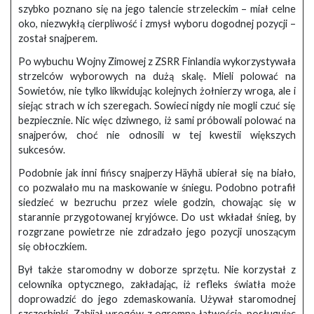
szybko poznano się na jego talencie strzeleckim – miał celne
oko, niezwykłą cierpliwość i zmysł wyboru dogodnej pozycji –
został snajperem.
Po wybuchu Wojny Zimowej z ZSRR Finlandia wykorzystywała
strzelców wyborowych na dużą skalę. Mieli polować na
Sowietów, nie tylko likwidując kolejnych żołnierzy wroga, ale i
siejąc strach w ich szeregach. Sowieci nigdy nie mogli czuć się
bezpiecznie. Nic więc dziwnego, iż sami próbowali polować na
snajperów, choć nie odnosili w tej kwestii większych
sukcesów.
Podobnie jak inni fińscy snajperzy Häyhä ubierał się na biało,
co pozwalało mu na maskowanie w śniegu. Podobno potrafił
siedzieć w bezruchu przez wiele godzin, chowając się w
starannie przygotowanej kryjówce. Do ust wkładał śnieg, by
rozgrzane powietrze nie zdradzało jego pozycji unoszącym
się obłoczkiem.
Był także staromodny w doborze sprzętu. Nie korzystał z
celownika optycznego, zakładając, iż refleks światła może
doprowadzić do jego zdemaskowania. Używał staromodnej
szczerbinki. Zabijał wrogów z ogromną łatwością, posługując