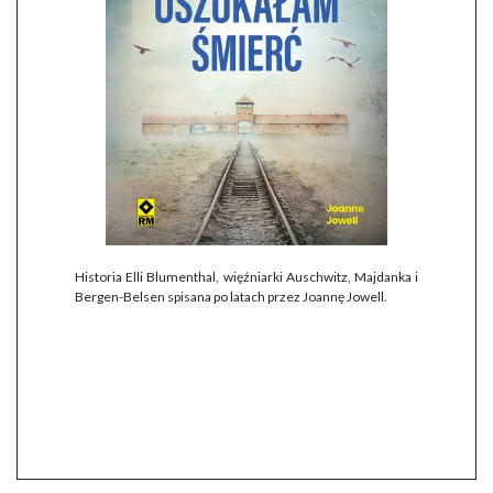
Historia Elli Blumenthal, więźniarki Auschwitz, Majdanka i
Bergen-Belsen spisana po latach przez Joannę Jowell.