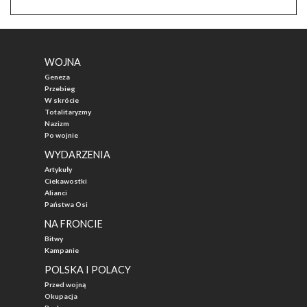
WOJNA
Geneza
Przebieg
W skrócie
Totalitaryzmy
Nazizm
Po wojnie
WYDARZENIA
Artykuły
Ciekawostki
Alianci
Państwa Osi
NA FRONCIE
Bitwy
Kampanie
POLSKA I POLACY
Przed wojną
Okupacja