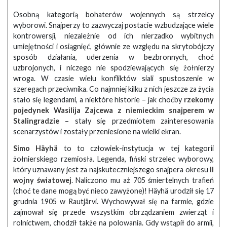
Osobną kategorią bohaterów wojennych są strzelcy
wyborowi. Snajperzy to zazwyczaj postacie wzbudzające wiele
kontrowersji, niezależnie od ich nierzadko wybitnych
umiejętności i osiągnięć, głównie ze względu na skrytobójczy
sposób działania, uderzenia w bezbronnych, choć
uzbrojonych, i niczego nie spodziewających się żołnierzy
wroga. W czasie wielu konfliktów siali spustoszenie w
szeregach przeciwnika. Co najmniej kilku z nich jeszcze za życia
stało się legendami, a niektóre historie – jak choćby
rzekomy
pojedynek Wasilija Zajcewa z niemieckim snajperem w
Stalingradzie
– stały się przedmiotem zainteresowania
scenarzystów i zostały przeniesione na wielki ekran.
Simo Häyhä
to to człowiek-instytucja w tej kategorii
żołnierskiego rzemiosła. Legenda, fiński strzelec wyborowy,
który uznawany jest za najskuteczniejszego snajpera okresu
II
wojny światowej
. Naliczono mu aż 705 śmiertelnych trafień
(choć te dane mogą być nieco zawyżone)! Häyhä urodził się 17
grudnia 1905 w Rautjärvi. Wychowywał się na farmie, gdzie
zajmował się przede wszystkim obrządzaniem zwierząt i
rolnictwem, chodził także na polowania. Gdy wstąpił do armii,