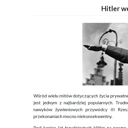
Hitler w
Wśród wielu mitów dotyczących życia prywat
jest jednym z najbardziej popularnych. Trudn
nawyków żywieniowych przywódcy III Rzes
przekonaniach mocno niekonsekwentny.
Pod koniec lat trzydziestych Hitler na pewn