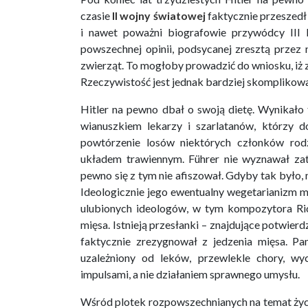
czasie
II wojny światowej
faktycznie przeszedł n
i nawet poważni biografowie przywódcy III
powszechnej opinii, podsycanej zresztą przez
zwierząt. To mogłoby prowadzić do wniosku, iż 
Rzeczywistość jest jednak bardziej skomplikow
Hitler na pewno dbał o swoją dietę. Wynikało t
wianuszkiem lekarzy i szarlatanów, którzy 
powtórzenie losów niektórych członków ro
układem trawiennym. Führer nie wyznawał zat
pewno się z tym nie afiszował. Gdyby tak było,
Ideologicznie jego ewentualny wegetarianizm 
ulubionych ideologów, w tym kompozytora Ric
mięsa. Istnieją przesłanki – znajdujące potwierd
faktycznie zrezygnował z jedzenia mięsa. P
uzależniony od leków, przewlekle chory, wy
impulsami, a nie działaniem sprawnego umysłu.
Wśród plotek rozpowszechnianych na temat życia 