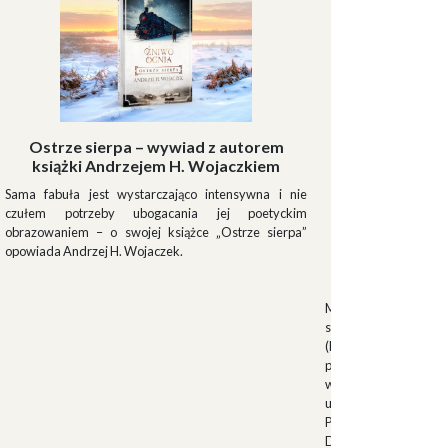
Ostrze sierpa – wywiad z autorem
książki Andrzejem H. Wojaczkiem
Sama fabuła jest wystarczająco intensywna i nie
czułem potrzeby ubogacania jej poetyckim
obrazowaniem – o swojej książce „Ostrze sierpa”
opowiada Andrzej H. Wojaczek.
Muszki
Muszkieterowie Du
stanowili elitarną je
(Milizia Volontaria p
pełniącą rolę gwardi
w latach 1923-1940.
uroczystościach fa
Palazzo Venezia w 
Duce. Muszkieterowi