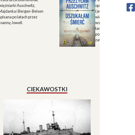
więźniarki Auschwitz,
opisu historii Górnego 
Majdanka i Bergen-Belsen
i jego mieszkańców w X
spisana po latach przez
wieku oraz zapisu
Joannę Jowell.
wspomnień mieszkańc
tamtych terenów, które
pozwalają lepiej zrozum
zawiłe koleje losu regio
CIEKAWOSTKI