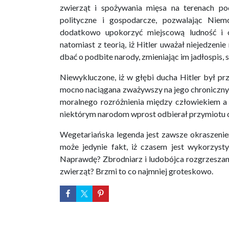
zwierząt i spożywania mięsa na terenach po
polityczne i gospodarcze, pozwalając Nie
dodatkowo upokorzyć miejscową ludność i o
natomiast z teorią, iż Hitler uważał niejedzen
dbać o podbite narody, zmieniając im jadłospis, 
Niewykluczone, iż w głębi ducha Hitler był prz
mocno naciągana zważywszy na jego chroniczny
moralnego rozróżnienia między człowiekiem a zw
niektórym narodom wprost odbierał przymiotu 
Wegetariańska legenda jest zawsze okraszeni
może jedynie fakt, iż czasem jest wykorzyst
Naprawdę? Zbrodniarz i ludobójca rozgrzeszan
zwierząt? Brzmi to co najmniej groteskowo.