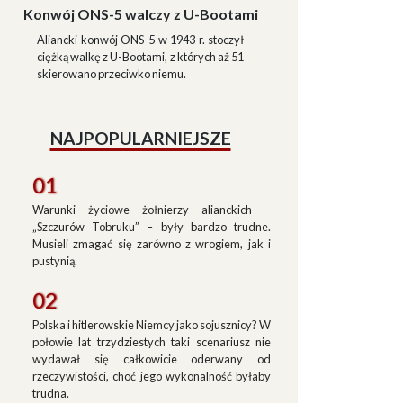
Konwój ONS-5 walczy z U-Bootami
Aliancki konwój ONS-5 w 1943 r. stoczył
ciężką walkę z U-Bootami, z których aż 51
skierowano przeciwko niemu.
NAJPOPULARNIEJSZE
01
Warunki życiowe żołnierzy alianckich –
„Szczurów Tobruku” – były bardzo trudne.
Musieli zmagać się zarówno z wrogiem, jak i
pustynią.
02
Polska i hitlerowskie Niemcy jako sojusznicy? W
połowie lat trzydziestych taki scenariusz nie
wydawał się całkowicie oderwany od
rzeczywistości, choć jego wykonalność byłaby
trudna.