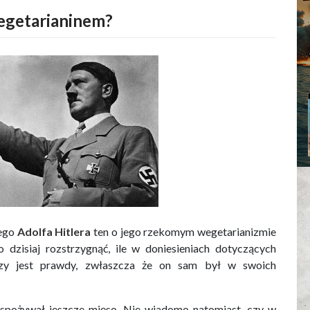
egetarianinem?
nego
Adolfa Hitlera
ten o jego rzekomym wegetarianizmie
o dzisiaj rozstrzygnąć, ile w doniesieniach dotyczących
zy jest prawdy, zwłaszcza że on sam był w swoich
o spożywał jeszcze mięso. Nie wiadomo natomiast, czy w