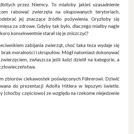
dbitych przez Niemcy. To miałoby jakieś uzasadnienie
mcom rabować zwierzęta na okupowanych terytoriach,
debrać jej znaczące źródło pożywienia. Gryzłoby się
ie mięsa za zdrowe. Gdyby tak było, dlaczego miałby nagle
skoro konsekwentnie starał się je zniszczyć?
eciwnikiem zabijania zwierząt, choć taka teza wydaje się
 brak moralności i skrupułów. Mógł natomiast dokonywać
ierzęciem, zwłaszcza jeśli ludzi dzielił na kategorie, a
człowieczeństwa.
em zbiorów ciekawostek poświęconych Führerowi. Dziwić
ywana do prezentacji Adolfa Hitlera w lepszym świetle.
y (choćby częściowo) ze względu na rzekome niejedzenie