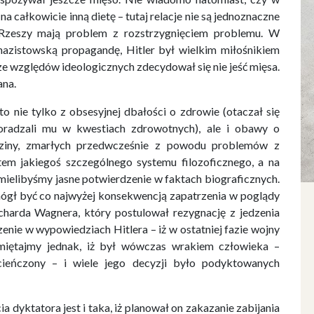
a całkowicie inną dietę – tutaj relacje nie są jednoznaczne
 Rzeszy mają problem z rozstrzygnięciem problemu. W
 nazistowską propagandę, Hitler był wielkim miłośnikiem
ze względów ideologicznych zdecydował się nie jeść mięsa.
ana.
o nie tylko z obsesyjnej dbałości o zdrowie (otaczał się
doradzali mu w kwestiach zdrowotnych), ale i obawy o
dziny, zmarłych przedwcześnie z powodu problemów z
em jakiegoś szczególnego systemu filozoficznego, a na
 mielibyśmy jasne potwierdzenie w faktach biograficznych.
mógł być co najwyżej konsekwencją zapatrzenia w poglądy
harda Wagnera, który postulował rezygnację z jedzenia
zenie w wypowiedziach Hitlera – iż w ostatniej fazie wojny
amiętajmy jednak, iż był wówczas wrakiem człowieka –
cieńczony – i wiele jego decyzji było podyktowanych
dyktatora jest i taka, iż planował on zakazanie zabijania