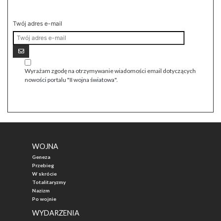
Twój adres e-mail
Wyrażam zgodę na otrzymywanie wiadomości email dotyczących
nowości portalu "II wojna światowa".
WOJNA
Geneza
Przebieg
W skrócie
Totalitaryzmy
Nazizm
Po wojnie
WYDARZENIA