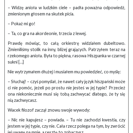
– Widzę anioła w ludzkim ciele – padła poważna odpowiedź,
zmienionym głosem na skutek picia.
– Pokaż mi go!
– Ta, co gra na akordeonie, trzecia z lewej.
Prawdę mówiąc, to całą orkiestrę widziałem dubeltowo.
Zmieniliśmy stolik na inny, bliżej grających. Patrzyłem teraz na
rzekomego anioła. Była to piękna, rasowa Hiszpanka w czarnej
sukni […]
Nie wytrzymałem dłużej i musiałem mu powiedzieć, co myślę:
– Słuchaj! – czyś pomyślał, że nawet cały język hiszpański może
ci nie pomóc, jeżeli po prostu nie jesteś w jej typie? Przecież
ona niekoniecznie musi się tobą zachwycać dlatego, że ty się
nią zachwycasz.
Wacek filozof zaczął znowu swoje wywody:
– Nic nie kapujesz – powiada. – Tu nie zachodzi kwestia, czy
jestem w jej typie, czy nie. Cała rzecz polega na tym, by zwrócić
jej uwagę na mnie, a resztę to zobaczysz.