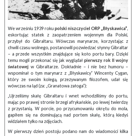
We wrześniu 1939 roku
polski niszczyciel ORP „Błyskawica”
,
eskortując statek z zaopatrzeniem wojennym dla Polski,
przybył do Gibraltaru. Wówczas marynarze, korzystając z
chwili czasu wolnego, postanowili pozwiedzać słynny Gibraltar
– a przede wszystkim znajdujące się koło portu bary. Dzięki
temu mogli przekonać się jak wyglądał
pierwszy rok II wojny
światowej
w Gibraltarze. Dokładnie – i nie bez humoru –
wspominał o tym marynarz z „Błyskawicy” Wincenty Cygan,
który ze swoim kolegą, przezywanym filozofem, udał się
wówczas na ląd (za: „Granatowa załoga”):
„Ujrzeliśmy skałę Gibraltaru i wnet wchodziliśmy do portu,
mając po prawej stronie brzegi afrykańskie, po lewej twierdzę
z przystanią. W porcie, po przycumowaniu okrętu do mola,
gapiłem się na dominującą nad portem skałę, którą kiedyś
widziałem tylko na zdjęciach.
W pierwszy dzień postoju podano nam do wiadomości kilka