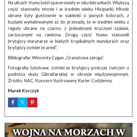
Na ulicach tłumy ludzi spacerowały w obu kierunkach. Większą
część stanowiły młode i w średnim wieku Hiszpanki. Młode
ubrane były gustownie w sukienki o jasnych kolorach, z
buziami wymalowanymi aż do przesady, te w średnim wieku z
reguły ubrane na czarno, z jedwabnymi kruczymi szalami,
zarzuconymi na ramiona. Drugą część tłumu stanowili
brytyjscy marynarze w białych tropikalnych mundurach oraz
brytyjscy żołnierze armii”.
Bibliografia: Wincenty Cygan „Granatowa załoga”.
Fotografia tytułowa: żołnierze brytyjscy podczas ćwiczeń u
podnóża skały Gibraltarskiej w okresie międzywojennym.
Źródło: NAC, Koncern Ilustrowany Kurier Codzienny.
Marek Korczyk