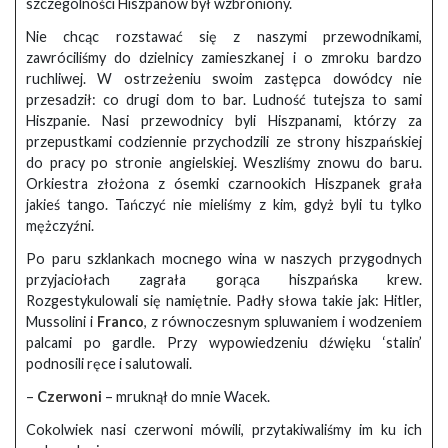
szczególności Hiszpanów był wzbroniony.
Nie chcąc rozstawać się z naszymi przewodnikami,
zawróciliśmy do dzielnicy zamieszkanej i o zmroku bardzo
ruchliwej. W ostrzeżeniu swoim zastępca dowódcy nie
przesadził: co drugi dom to bar. Ludność tutejsza to sami
Hiszpanie. Nasi przewodnicy byli Hiszpanami, którzy za
przepustkami codziennie przychodzili ze strony hiszpańskiej
do pracy po stronie angielskiej. Weszliśmy znowu do baru.
Orkiestra złożona z ósemki czarnookich Hiszpanek grała
jakieś tango. Tańczyć nie mieliśmy z kim, gdyż byli tu tylko
mężczyźni.
Po paru szklankach mocnego wina w naszych przygodnych
przyjaciołach zagrała gorąca hiszpańska krew.
Rozgestykulowali się namiętnie. Padły słowa takie jak: Hitler,
Mussolini i
Franco
, z równoczesnym spluwaniem i wodzeniem
palcami po gardle. Przy wypowiedzeniu dźwięku ‘stalin’
podnosili ręce i salutowali.
–
Czerwoni
– mruknął do mnie Wacek.
Cokolwiek nasi czerwoni mówili, przytakiwaliśmy im ku ich