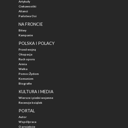
Artykuły
Ciekawostki
Alianci
Państwa Osi
NA FRONCIE
Bitwy
Kampanie
POLSKA I POLACY
Przed wojną
Okupacja
Ruch oporu
Armia
Walka
Pomoc Żydom
Komunizm
Biografie
KULTURA I MEDIA
Wiersze i pieśni wojenne
Recenzje książek
PORTAL
Autor
Współpraca
O projekcie