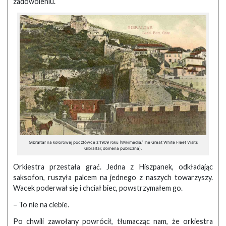
zadowoleniu.
Gibraltar na kolorowej pocztówce z 1909 roku (Wikimedia/The Great White Fleet Visits
Gibraltar, domena publiczna).
Orkiestra przestała grać. Jedna z Hiszpanek, odkładając
saksofon, ruszyła palcem na jednego z naszych towarzyszy.
Wacek poderwał się i chciał biec, powstrzymałem go.
– To nie na ciebie.
Po chwili zawołany powrócił, tłumacząc nam, że orkiestra