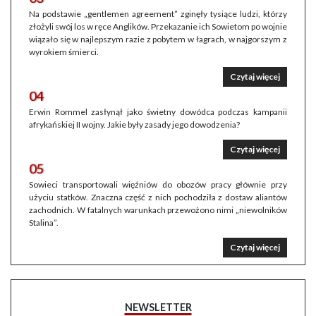
Na podstawie „gentlemen agreement” zginęły tysiące ludzi, którzy
złożyli swój los w ręce Anglików. Przekazanie ich Sowietom po wojnie
wiązało się w najlepszym razie z pobytem w łagrach, w najgorszym z
wyrokiem śmierci.
Czytaj więcej
04
Erwin Rommel zasłynął jako świetny dowódca podczas kampanii
afrykańskiej II wojny. Jakie były zasady jego dowodzenia?
Czytaj więcej
05
Sowieci transportowali więźniów do obozów pracy głównie przy
użyciu statków. Znaczna część z nich pochodziła z dostaw aliantów
zachodnich. W fatalnych warunkach przewożono nimi „niewolników
Stalina”.
Czytaj więcej
NEWSLETTER