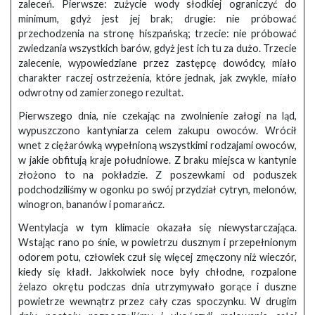
zaleceń. Pierwsze: zużycie wody słodkiej ograniczyć do
minimum, gdyż jest jej brak; drugie: nie próbować
przechodzenia na stronę hiszpańską; trzecie: nie próbować
zwiedzania wszystkich barów, gdyż jest ich tu za dużo. Trzecie
zalecenie, wypowiedziane przez zastępcę dowódcy, miało
charakter raczej ostrzeżenia, które jednak, jak zwykle, miało
odwrotny od zamierzonego rezultat.
Pierwszego dnia, nie czekając na zwolnienie załogi na ląd,
wypuszczono kantyniarza celem zakupu owoców. Wrócił
wnet z ciężarówką wypełnioną wszystkimi rodzajami owoców,
w jakie obfitują kraje południowe. Z braku miejsca w kantynie
złożono to na pokładzie. Z poszewkami od poduszek
podchodziliśmy w ogonku po swój przydział cytryn, melonów,
winogron, bananów i pomarańcz.
Wentylacja w tym klimacie okazała się niewystarczająca.
Wstając rano po śnie, w powietrzu dusznym i przepełnionym
odorem potu, człowiek czuł się więcej zmęczony niż wieczór,
kiedy się kładł. Jakkolwiek noce były chłodne, rozpalone
żelazo okrętu podczas dnia utrzymywało gorące i duszne
powietrze wewnątrz przez cały czas spoczynku. W drugim