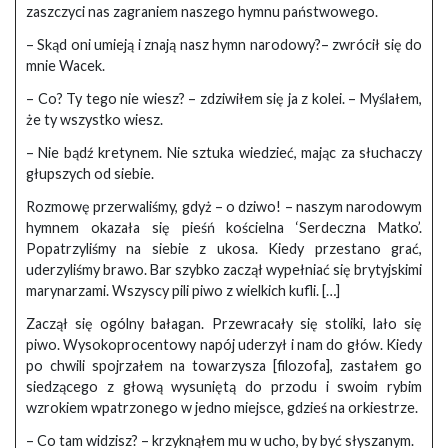
zaszczyci nas zagraniem naszego hymnu państwowego.
– Skąd oni umieją i znają nasz hymn narodowy?– zwrócił się do
mnie Wacek.
– Co? Ty tego nie wiesz? – zdziwiłem się ja z kolei. – Myślałem,
że ty wszystko wiesz.
– Nie bądź kretynem. Nie sztuka wiedzieć, mając za słuchaczy
głupszych od siebie.
Rozmowę przerwaliśmy, gdyż – o dziwo! – naszym narodowym
hymnem okazała się pieśń kościelna ‘Serdeczna Matko’.
Popatrzyliśmy na siebie z ukosa. Kiedy przestano grać,
uderzyliśmy brawo. Bar szybko zaczął wypełniać się brytyjskimi
marynarzami. Wszyscy pili piwo z wielkich kufli. […]
Zaczął się ogólny bałagan. Przewracały się stoliki, lało się
piwo. Wysokoprocentowy napój uderzył i nam do głów. Kiedy
po chwili spojrzałem na towarzysza [filozofa], zastałem go
siedzącego z głową wysuniętą do przodu i swoim rybim
wzrokiem wpatrzonego w jedno miejsce, gdzieś na orkiestrze.
– Co tam widzisz? – krzyknąłem mu w ucho, by być słyszanym.