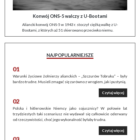
Konwój ONS-5 walczy z U-Bootami
Aliancki konwój ONS-5 w 1943 r. stoczył ciężką walkę z U-
Bootami, z których aż 51 skierowano przeciwko niemu.
NAJPOPULARNIEJSZE
01
Warunki życiowe żołnierzy alianckich – „Szczurów Tobruku” – były
bardzo trudne. Musieli zmagać się zarówno z wrogiem, jak i pustynią.
Czytaj więcej
02
Polska i hitlerowskie Niemcy jako sojusznicy? W połowie lat
trzydziestych taki scenariusz nie wydawał się całkowicie oderwany
od rzeczywistości, choć jego wykonalność byłaby trudna.
Czytaj więcej
03