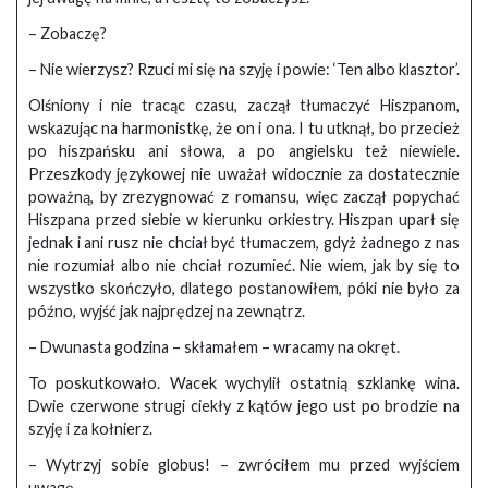
– Zobaczę?
– Nie wierzysz? Rzuci mi się na szyję i powie: ‘Ten albo klasztor’.
Olśniony i nie tracąc czasu, zaczął tłumaczyć Hiszpanom,
wskazując na harmonistkę, że on i ona. I tu utknął, bo przecież
po hiszpańsku ani słowa, a po angielsku też niewiele.
Przeszkody językowej nie uważał widocznie za dostatecznie
poważną, by zrezygnować z romansu, więc zaczął popychać
Hiszpana przed siebie w kierunku orkiestry. Hiszpan uparł się
jednak i ani rusz nie chciał być tłumaczem, gdyż żadnego z nas
nie rozumiał albo nie chciał rozumieć. Nie wiem, jak by się to
wszystko skończyło, dlatego postanowiłem, póki nie było za
późno, wyjść jak najprędzej na zewnątrz.
– Dwunasta godzina – skłamałem – wracamy na okręt.
To poskutkowało. Wacek wychylił ostatnią szklankę wina.
Dwie czerwone strugi ciekły z kątów jego ust po brodzie na
szyję i za kołnierz.
– Wytrzyj sobie globus! – zwróciłem mu przed wyjściem
uwagę.