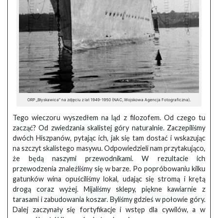
ORP „Błyskawica” na zdjęciu z lat 1949-1950 (NAC, Wojskowa Agencja Fotograficzna).
Tego wieczoru wyszedłem na ląd z filozofem. Od czego tu
zacząć? Od zwiedzania skalistej góry naturalnie. Zaczepiliśmy
dwóch Hiszpanów, pytając ich, jak się tam dostać i wskazując
na szczyt skalistego masywu. Odpowiedzieli nam przytakująco,
że będą naszymi przewodnikami. W rezultacie ich
przewodzenia znaleźliśmy się w barze. Po popróbowaniu kilku
gatunków wina opuściliśmy lokal, udając się stromą i krętą
drogą coraz wyżej. Mijaliśmy sklepy, piękne kawiarnie z
tarasami i zabudowania koszar. Byliśmy gdzieś w połowie góry.
Dalej zaczynały się fortyfikacje i wstęp dla cywilów, a w