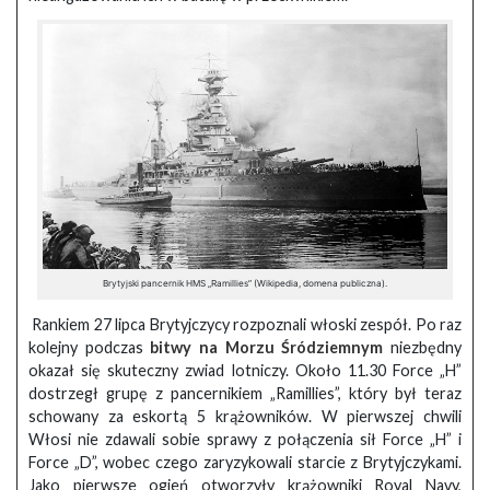
Brytyjski pancernik HMS „Ramillies” (Wikipedia, domena publiczna).
Rankiem 27 lipca Brytyjczycy rozpoznali włoski zespół. Po raz
kolejny podczas
bitwy na Morzu Śródziemnym
niezbędny
okazał się skuteczny zwiad lotniczy. Około 11.30 Force „H”
dostrzegł grupę z pancernikiem „Ramillies”, który był teraz
schowany za eskortą 5 krążowników. W pierwszej chwili
Włosi nie zdawali sobie sprawy z połączenia sił Force „H” i
Force „D”, wobec czego zaryzykowali starcie z Brytyjczykami.
Jako pierwsze ogień otworzyły krążowniki Royal Navy,