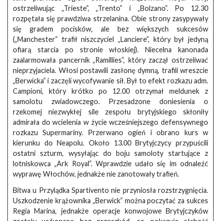
ostrzeliwując „Trieste”, „Trento” i „Bolzano”. Po 12.30
rozpętała się prawdziwa strzelanina. Obie strony zasypywały
się gradem pocisków, ale bez większych sukcesów
(„Manchester” trafił niszczyciel „Lanciere”, który był jedyną
ofiarą starcia po stronie włoskiej). Niecelna kanonada
zaalarmowała pancernik „Ramillies”, który zaczął ostrzeliwać
nieprzyjaciela. Włosi postawili zasłonę dymną, trafili wreszcie
„Berwicka” i zaczęli wycofywanie sił. Był to efekt rozkazu adm.
Campioni, który krótko po 12.00 otrzymał meldunek z
samolotu zwiadowczego. Przesadzone doniesienia o
rzekomej niezwykłej sile zespołu brytyjskiego skłoniły
admirała do wcielenia w życie wcześniejszego defensywnego
rozkazu Supermariny. Przerwano ogień i obrano kurs w
kierunku do Neapolu. Około 13.00 Brytyjczycy przypuścili
ostatni szturm, wysyłając do boju samoloty startujące z
lotniskowca „Ark Royal”. Wprawdzie udało się im odnaleźć
wyprawę Włochów, jednakże nie zanotowały trafień.
Bitwa u Przylądka Spartivento nie przyniosła rozstrzygnięcia.
Uszkodzenie krążownika „Berwick” można poczytać za sukces
Regia Marina, jednakże operacje konwojowe Brytyjczyków