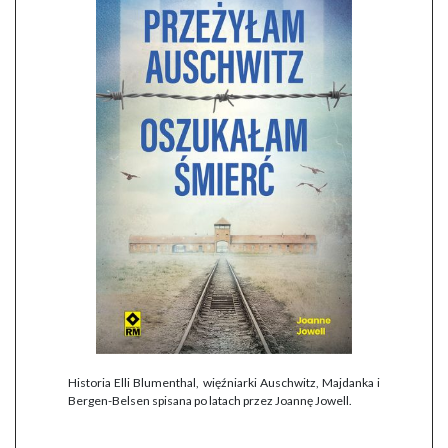
Historia Elli Blumenthal, więźniarki Auschwitz, Majdanka i
Bergen-Belsen spisana po latach przez Joannę Jowell.