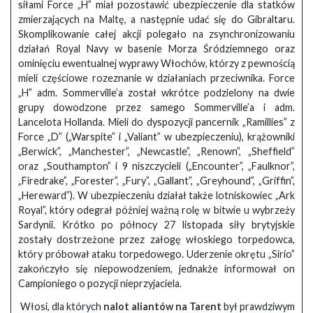
siłami Force „H” miał pozostawić ubezpieczenie dla statków
zmierzających na Maltę, a następnie udać się do Gibraltaru.
Skomplikowanie całej akcji polegało na zsynchronizowaniu
działań Royal Navy w basenie Morza Śródziemnego oraz
ominięciu ewentualnej wyprawy Włochów, którzy z pewnością
mieli częściowe rozeznanie w działaniach przeciwnika. Force
„H” adm. Sommerville’a został wkrótce podzielony na dwie
grupy dowodzone przez samego Sommerville’a i adm.
Lancelota Hollanda. Mieli do dyspozycji pancernik „Ramillies” z
Force „D” („Warspite” i „Valiant” w ubezpieczeniu), krążowniki
„Berwick”, „Manchester”, „Newcastle”, „Renown”, „Sheffield”
oraz „Southampton” i 9 niszczycieli („Encounter”, „Faulknor”,
„Firedrake”, „Forester”, „Fury”, „Gallant”, „Greyhound”, „Griffin”,
„Hereward”). W ubezpieczeniu działał także lotniskowiec „Ark
Royal”, który odegrał później ważną rolę w bitwie u wybrzeży
Sardynii. Krótko po północy 27 listopada siły brytyjskie
zostały dostrzeżone przez załogę włoskiego torpedowca,
który próbował ataku torpedowego. Uderzenie okrętu „Sirio”
zakończyło się niepowodzeniem, jednakże informował on
Campioniego o pozycji nieprzyjaciela.
Włosi, dla których
nalot aliantów na Tarent
był prawdziwym