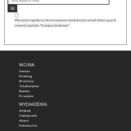
Wyrażam zgodę na otrzymywanie wiadomości email dotyczących
nowości portalu "II wojna światowa".
WOJNA
Geneza
Przebieg
W skrócie
Totalitaryzmy
Nazizm
Po wojnie
WYDARZENIA
Artykuły
Ciekawostki
Alianci
Państwa Osi