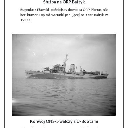
Służba na ORP Bałtyk
Eugeniusz Pławski, późniejszy dowódca ORP Piorun, nie
bez humoru opisał warunki panującej na ORP Bałtyk w
1927 r.
Konwój ONS-5 walczy z U-Bootami