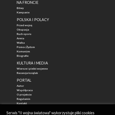
NA FRONCIE
Bitwy
Kampanie
POLSKA I POLACY
Przed wojną
Okupacja
Ruch oporu
Armia
Walka
Pomoc Żydom
Komunizm
Biografie
KULTURA I MEDIA
Wiersze i pieśni wojenne
Recenzje książek
PORTAL
Autor
Współpraca
O projekcie
Regulamin
Kontakt
"Przed Waszą Erą"
Serwis "II wojna światowa" wykorzystuje pliki cookies