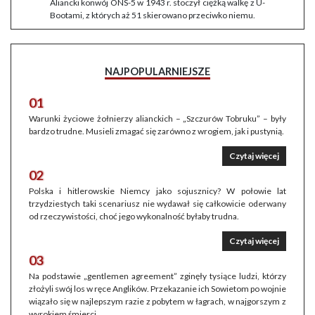
Aliancki konwój ONS-5 w 1943 r. stoczył ciężką walkę z U-
Bootami, z których aż 51 skierowano przeciwko niemu.
NAJPOPULARNIEJSZE
01
Warunki życiowe żołnierzy alianckich – „Szczurów Tobruku” – były
bardzo trudne. Musieli zmagać się zarówno z wrogiem, jak i pustynią.
Czytaj więcej
02
Polska i hitlerowskie Niemcy jako sojusznicy? W połowie lat
trzydziestych taki scenariusz nie wydawał się całkowicie oderwany
od rzeczywistości, choć jego wykonalność byłaby trudna.
Czytaj więcej
03
Na podstawie „gentlemen agreement” zginęły tysiące ludzi, którzy
złożyli swój los w ręce Anglików. Przekazanie ich Sowietom po wojnie
wiązało się w najlepszym razie z pobytem w łagrach, w najgorszym z
wyrokiem śmierci.