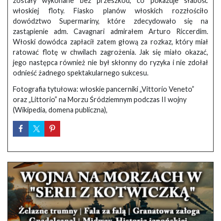
zostały wykonane bez przeszkód, co pokazuje słabość
włoskiej floty. Fiasko planów włoskich rozzłościło
dowództwo Supermariny, które zdecydowało się na
zastąpienie adm. Cavagnari admirałem Arturo Riccerdim.
Włoski dowódca zapłacił zatem głową za rozkaz, który miał
ratować flotę w chwilach zagrożenia. Jak się miało okazać,
jego następca również nie był skłonny do ryzyka i nie zdołał
odnieść żadnego spektakularnego sukcesu.
Fotografia tytułowa: włoskie pancerniki „Vittorio Veneto”
oraz „Littorio” na Morzu Śródziemnym podczas II wojny
(Wikipedia, domena publiczna),