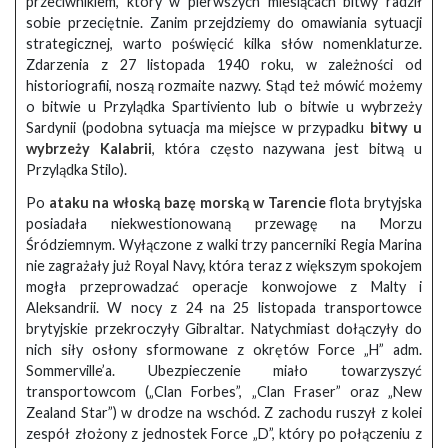
przeciwnikiem, który w pierwszych miesiącach bitwy radził
sobie przeciętnie. Zanim przejdziemy do omawiania sytuacji
strategicznej, warto poświęcić kilka słów nomenklaturze.
Zdarzenia z 27 listopada 1940 roku, w zależności od
historiografii, noszą rozmaite nazwy. Stąd też mówić możemy
o bitwie u Przylądka Spartiviento lub o bitwie u wybrzeży
Sardynii (podobna sytuacja ma miejsce w przypadku
bitwy u
wybrzeży Kalabrii
, która często nazywana jest bitwą u
Przylądka Stilo).
Po
ataku na włoską bazę morską w Tarencie
flota brytyjska
posiadała niekwestionowaną przewagę na Morzu
Śródziemnym. Wyłączone z walki trzy pancerniki Regia Marina
nie zagrażały już Royal Navy, która teraz z większym spokojem
mogła przeprowadzać operacje konwojowe z Malty i
Aleksandrii. W nocy z 24 na 25 listopada transportowce
brytyjskie przekroczyły Gibraltar. Natychmiast dołączyły do
nich siły osłony sformowane z okrętów Force „H” adm.
Sommerville’a. Ubezpieczenie miało towarzyszyć
transportowcom („Clan Forbes”, „Clan Fraser” oraz „New
Zealand Star”) w drodze na wschód. Z zachodu ruszył z kolei
zespół złożony z jednostek Force „D”, który po połączeniu z