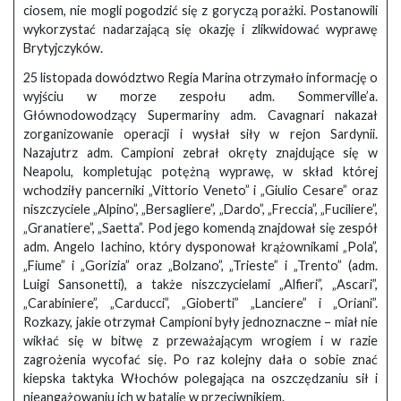
ciosem, nie mogli pogodzić się z goryczą porażki. Postanowili
wykorzystać nadarzającą się okazję i zlikwidować wyprawę
Brytyjczyków.
25 listopada dowództwo Regia Marina otrzymało informację o
wyjściu w morze zespołu adm. Sommerville’a.
Głównodowodzący Supermariny adm. Cavagnari nakazał
zorganizowanie operacji i wysłał siły w rejon Sardynii.
Nazajutrz adm. Campioni zebrał okręty znajdujące się w
Neapolu, kompletując potężną wyprawę, w skład której
wchodziły pancerniki „Vittorio Veneto” i „Giulio Cesare” oraz
niszczyciele „Alpino”, „Bersagliere”, „Dardo”, „Freccia”, „Fuciliere”,
„Granatiere”, „Saetta”. Pod jego komendą znajdował się zespół
adm. Angelo Iachino, który dysponował krążownikami „Pola”,
„Fiume” i „Gorizia” oraz „Bolzano”, „Trieste” i „Trento” (adm.
Luigi Sansonetti), a także niszczycielami „Alfieri”, „Ascari”,
„Carabiniere”, „Carducci”, „Gioberti” „Lanciere” i „Oriani”.
Rozkazy, jakie otrzymał Campioni były jednoznaczne – miał nie
wikłać się w bitwę z przeważającym wrogiem i w razie
zagrożenia wycofać się. Po raz kolejny dała o sobie znać
kiepska taktyka Włochów polegająca na oszczędzaniu sił i
nieangażowaniu ich w batalię w przeciwnikiem.