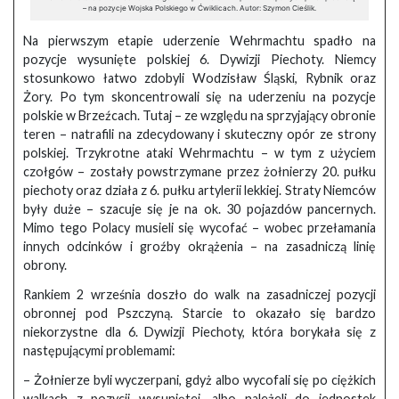
– na pozycje Wojska Polskiego w Ćwiklicach. Autor: Szymon Cieślik.
Na pierwszym etapie uderzenie Wehrmachtu spadło na
pozycje wysunięte polskiej 6. Dywizji Piechoty. Niemcy
stosunkowo łatwo zdobyli Wodzisław Śląski, Rybnik oraz
Żory. Po tym skoncentrowali się na uderzeniu na pozycje
polskie w Brzeźcach. Tutaj – ze względu na sprzyjający obronie
teren – natrafili na zdecydowany i skuteczny opór ze strony
polskiej. Trzykrotne ataki Wehrmachtu – w tym z użyciem
czołgów – zostały powstrzymane przez żołnierzy 20. pułku
piechoty oraz działa z 6. pułku artylerii lekkiej. Straty Niemców
były duże – szacuje się je na ok. 30 pojazdów pancernych.
Mimo tego Polacy musieli się wycofać – wobec przełamania
innych odcinków i groźby okrążenia – na zasadniczą linię
obrony.
Rankiem 2 września doszło do walk na zasadniczej pozycji
obronnej pod Pszczyną. Starcie to okazało się bardzo
niekorzystne dla 6. Dywizji Piechoty, która borykała się z
następującymi problemami:
– Żołnierze byli wyczerpani, gdyż albo wycofali się po ciężkich
walkach z pozycji wysuniętej, albo należeli do jednostek