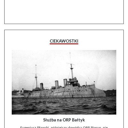
CIEKAWOSTKI
Służba na ORP Bałtyk
Eugeniusz Pławski, późniejszy dowódca ORP Piorun, nie