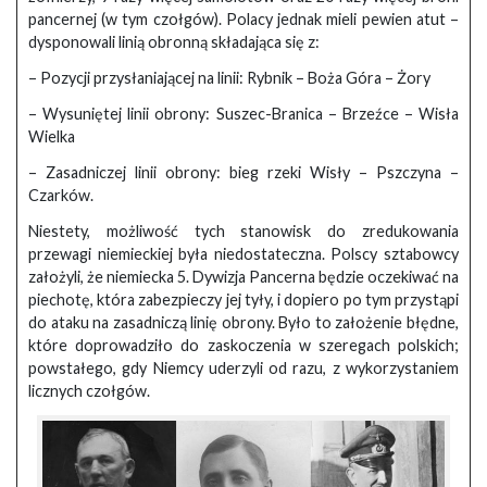
pancernej (w tym czołgów). Polacy jednak mieli pewien atut –
dysponowali linią obronną składająca się z:
– Pozycji przysłaniającej na linii: Rybnik – Boża Góra – Żory
– Wysuniętej linii obrony: Suszec-Branica – Brzeźce – Wisła
Wielka
– Zasadniczej linii obrony: bieg rzeki Wisły – Pszczyna –
Czarków.
Niestety, możliwość tych stanowisk do zredukowania
przewagi niemieckiej była niedostateczna. Polscy sztabowcy
założyli, że niemiecka 5. Dywizja Pancerna będzie oczekiwać na
piechotę, która zabezpieczy jej tyły, i dopiero po tym przystąpi
do ataku na zasadniczą linię obrony. Było to założenie błędne,
które doprowadziło do zaskoczenia w szeregach polskich;
powstałego, gdy Niemcy uderzyli od razu, z wykorzystaniem
licznych czołgów.