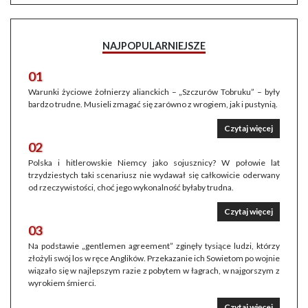
NAJPOPULARNIEJSZE
01
Warunki życiowe żołnierzy alianckich – „Szczurów Tobruku” – były
bardzo trudne. Musieli zmagać się zarówno z wrogiem, jak i pustynią.
Czytaj więcej
02
Polska i hitlerowskie Niemcy jako sojusznicy? W połowie lat
trzydziestych taki scenariusz nie wydawał się całkowicie oderwany
od rzeczywistości, choć jego wykonalność byłaby trudna.
Czytaj więcej
03
Na podstawie „gentlemen agreement” zginęły tysiące ludzi, którzy
złożyli swój los w ręce Anglików. Przekazanie ich Sowietom po wojnie
wiązało się w najlepszym razie z pobytem w łagrach, w najgorszym z
wyrokiem śmierci.
Czytaj więcej