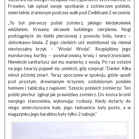
Frowien, tak opisał swoje spotkanie z żołnierzem polskim,
śmiertelnie zranionym podczas walk pod Ćwiklicami 2 września:
„To był pierwszy polski żołnierz, jakiego kiedykolwiek
widziałem. Krwawy skrawek ludzkiego cierpienia. Nogi
podciągnięte do klatki piersiowej z powodu bólu, twarz –
zielonkawo-blada. Z jego cienkich ust wydobywał się niemal
niesłyszalny krzyk – ‘Woda! Woda!’. Rozpięliśmy jego
mundurową kurtkę – posmarowaną krwią i wnętrznościami.
Niemiecki sanitariusz dał mu manierkę z wodą. Po raz ostatni
na jego twarzy pojawił się uśmiech, gdy szepnął: ‘Danke’. Kilka
minut później zmarł. Teraz spoczywa w spokoju, gdzie upadł
pod prostym, drewnianym krzyżem, ozdobionym polskim
hełmem i tabliczką z napisem: ‘Sześciu polskich żołnierzy’. Ten
polski piechur zginął jak prawdziwy żołnierz. Do końca bronił
swojego stanowiska, wykonując rozkazy. Kiedy dotarły do
niego śmiercionośne kule, jego ładownice były puste, a w
magazynku jego karabinu były tylko 2 naboje.”