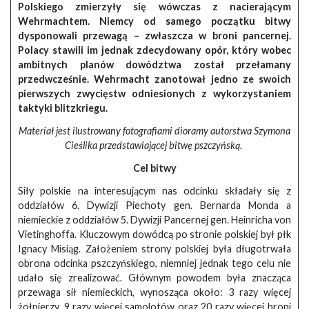
Polskiego zmierzyły się wówczas z nacierającym
Wehrmachtem. Niemcy od samego początku bitwy
dysponowali przewagą – zwłaszcza w broni pancernej.
Polacy stawili im jednak zdecydowany opór, który wobec
ambitnych planów dowództwa został przełamany
przedwcześnie. Wehrmacht zanotował jedno ze swoich
pierwszych zwycięstw odniesionych z wykorzystaniem
taktyki blitzkriegu.
Materiał jest ilustrowany fotografiami dioramy autorstwa Szymona
Cieślika przedstawiającej bitwę pszczyńską.
Cel bitwy
Siły polskie na interesującym nas odcinku składały się z
oddziałów 6. Dywizji Piechoty gen. Bernarda Monda a
niemieckie z oddziałów 5. Dywizji Pancernej gen. Heinricha von
Vietinghoffa. Kluczowym dowódcą po stronie polskiej był płk
Ignacy Misiąg. Założeniem strony polskiej była długotrwała
obrona odcinka pszczyńskiego, niemniej jednak tego celu nie
udało się zrealizować. Głównym powodem była znacząca
przewaga sił niemieckich, wynosząca około: 3 razy więcej
żołnierzy, 9 razy więcej samolotów oraz 20 razy więcej broni