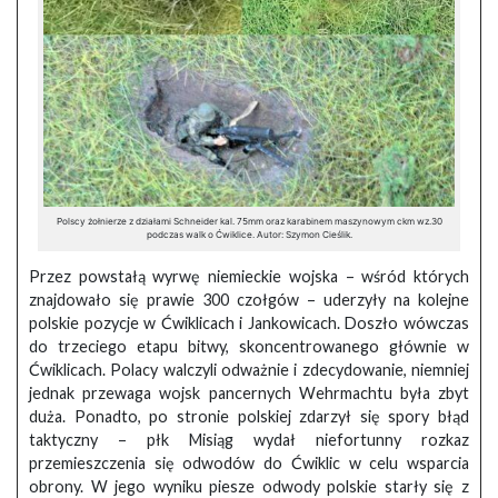
Polscy żołnierze z działami Schneider kal. 75mm oraz karabinem maszynowym ckm wz.30
podczas walk o Ćwiklice. Autor: Szymon Cieślik.
Przez powstałą wyrwę niemieckie wojska – wśród których
znajdowało się prawie 300 czołgów – uderzyły na kolejne
polskie pozycje w Ćwiklicach i Jankowicach. Doszło wówczas
do trzeciego etapu bitwy, skoncentrowanego głównie w
Ćwiklicach. Polacy walczyli odważnie i zdecydowanie, niemniej
jednak przewaga wojsk pancernych Wehrmachtu była zbyt
duża. Ponadto, po stronie polskiej zdarzył się spory błąd
taktyczny – płk Misiąg wydał niefortunny rozkaz
przemieszczenia się odwodów do Ćwiklic w celu wsparcia
obrony. W jego wyniku piesze odwody polskie starły się z