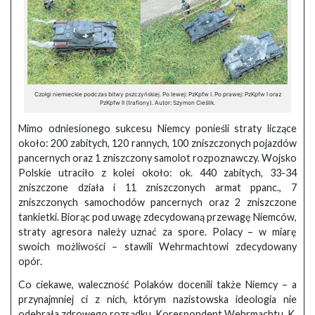
Czołgi niemieckie podczas bitwy pszczyńskiej. Po lewej: PzKpfw I. Po prawej: PzKpfw I oraz
PzKpfw II (trafiony). Autor: Szymon Cieślik.
Mimo odniesionego sukcesu Niemcy ponieśli straty liczące
około: 200 zabitych, 120 rannych, 100 zniszczonych pojazdów
pancernych oraz 1 zniszczony samolot rozpoznawczy. Wojsko
Polskie utraciło z kolei około: ok. 440 zabitych, 33-34
zniszczone działa i 11 zniszczonych armat ppanc., 7
zniszczonych samochodów pancernych oraz 2 zniszczone
tankietki. Biorąc pod uwagę zdecydowaną przewagę Niemców,
straty agresora należy uznać za spore. Polacy – w miarę
swoich możliwości – stawili Wehrmachtowi zdecydowany
opór.
Co ciekawe, waleczność Polaków docenili także Niemcy – a
przynajmniej ci z nich, którym nazistowska ideologia nie
odebrała zdrowego rozsądku. Korespondent Wehrmachtu, K.