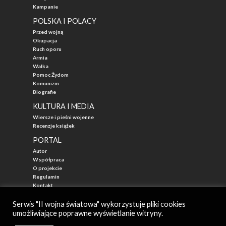
Kampanie
POLSKA I POLACY
Przed wojną
Okupacja
Ruch oporu
Armia
Walka
Pomoc Żydom
Komunizm
Biografie
KULTURA I MEDIA
Wiersze i pieśni wojenne
Recenzje książek
PORTAL
Autor
Współpraca
O projekcie
Regulamin
Kontakt
"Przed Waszą Erą"
Serwis "II wojna światowa" wykorzystuje pliki cookies
umożliwiające poprawne wyświetlanie witryny.
© 2026
II WOJNA ŚWIATOWA - najlepszy portal poświęcony historii