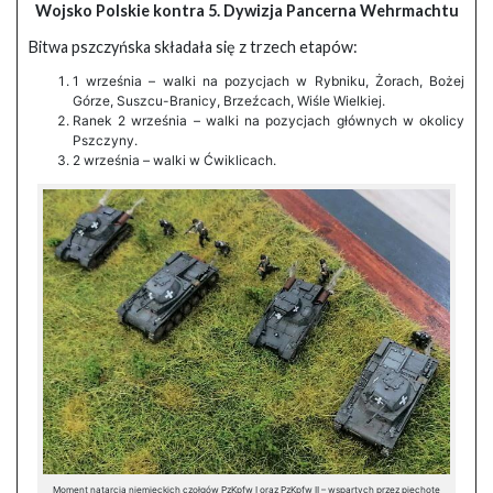
Wojsko Polskie kontra 5. Dywizja Pancerna Wehrmachtu
Bitwa pszczyńska składała się z trzech etapów:
1 września – walki na pozycjach w Rybniku, Żorach, Bożej
Górze, Suszcu-Branicy, Brzeźcach, Wiśle Wielkiej.
Ranek 2 września – walki na pozycjach głównych w okolicy
Pszczyny.
2 września – walki w Ćwiklicach.
Moment natarcia niemieckich czołgów PzKpfw I oraz PzKpfw II – wspartych przez piechotę