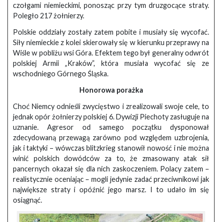
czołgami niemieckimi, ponosząc przy tym druzgocące straty.
Poległo 217 żołnierzy.
Polskie oddziały zostały zatem pobite i musiały się wycofać.
Siły niemieckie z kolei skierowały się w kierunku przeprawy na
Wiśle w pobliżu wsi Góra. Efektem tego był generalny odwrót
polskiej Armii „Kraków”, która musiała wycofać się ze
wschodniego Górnego Śląska.
Honorowa porażka
Choć Niemcy odnieśli zwycięstwo i zrealizowali swoje cele, to
jednak opór żołnierzy polskiej 6. Dywizji Piechoty zasługuje na
uznanie. Agresor od samego początku dysponował
zdecydowaną przewagą zarówno pod względem uzbrojenia,
jak i taktyki – wówczas blitzkrieg stanowił nowość i nie można
winić polskich dowódców za to, że zmasowany atak sił
pancernych okazał się dla nich zaskoczeniem. Polacy zatem –
realistycznie oceniając – mogli jedynie zadać przeciwnikowi jak
największe straty i opóźnić jego marsz. I to udało im się
osiągnąć.