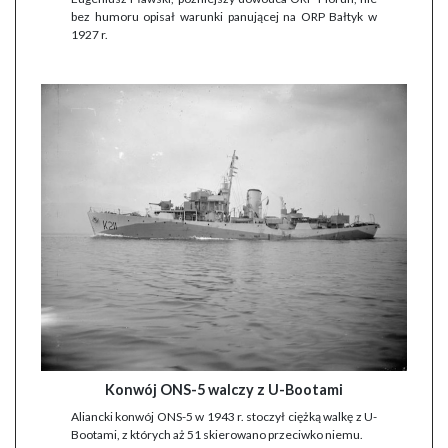
bez humoru opisał warunki panującej na ORP Bałtyk w
1927 r.
Konwój ONS-5 walczy z U-Bootami
Aliancki konwój ONS-5 w 1943 r. stoczył ciężką walkę z U-
Bootami, z których aż 51 skierowano przeciwko niemu.