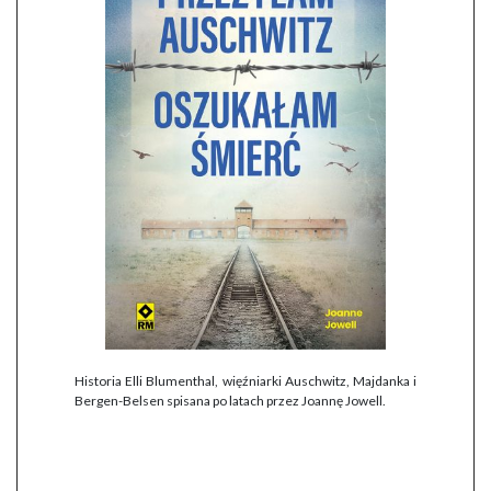
Historia Elli Blumenthal, więźniarki Auschwitz, Majdanka i
Bergen-Belsen spisana po latach przez Joannę Jowell.