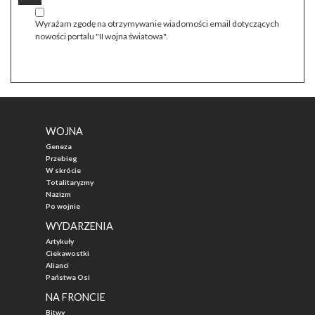
Wyrażam zgodę na otrzymywanie wiadomości email dotyczących
nowości portalu "II wojna światowa".
WOJNA
Geneza
Przebieg
W skrócie
Totalitaryzmy
Nazizm
Po wojnie
WYDARZENIA
Artykuły
Ciekawostki
Alianci
Państwa Osi
NA FRONCIE
Bitwy