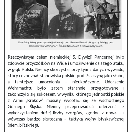
Dowódcy bitwy pszczyńskiej (od lewej): gen. Bernard Mond, płk Ignacy Misiąg, gen.
Heinrich von Vietinghoff. Źródło: Narodowe Archiwum Cyfrowe.
Rzeczywistym celem niemieckiej 5. Dywizji Pancernej było
zdobycie przyczółków na Wiśle i umożliwienie dalszego ataku,
w głąb Polski. Niemcy skorzystali przy tym z danych wywiadu,
który rozpoznał stanowiska polskie pod Pszczyną jako słabe,
a tamtejsze umocnienia – nieukończone. Uderzenie
Wehrmachtu było zatem starannie przygotowane i
zakończyło się sukcesem, w wyniku którego jednostki polskie
z Armii „Kraków” musiały wycofać się ze wschodniego
Górnego Śląska. Niemcy przeprowadzali uderzenia z
wykorzystaniem dużej liczby czołgów, zgodne z nową – i
wówczas bardzo skuteczną – taktyką wojny błyskawicznej
(niem. blitzkrieg).