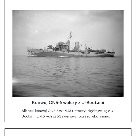
Konwój ONS-5 walczy z U-Bootami
Aliancki konwój ONS-5 w 1943 r. stoczył ciężką walkę z U-
Bootami, z których aż 51 skierowano przeciwko niemu.