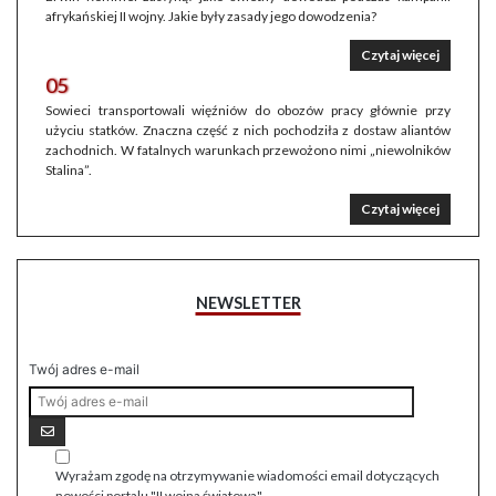
afrykańskiej II wojny. Jakie były zasady jego dowodzenia?
Czytaj więcej
05
Sowieci transportowali więźniów do obozów pracy głównie przy
użyciu statków. Znaczna część z nich pochodziła z dostaw aliantów
zachodnich. W fatalnych warunkach przewożono nimi „niewolników
Stalina”.
Czytaj więcej
NEWSLETTER
Twój adres e-mail
Wyrażam zgodę na otrzymywanie wiadomości email dotyczących
nowości portalu "II wojna światowa".