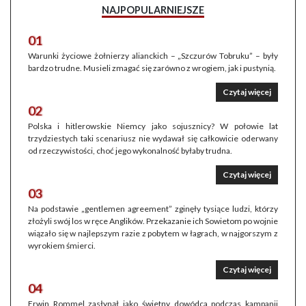
NAJPOPULARNIEJSZE
01
Warunki życiowe żołnierzy alianckich – „Szczurów Tobruku” – były
bardzo trudne. Musieli zmagać się zarówno z wrogiem, jak i pustynią.
Czytaj więcej
02
Polska i hitlerowskie Niemcy jako sojusznicy? W połowie lat
trzydziestych taki scenariusz nie wydawał się całkowicie oderwany
od rzeczywistości, choć jego wykonalność byłaby trudna.
Czytaj więcej
03
Na podstawie „gentlemen agreement” zginęły tysiące ludzi, którzy
złożyli swój los w ręce Anglików. Przekazanie ich Sowietom po wojnie
wiązało się w najlepszym razie z pobytem w łagrach, w najgorszym z
wyrokiem śmierci.
Czytaj więcej
04
Erwin Rommel zasłynął jako świetny dowódca podczas kampanii