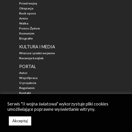
Przed wojną
Okupacja
Ruch oporu
Armia
Walka
Pomoc Żydom
Komunizm
Biografie
KULTURA I MEDIA
Wiersze i pieśni wojenne
Recenzje książek
PORTAL
Autor
Współpraca
O projekcie
Regulamin
Kontakt
"Przed Waszą Erą"
Serwis "II wojna światowa" wykorzystuje pliki cookies
umożliwiające poprawne wyświetlanie witryny.
© 2026
II WOJNA ŚWIATOWA - najlepszy portal poświęcony historii
Autor: Mateusz Łabuz
Akceptuj
Zarząd: Katarzyna Mika-Łabuz
Created by StudioNCTI