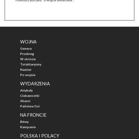
WOJNA
Geneza
Przebieg
W skrócie
Totalitaryzmy
Nazizm
Po wojnie
WYDARZENIA
Artykuły
Ciekawostki
Alianci
Państwa Osi
NA FRONCIE
Bitwy
Kampanie
POLSKA I POLACY