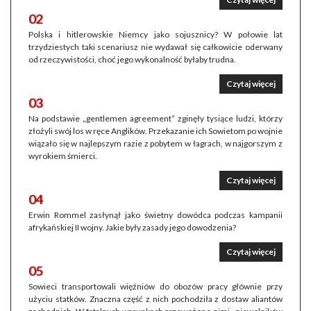
02
Polska i hitlerowskie Niemcy jako sojusznicy? W połowie lat
trzydziestych taki scenariusz nie wydawał się całkowicie oderwany
od rzeczywistości, choć jego wykonalność byłaby trudna.
Czytaj więcej
03
Na podstawie „gentlemen agreement” zginęły tysiące ludzi, którzy
złożyli swój los w ręce Anglików. Przekazanie ich Sowietom po wojnie
wiązało się w najlepszym razie z pobytem w łagrach, w najgorszym z
wyrokiem śmierci.
Czytaj więcej
04
Erwin Rommel zasłynął jako świetny dowódca podczas kampanii
afrykańskiej II wojny. Jakie były zasady jego dowodzenia?
Czytaj więcej
05
Sowieci transportowali więźniów do obozów pracy głównie przy
użyciu statków. Znaczna część z nich pochodziła z dostaw aliantów