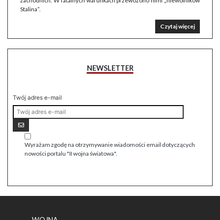
zachodnich. W fatalnych warunkach przewożono nimi „niewolników
Stalina”.
Czytaj więcej
NEWSLETTER
Twój adres e-mail
Wyrażam zgodę na otrzymywanie wiadomości email dotyczących
nowości portalu "II wojna światowa".
WOJNA