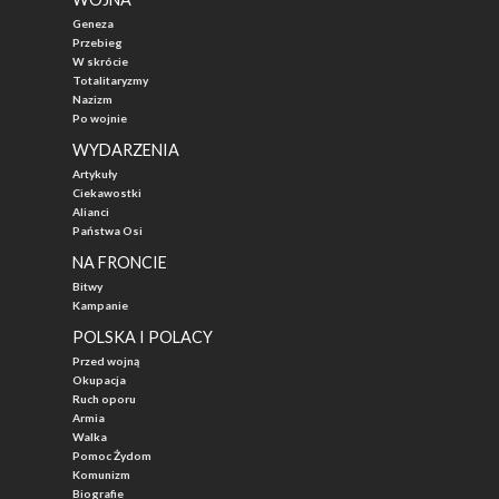
Geneza
Przebieg
W skrócie
Totalitaryzmy
Nazizm
Po wojnie
WYDARZENIA
Artykuły
Ciekawostki
Alianci
Państwa Osi
NA FRONCIE
Bitwy
Kampanie
POLSKA I POLACY
Przed wojną
Okupacja
Ruch oporu
Armia
Walka
Pomoc Żydom
Komunizm
Biografie