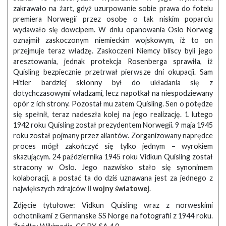
zakrawało na żart, gdyż uzurpowanie sobie prawa do fotelu
premiera Norwegii przez osobę o tak niskim poparciu
wydawało się dowcipem. W dniu opanowania Oslo Norweg
oznajmił zaskoczonym niemieckim wojskowym, iż to on
przejmuje teraz władzę. Zaskoczeni Niemcy bliscy byli jego
aresztowania, jednak protekcja Rosenberga sprawiła, iż
Quisling bezpiecznie przetrwał pierwsze dni okupacji. Sam
Hitler bardziej skłonny był do układania się z
dotychczasowymi władzami, lecz napotkał na niespodziewany
opór z ich strony. Pozostał mu zatem Quisling. Sen o potędze
się spełnił, teraz nadeszła kolej na jego realizację. 1 lutego
1942 roku Quisling został prezydentem Norwegii. 9 maja 1945
roku został pojmany przez aliantów. Zorganizowany naprędce
proces mógł zakończyć się tylko jednym – wyrokiem
skazującym. 24 października 1945 roku Vidkun Quisling został
stracony w Oslo. Jego nazwisko stało się synonimem
kolaboracji, a postać ta do dziś uznawana jest za jednego z
największych zdrajców
II wojny światowej
.
Zdjęcie tytułowe: Vidkun Quisling wraz z norweskimi
ochotnikami z Germanske SS Norge na fotografii z 1944 roku.