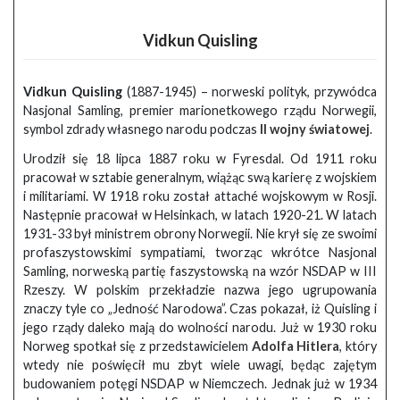
Vidkun Quisling
Vidkun Quisling
(1887-1945) – norweski polityk, przywódca
Nasjonal Samling, premier marionetkowego rządu Norwegii,
symbol zdrady własnego narodu podczas
II wojny światowej
.
Urodził się 18 lipca 1887 roku w Fyresdal. Od 1911 roku
pracował w sztabie generalnym, wiążąc swą karierę z wojskiem
i militariami. W 1918 roku został attaché wojskowym w Rosji.
Następnie pracował w Helsinkach, w latach 1920-21. W latach
1931-33 był ministrem obrony Norwegii. Nie krył się ze swoimi
profaszystowskimi sympatiami, tworząc wkrótce Nasjonal
Samling, norweską partię faszystowską na wzór NSDAP w III
Rzeszy. W polskim przekładzie nazwa jego ugrupowania
znaczy tyle co „Jedność Narodowa”. Czas pokazał, iż Quisling i
jego rządy daleko mają do wolności narodu. Już w 1930 roku
Norweg spotkał się z przedstawicielem
Adolfa Hitlera
, który
wtedy nie poświęcił mu zbyt wiele uwagi, będąc zajętym
budowaniem potęgi NSDAP w Niemczech. Jednak już w 1934