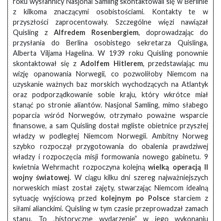
roku wysłannicy Nasjonal Samling skontaktowali się w Berlinie
z kilkoma znaczącymi osobistościami. Kontakty te w
przyszłości zaprocentowały. Szczególne więzi nawiązał
Quisling z
Alfredem Rosenbergiem
, doprowadzając do
przysłania do Berlina osobistego sekretarza Quislinga,
Alberta Viljama Hagelina. W 1939 roku Quisling ponownie
skontaktował się z
Adolfem Hitlerem
, przedstawiając mu
wizję opanowania Norwegii, co pozwoliłoby Niemcom na
uzyskanie ważnych baz morskich wychodzących na Atlantyk
oraz podporządkowanie sobie kraju, który wkrótce miał
stanąć po stronie aliantów. Nasjonal Samling, mimo słabego
poparcia wśród Norwegów, otrzymało poważne wsparcie
finansowe, a sam Quisling dostał mgliste obietnice przyszłej
władzy w podległej Niemcom Norwegii. Ambitny Norweg
szybko rozpoczął przygotowania do obalenia prawdziwej
władzy i rozpoczęcia misji formowania nowego gabinetu. 9
kwietnia Wehrmacht rozpoczyna kolejną
wielką operacją
II
wojny światowej
. W ciągu kilku dni szereg najważniejszych
norweskich miast został zajęty, stwarzając Niemcom idealną
sytuację wyjściową przed
kolejnym po Polsce
starciem z
siłami alianckimi. Quisling w tym czasie przeprowadzał zamach
stanu. To „historyczne wydarzenie” w jego wykonaniu