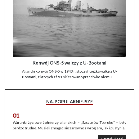
Konwój ONS-5 walczy z U-Bootami
Aliancki konwój ONS-5 w 1943 r. stoczył ciężką walkę z U-
Bootami, z których aż 51 skierowano przeciwko niemu.
NAJPOPULARNIEJSZE
01
Warunki życiowe żołnierzy alianckich – „Szczurów Tobruku” – były
bardzo trudne. Musieli zmagać się zarówno z wrogiem, jak i pustynią.
Czytaj więcej