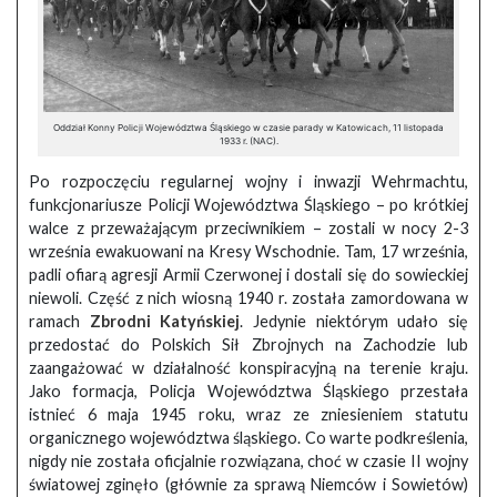
Oddział Konny Policji Województwa Śląskiego w czasie parady w Katowicach, 11 listopada
1933 r. (NAC).
Po rozpoczęciu regularnej wojny i inwazji Wehrmachtu,
funkcjonariusze Policji Województwa Śląskiego – po krótkiej
walce z przeważającym przeciwnikiem – zostali w nocy 2-3
września ewakuowani na Kresy Wschodnie. Tam, 17 września,
padli ofiarą agresji Armii Czerwonej i dostali się do sowieckiej
niewoli. Część z nich wiosną 1940 r. została zamordowana w
ramach
Zbrodni Katyńskiej
. Jedynie niektórym udało się
przedostać do Polskich Sił Zbrojnych na Zachodzie lub
zaangażować w działalność konspiracyjną na terenie kraju.
Jako formacja, Policja Województwa Śląskiego przestała
istnieć 6 maja 1945 roku, wraz ze zniesieniem statutu
organicznego województwa śląskiego. Co warte podkreślenia,
nigdy nie została oficjalnie rozwiązana, choć w czasie II wojny
światowej zginęło (głównie za sprawą Niemców i Sowietów)