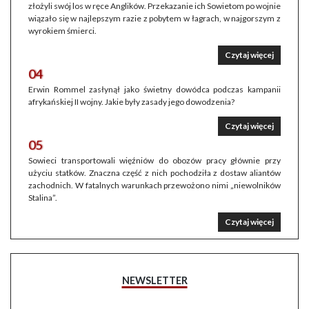
złożyli swój los w ręce Anglików. Przekazanie ich Sowietom po wojnie
wiązało się w najlepszym razie z pobytem w łagrach, w najgorszym z
wyrokiem śmierci.
Czytaj więcej
04
Erwin Rommel zasłynął jako świetny dowódca podczas kampanii
afrykańskiej II wojny. Jakie były zasady jego dowodzenia?
Czytaj więcej
05
Sowieci transportowali więźniów do obozów pracy głównie przy
użyciu statków. Znaczna część z nich pochodziła z dostaw aliantów
zachodnich. W fatalnych warunkach przewożono nimi „niewolników
Stalina”.
Czytaj więcej
NEWSLETTER