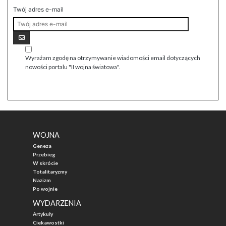
Twój adres e-mail
Wyrażam zgodę na otrzymywanie wiadomości email dotyczących
nowości portalu "II wojna światowa".
WOJNA
Geneza
Przebieg
W skrócie
Totalitaryzmy
Nazizm
Po wojnie
WYDARZENIA
Artykuły
Ciekawostki