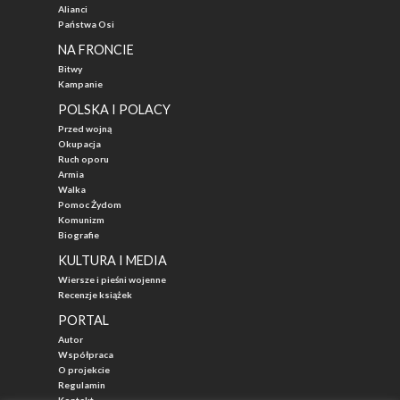
Alianci
Państwa Osi
NA FRONCIE
Bitwy
Kampanie
POLSKA I POLACY
Przed wojną
Okupacja
Ruch oporu
Armia
Walka
Pomoc Żydom
Komunizm
Biografie
KULTURA I MEDIA
Wiersze i pieśni wojenne
Recenzje książek
PORTAL
Autor
Współpraca
O projekcie
Regulamin
Kontakt