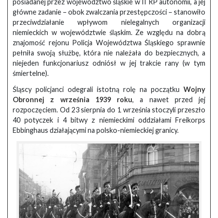
posiadanej przez województwo śląskie w II RP autonomii, a jej
główne zadanie – obok zwalczania przestępczości – stanowiło
przeciwdziałanie wpływom nielegalnych organizacji
niemieckich w województwie śląskim. Ze względu na dobrą
znajomość rejonu Policja Województwa Śląskiego sprawnie
pełniła swoją służbę, która nie należała do bezpiecznych, a
niejeden funkcjonariusz odniósł w jej trakcie rany (w tym
śmiertelne).
Śląscy policjanci odegrali istotną rolę na początku
Wojny
Obronnej z września 1939 roku
, a nawet przed jej
rozpoczęciem. Od 23 sierpnia do 1 września stoczyli przeszło
40 potyczek i 4 bitwy z niemieckimi oddziałami Freikorps
Ebbinghaus działającymi na polsko-niemieckiej granicy.