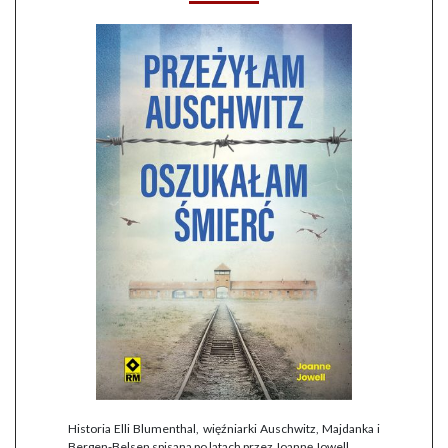
Historia Elli Blumenthal, więźniarki Auschwitz, Majdanka i
Bergen-Belsen spisana po latach przez Joannę Jowell.