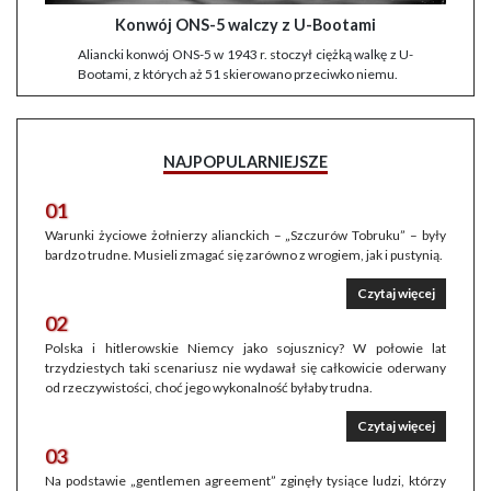
Konwój ONS-5 walczy z U-Bootami
Aliancki konwój ONS-5 w 1943 r. stoczył ciężką walkę z U-
Bootami, z których aż 51 skierowano przeciwko niemu.
NAJPOPULARNIEJSZE
01
Warunki życiowe żołnierzy alianckich – „Szczurów Tobruku” – były
bardzo trudne. Musieli zmagać się zarówno z wrogiem, jak i pustynią.
Czytaj więcej
02
Polska i hitlerowskie Niemcy jako sojusznicy? W połowie lat
trzydziestych taki scenariusz nie wydawał się całkowicie oderwany
od rzeczywistości, choć jego wykonalność byłaby trudna.
Czytaj więcej
03
Na podstawie „gentlemen agreement” zginęły tysiące ludzi, którzy