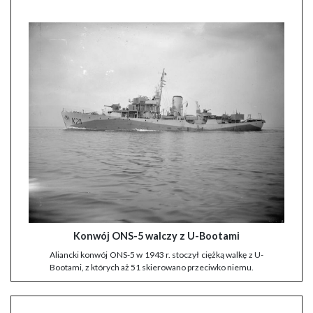
Konwój ONS-5 walczy z U-Bootami
Aliancki konwój ONS-5 w 1943 r. stoczył ciężką walkę z U-
Bootami, z których aż 51 skierowano przeciwko niemu.