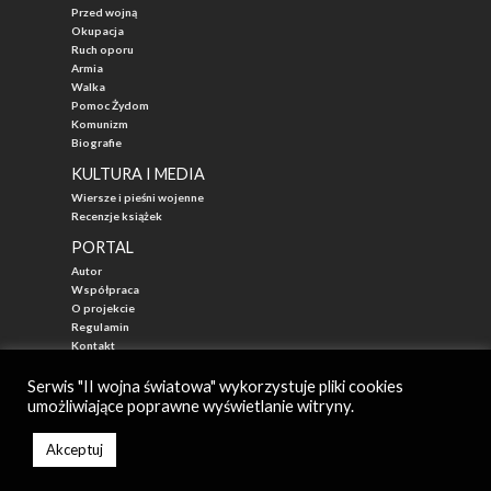
Przed wojną
Okupacja
Ruch oporu
Armia
Walka
Pomoc Żydom
Komunizm
Biografie
KULTURA I MEDIA
Wiersze i pieśni wojenne
Recenzje książek
PORTAL
Autor
Współpraca
O projekcie
Regulamin
Kontakt
"Przed Waszą Erą"
Serwis "II wojna światowa" wykorzystuje pliki cookies
umożliwiające poprawne wyświetlanie witryny.
© 2026
II WOJNA ŚWIATOWA - najlepszy portal poświęcony historii
Autor: Mateusz Łabuz
Akceptuj
Zarząd: Katarzyna Mika-Łabuz
Created by StudioNCTI