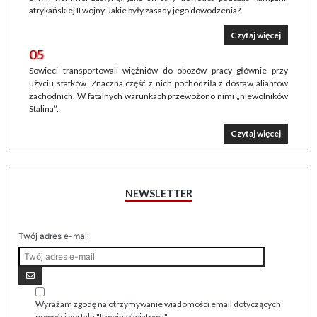
afrykańskiej II wojny. Jakie były zasady jego dowodzenia?
Czytaj więcej
05
Sowieci transportowali więźniów do obozów pracy głównie przy
użyciu statków. Znaczna część z nich pochodziła z dostaw aliantów
zachodnich. W fatalnych warunkach przewożono nimi „niewolników
Stalina”.
Czytaj więcej
NEWSLETTER
Twój adres e-mail
Wyrażam zgodę na otrzymywanie wiadomości email dotyczących
nowości portalu "II wojna światowa".