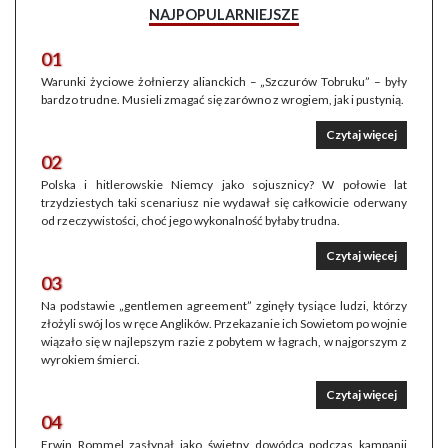
NAJPOPULARNIEJSZE
01
Warunki życiowe żołnierzy alianckich – „Szczurów Tobruku” – były
bardzo trudne. Musieli zmagać się zarówno z wrogiem, jak i pustynią.
Czytaj więcej
02
Polska i hitlerowskie Niemcy jako sojusznicy? W połowie lat
trzydziestych taki scenariusz nie wydawał się całkowicie oderwany
od rzeczywistości, choć jego wykonalność byłaby trudna.
Czytaj więcej
03
Na podstawie „gentlemen agreement” zginęły tysiące ludzi, którzy
złożyli swój los w ręce Anglików. Przekazanie ich Sowietom po wojnie
wiązało się w najlepszym razie z pobytem w łagrach, w najgorszym z
wyrokiem śmierci.
Czytaj więcej
04
Erwin Rommel zasłynął jako świetny dowódca podczas kampanii