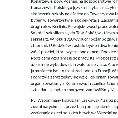
Konarzewie, pow. Poznań, na gospodarstwie rol
Konarzewie. Polskiego języka i czytania uczyłe
skończeniu szkoły należałem do Towarzystwa M
byłem w Towarzystwie jako sekretarz. Zaciągnię
drugi rok w Berlinie. Po wojskowości pracował
Sokoła i szkoliłem się do Tow. Sokół, w którym 
sekretarz. W roku 1910 wybuchł pożar po żniwac
zbiorami. U Rodziców zostało bydło i dwa konie,
wóz i pościel, którą wyrzucono oknem. Rodzice mó
Rodzicami wziąłem się do pracy. Ks. Proboszcz
aż żem się wybudował. Trwało to trzy lata. A t
ja musiałem iść i to front zachodni do Francji. 
skończyła zaraz żeśmy się wzięli do organizowan
organizowaliśmy z Konarzewa, Trzcielina, Chomen
sztandar – ja byłem chorążem, zamówiliśmy Mszę
PS: Wspomniany ksiądz Jan Laskowski* zaraz po
został natychmiast przez tajną policję niemie
wspieranie dzieci polskich bitych we Wrześni n