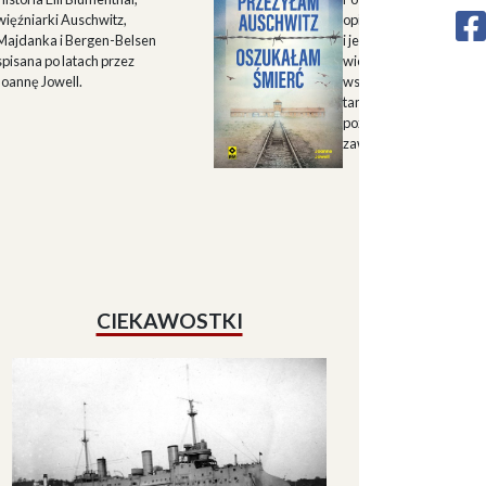
więźniarki Auschwitz,
opisu historii Górnego 
Majdanka i Bergen-Belsen
i jego mieszkańców w X
spisana po latach przez
wieku oraz zapisu
Joannę Jowell.
wspomnień mieszkańc
tamtych terenów, które
pozwalają lepiej zrozum
zawiłe koleje losu regio
CIEKAWOSTKI