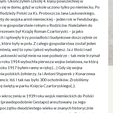
nym. Ukończyłem szkołę 4. klasy powszechnej w
m się w domu, gdyż w szkole uczono tylko po niemiecku. Po
łodzieży Polski za Ks. Proboszcza Jana Laskowskiego,
ty do wojska armii niemieckiej – jeden rok w Fendsburgu,
em w gospodarstwie rolnym u Rodziców. Należałem do
prezesem był Książę Roman Czartoryski. – ja jako
h i spłonęły trzy posiadłości budynkowe doszczętnie ze
 które były w polu. Z całego gospodarstwa został jeden
wią, weź to synu i jakoś wybudujesz. Ja z litości nad
 Laskowski wziął mnie na swe podwórze – tak mnie trzymał
u w roku 1914 wybuchła pierwsza wojna światowa, na którą
W roku 1917 byłem ranny w rękę.(…) Gdy się wojna
ia polskich żołnierzy. Ja i Antoni Styperek z Konarzewa
cic itd. I tak nas było 300 ochotników. Zrobiliśmy
 świętą w parku Księcia Czartoryskiego(..).
 wkroczeniu w 1939 roku wojsk niemieckich do Polski
cką (prawdopodobnie Gestapo) aresztowany za Jego
a początku dwudziestego wieku w znanych historycznie