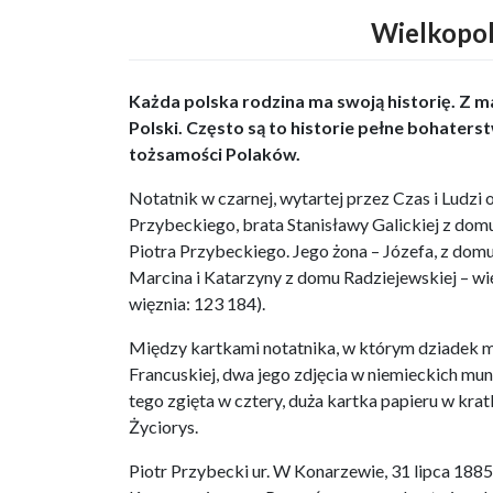
Wielkopol
Każda polska rodzina ma swoją historię. Z ma
Polski. Często są to historie pełne bohaterstwa
tożsamości Polaków.
Notatnik w czarnej, wytartej przez Czas i Ludzi
Przybeckiego, brata Stanisławy Galickiej z dom
Piotra Przybeckiego. Jego żona – Józefa, z domu
Marcina i Katarzyny z domu Radziejewskiej – w
więznia: 123 184).
Między kartkami notatnika, w którym dziadek m
Francuskiej, dwa jego zdjęcia w niemieckich m
tego zgięta w cztery, duża kartka papieru w kr
Życiorys.
Piotr Przybecki ur. W Konarzewie, 31 lipca 188