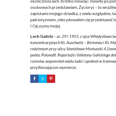
okolicznościach. Krótko mówiąc: mówiły po pols
osobowych przedstawiam. Życiorys – to wrażliw
zapiskami mojego dziadka, z wielu względów, t
patriotyzmem, zdecydowałem się przedstawić to 
I Ojczyzny mojej.
Lech Galicki
–
ur. 29 I 1955, z ojca Władysława (w
koncentracyjnych KL Auschwitz – Birkenau i KL Ma
rodzinnym przy ulicy Stanisława Moniuszki 4 (Jasne 
poeta. Polonofil. Reportaże i felietony Galickiego d
rozmów, wspomnień wielu ludzi i spotkań w tramwaju
przytłaczającym wymiarze.