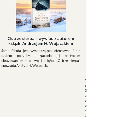
Ostrze sierpa – wywiad z autorem
książki Andrzejem H. Wojaczkiem
Sama fabuła jest wystarczająco intensywna i nie
czułem potrzeby ubogacania jej poetyckim
obrazowaniem – o swojej książce „Ostrze sierpa”
opowiada Andrzej H. Wojaczek.
Muszki
Muszkieterowie Du
stanowili elitarną je
(Milizia Volontaria p
pełniącą rolę gwardi
w latach 1923-1940.
uroczystościach fa
Palazzo Venezia w 
Duce. Muszkieterowi