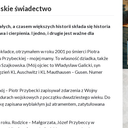
skie świadectwo
łych, a czasem większych historii składa się historia
 i cierpienia. I jedno, i drugie jest ważne dla
 okładce, otrzymałem w roku 2001 po śmierci Piotra
u Przybeckiej – mojej mamy. To własność dziadka, także
 Szajkowska. (Mój ojciec to Władysław Galicki, syn
ięzień KL Auschwitz i KL Mauthausen – Gusen. Numer
ój – Piotr Przybecki zapisywał zdarzenia z Wojny
undurach wojskowych z początku dwudziestego wieku. Do
atkę zapisana wyblakłym już atramentem, zatytułowana
5 roku. Rodzice – Małgorzata, Józef Przybeccy w