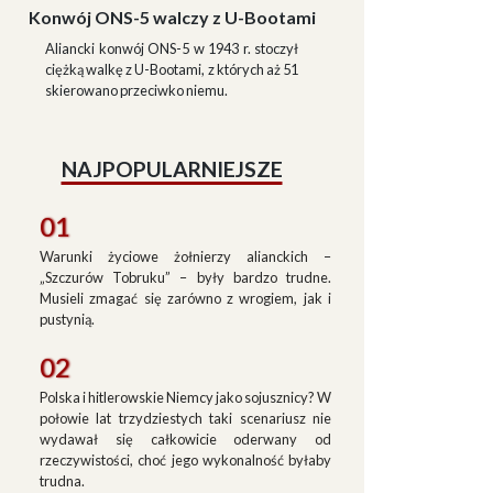
Konwój ONS-5 walczy z U-Bootami
Aliancki konwój ONS-5 w 1943 r. stoczył
ciężką walkę z U-Bootami, z których aż 51
skierowano przeciwko niemu.
NAJPOPULARNIEJSZE
01
Warunki życiowe żołnierzy alianckich –
„Szczurów Tobruku” – były bardzo trudne.
Musieli zmagać się zarówno z wrogiem, jak i
pustynią.
02
Polska i hitlerowskie Niemcy jako sojusznicy? W
połowie lat trzydziestych taki scenariusz nie
wydawał się całkowicie oderwany od
rzeczywistości, choć jego wykonalność byłaby
trudna.