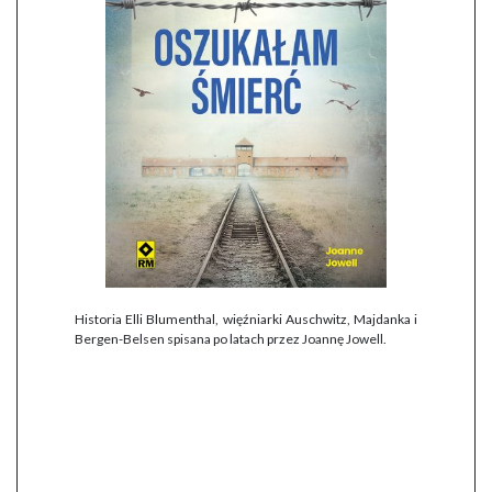
Historia Elli Blumenthal, więźniarki Auschwitz, Majdanka i
Bergen-Belsen spisana po latach przez Joannę Jowell.