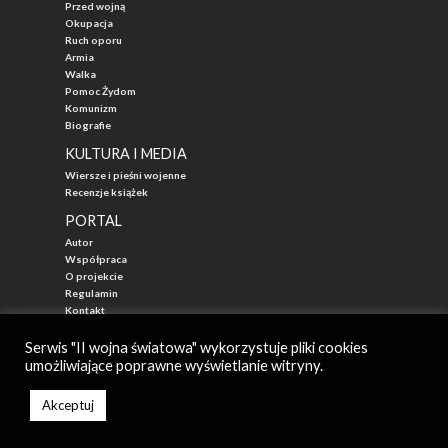
Przed wojną
Okupacja
Ruch oporu
Armia
Walka
Pomoc Żydom
Komunizm
Biografie
KULTURA I MEDIA
Wiersze i pieśni wojenne
Recenzje książek
PORTAL
Autor
Współpraca
O projekcie
Regulamin
Kontakt
"Przed Waszą Erą"
Serwis "II wojna światowa" wykorzystuje pliki cookies
umożliwiające poprawne wyświetlanie witryny.
© 2026
II WOJNA ŚWIATOWA - najlepszy portal poświęcony historii
Autor: Mateusz Łabuz
Akceptuj
Zarząd: Katarzyna Mika-Łabuz
Created by StudioNCTI