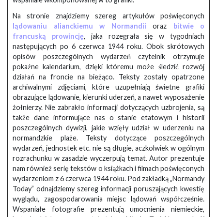
Na stronie znajdziemy szereg artykułów poświęconych
lądowaniu alianckiemu w Normandii
oraz
bitwie o
francuską prowincję
, jaka rozegrała się w tygodniach
następujących po 6 czerwca 1944 roku. Obok skrótowych
opisów poszczególnych wydarzeń czytelnik otrzymuje
pokaźne kalendarium, dzięki któremu może śledzić rozwój
działań na froncie na bieżąco. Teksty zostały opatrzone
archiwalnymi zdjęciami, które uzupełniają świetne grafiki
obrazujące lądowanie, kierunki uderzeń, a nawet wyposażenie
żołnierzy. Nie zabrakło informacji dotyczących uzbrojenia, są
także dane informujące nas o stanie etatowym i historii
poszczególnych dywizji, jakie wzięły udział w uderzeniu na
normandzkie plaże. Teksty dotyczące poszczególnych
wydarzeń, jednostek etc. nie są długie, aczkolwiek w ogólnym
rozrachunku w zasadzie wyczerpują temat. Autor prezentuje
nam również serię tekstów o książkach i filmach poświęconych
wydarzeniom z 6 czerwca 1944 roku. Pod zakładką „Normandy
Today” odnajdziemy szereg informacji poruszających kwestię
wyglądu, zagospodarowania miejsc lądowań współcześnie.
Wspaniałe fotografie prezentują umocnienia niemieckie,