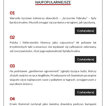
NAJPOPULARNIEJSZE
01
Warunki życiowe żołnierzy alianckich – „Szczurów Tobruku” – były
bardzo trudne. Musieli zmagać się zarówno z wrogiem, jak i pustynią.
Czytaj więcej
02
Polska i hitlerowskie Niemcy jako sojusznicy? W połowie lat
trzydziestych taki scenariusz nie wydawał się całkowicie oderwany
od rzeczywistości, choć jego wykonalność byłaby trudna.
Czytaj więcej
03
Na podstawie „gentlemen agreement” zginęły tysiące ludzi, którzy
złożyli swój los w ręce Anglików. Przekazanie ich Sowietom po wojnie
wiązało się w najlepszym razie z pobytem w łagrach, w najgorszym z
wyrokiem śmierci.
Czytaj więcej
04
Erwin Rommel zasłynął jako świetny dowódca podczas kampanii