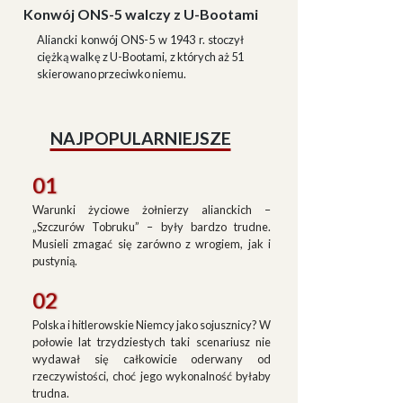
Konwój ONS-5 walczy z U-Bootami
Aliancki konwój ONS-5 w 1943 r. stoczył
ciężką walkę z U-Bootami, z których aż 51
skierowano przeciwko niemu.
NAJPOPULARNIEJSZE
01
Warunki życiowe żołnierzy alianckich –
„Szczurów Tobruku” – były bardzo trudne.
Musieli zmagać się zarówno z wrogiem, jak i
pustynią.
02
Polska i hitlerowskie Niemcy jako sojusznicy? W
połowie lat trzydziestych taki scenariusz nie
wydawał się całkowicie oderwany od
rzeczywistości, choć jego wykonalność byłaby
trudna.