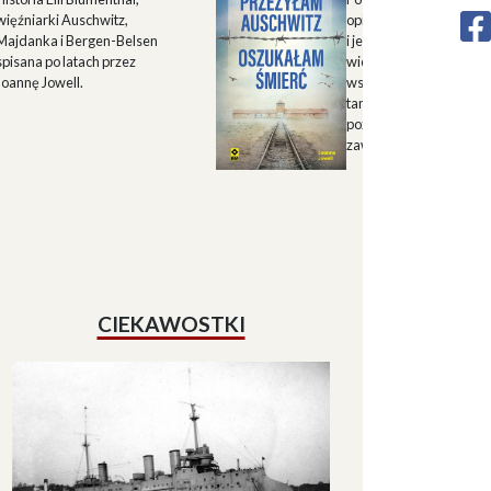
więźniarki Auschwitz,
opisu historii Górnego 
Majdanka i Bergen-Belsen
i jego mieszkańców w X
spisana po latach przez
wieku oraz zapisu
Joannę Jowell.
wspomnień mieszkańc
tamtych terenów, które
pozwalają lepiej zrozum
zawiłe koleje losu regio
CIEKAWOSTKI