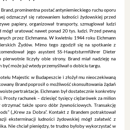
l Brand, prominentna postać antyniemieckiego ruchu oporu
wej odznaczył się ratowaniem ludności żydowskiej przed
szywe papiery, organizował transporty, szmuglował ludzi
nd mógł uratować nawet ponad 20 tys. ludzi. Przed pewną
dzanych przez Eichmanna. W kwietniu 1944 roku Eichmann
gierskich Żydów. Mimo tego zgodził się na spotkanie z
komendował jego asystent SS-Hauptsturmführer Dieter
 pierwotnie liczyły obie strony. Brand miał nadzieję na
 być może już wtedy przemyśliwał o dobiciu targu.
otelu Majestic w Budapeszcie i złożył mu nieoczekiwaną
kowany Brand poprosił o możliwość skonsultowania żądań
woiste pertraktacje. Eichmann był dostatecznie konkretny
. Prosty rachunek – dziesięć tysięcy ciężarówek za milion
by otrzymać także sporo dóbr żywnościowych. Transakcję
Goods” (,,Krew za Dobra”. Kontakt z Brandem potraktował
zji eksterminacji ludności żydowskiej mógł załatwić z
ka. Nie chciał pieniędzy, te trudno byłoby wykorzystać w