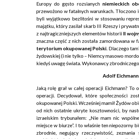
Europy do gęsto rozsianych
niemieckich o
przewożono w fatalnych warunkach. Tłoczono 
byli wyjątkowo bezlitośni w stosowaniu repres
majątku, który zasilał skarb III Rzeszy i prywa
z najtragiczniejszych elementów historii
II woj
znaczna część z nich została zamordowana w fa
terytorium okupowanej Polski
. Dlaczego tam
żydowskiej (i nie tylko – Niemcy masowo mordo
kiedyś uwagę świata. Wykonawcy zbrodniczego pl
Adolf Eichmann 
Jaką rolę grał w całej operacji Eichmann? To
operacji. Decydował, które społeczności zo
okupowanej Polski. Wcześniej mamił Żydów obi
od nich ostatnie ukryte kosztowności, by nas
izraelskim trybunałem: ,,Nie mam nic wspól
miejsce w biurze”. I to właśnie ten niepozorny 
zbrodnie, negujący rzeczywistość, zeznan