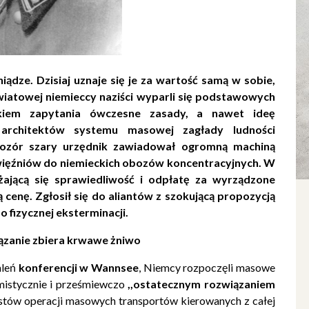
niądze. Dzisiaj uznaje się je za wartość samą w sobie,
światowej niemieccy naziści wyparli się podstawowych
akiem zapytania ówczesne zasady, a nawet ideę
architektów systemu masowej zagłady ludności
pozór szary urzędnik zawiadował ogromną machiną
więźniów do niemieckich obozów koncentracyjnych. W
iżającą się sprawiedliwość i odpłatę za wyrządzone
cenę. Zgłosił się do aliantów z szokującą propozycją
 fizycznej eksterminacji.
ązanie zbiera krwawe żniwo
aleń
konferencji w Wannsee
, Niemcy rozpoczęli masowe
mistycznie i prześmiewczo
,,ostatecznym rozwiązaniem
istów operacji masowych transportów kierowanych z całej