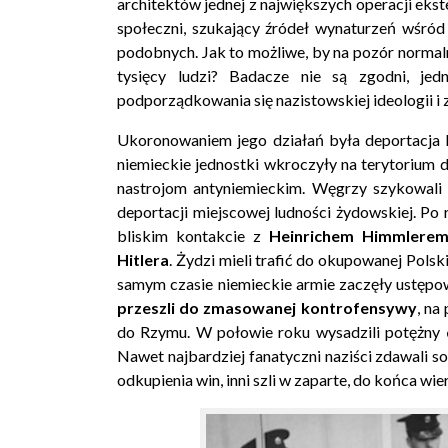
architektów jednej z największych operacji eks
społeczni, szukający źródeł wynaturzeń wśród
podobnych. Jak to możliwe, by na pozór normal
tysięcy ludzi? Badacze nie są zgodni, je
podporządkowania się nazistowskiej ideologii i
Ukoronowaniem jego działań była deportacja 
niemieckie jednostki wkroczyły na terytorium
nastrojom antyniemieckim. Węgrzy szykowali
deportacji miejscowej ludności żydowskiej. Po
bliskim kontakcie z
Heinrichem Himmlere
Hitlera
. Żydzi mieli trafić do okupowanej Pols
samym czasie niemieckie armie zaczęły ustępow
przeszli do zmasowanej kontrofensywy
, na
do Rzymu. W połowie roku wysadzili potężny
Nawet najbardziej fanatyczni naziści zdawali sob
odkupienia win, inni szli w zaparte, do końca w