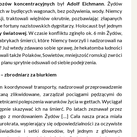
bozów koncentracyjnych
był
Adolf Eichmann
. Żydów
ich w bydlęcych wagonach, bez pożywienia, wody. Niemcy
ji, traktowali więźniów okrutnie, pozbawiając złapanych
tne fortuny nazistowskich dygnitarzy. Holocaust był jednym
ny światowej
. W czasie konfliktu zginęło ok. 6 mln Żydów,
brykach śmierci, które Niemcy tworzyli i nadzorowali na
? Już wtedy zdawano sobie sprawę, że hekatomba ludności
wali także Polaków, Sowietów, mniejszość romską) zwróci
anu sprytnie odsuwali od siebie podejrzenia.
– zbrodniarz za biurkiem
 on koordynował transporty, nadzorował przeprowadzenie
staną zlikwidowane, zarządzał pociągami pędzącymi do
etnicami polepszenia warunków życia w gettach. Wyciągał
tępnie skazywać ich na śmierć. Po latach zeznawał przez
nego z mordowaniem Żydów […] Cała nasza praca miała
biurokrata, wypierający się odpowiedzialności za oczywiste
ia świadków i setki dowodów, był jednym z głównych