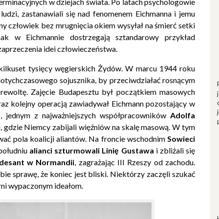
terminacyjnych w dziejach świata. Po latach psychologowie
 ludzi, zastanawiali się nad fenomenem Eichmanna i jemu
ny człowiek bez mrugnięcia okiem wysyłał na śmierć setki
dnak w Eichmannie dostrzegają sztandarowy przykład
 zaprzeczenia idei człowieczeństwa.
kilkuset tysięcy węgierskich Żydów. W marcu 1944 roku
 dotychczasowego sojusznika, by przeciwdziałać rosnącym
 rewoltę. Zajęcie Budapesztu był początkiem masowych
 raz kolejny operacją zawiadywał Eichmann pozostający w
m
, jednym z najważniejszych współpracowników
Adolfa
ki, gdzie Niemcy zabijali więźniów na skalę masową. W tym
ać pola koalicji aliantów. Na froncie wschodnim
Sowieci
 południu
alianci szturmowali Linię Gustawa
i zbliżali się
desant w Normandii
, zagrażając III Rzeszy od zachodu.
ie sprawę, że koniec jest bliski. Niektórzy zaczęli szukać
ierni wypaczonym ideałom.