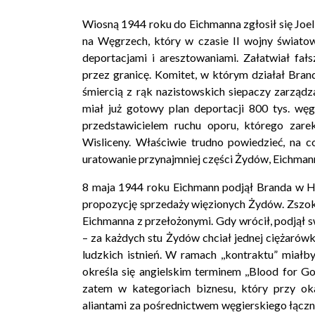
Wiosną 1944 roku do Eichmanna zgłosił się Joe
na Węgrzech, który w czasie II wojny świato
deportacjami i aresztowaniami. Załatwiał fał
przez granicę. Komitet, w którym działał Bra
śmiercią z rąk nazistowskich siepaczy zarzą
miał już gotowy plan deportacji 800 tys. wę
przedstawicielem ruchu oporu, którego zare
Wisliceny. Właściwie trudno powiedzieć, na co
uratowanie przynajmniej części Żydów, Eichmann
8 maja 1944 roku Eichmann podjął Branda w H
propozycję sprzedaży więzionych Żydów. Zszo
Eichmanna z przełożonymi. Gdy wrócił, podjął s
– za każdych stu Żydów chciał jednej ciężarówki
ludzkich istnień. W ramach ,,kontraktu” miał
określa się angielskim terminem ,,Blood for 
zatem w kategoriach biznesu, który przy oka
aliantami za pośrednictwem węgierskiego łączni