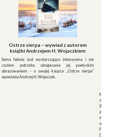
Ostrze sierpa – wywiad z autorem
książki Andrzejem H. Wojaczkiem
Sama fabuła jest wystarczająco intensywna i nie
czułem potrzeby ubogacania jej poetyckim
obrazowaniem – o swojej książce „Ostrze sierpa”
opowiada Andrzej H. Wojaczek.
Muszki
Muszkieterowie Du
stanowili elitarną je
(Milizia Volontaria p
pełniącą rolę gwardi
w latach 1923-1940.
uroczystościach fa
Palazzo Venezia w 
Duce. Muszkieterowi