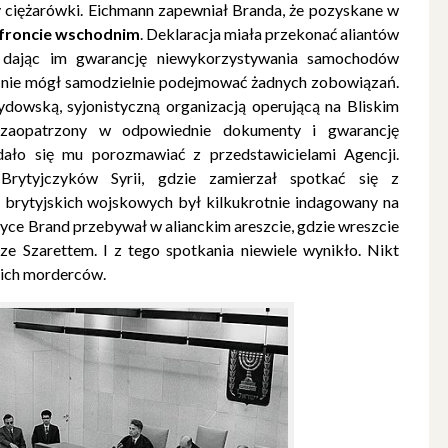
y ciężarówki. Eichmann zapewniał Branda, że pozyskane w
froncie wschodnim
. Deklaracja miała przekonać aliantów
 dając im gwarancję niewykorzystywania samochodów
d nie mógł samodzielnie podejmować żadnych zobowiązań.
dowską, syjonistyczną organizacją operującą na Bliskim
 zaopatrzony w odpowiednie dokumenty i gwarancję
udało się mu porozmawiać z przedstawicielami Agencji.
rytyjczyków Syrii, gdzie zamierzał spotkać się z
 brytyjskich wojskowych był kilkukrotnie indagowany na
yce Brand przebywał w alianckim areszcie, gdzie wreszcie
e Szarettem. I z tego spotkania niewiele wynikło. Nikt
kich morderców.