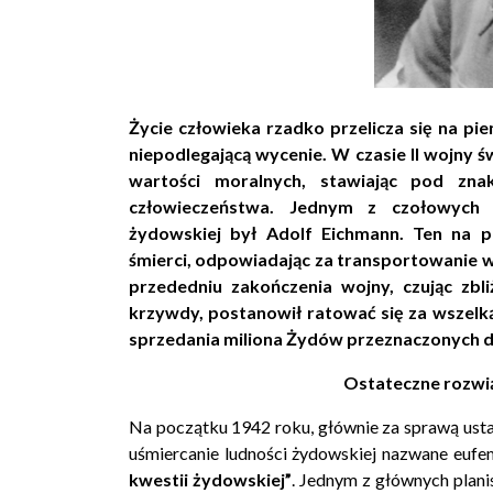
Życie człowieka rzadko przelicza się na pie
niepodlegającą wycenie. W czasie II wojny 
wartości moralnych, stawiając pod zn
człowieczeństwa. Jednym z czołowych 
żydowskiej był Adolf Eichmann. Ten na 
śmierci, odpowiadając za transportowanie 
przededniu zakończenia wojny, czując zbl
krzywdy, postanowił ratować się za wszelką 
sprzedania miliona Żydów przeznaczonych do
Ostateczne rozwi
Na początku 1942 roku, głównie za sprawą ust
uśmiercanie ludności żydowskiej nazwane eufe
kwestii żydowskiej”
. Jednym z głównych plan