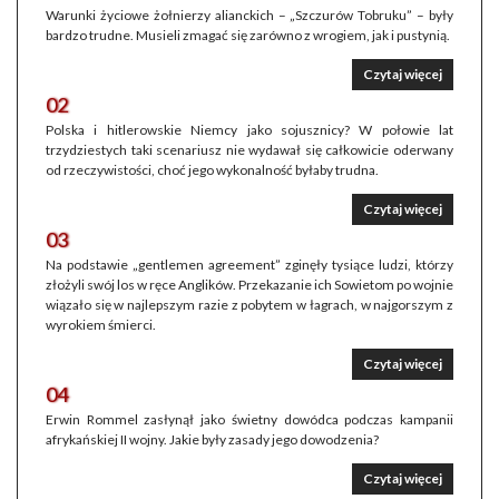
Warunki życiowe żołnierzy alianckich – „Szczurów Tobruku” – były
bardzo trudne. Musieli zmagać się zarówno z wrogiem, jak i pustynią.
Czytaj więcej
02
Polska i hitlerowskie Niemcy jako sojusznicy? W połowie lat
trzydziestych taki scenariusz nie wydawał się całkowicie oderwany
od rzeczywistości, choć jego wykonalność byłaby trudna.
Czytaj więcej
03
Na podstawie „gentlemen agreement” zginęły tysiące ludzi, którzy
złożyli swój los w ręce Anglików. Przekazanie ich Sowietom po wojnie
wiązało się w najlepszym razie z pobytem w łagrach, w najgorszym z
wyrokiem śmierci.
Czytaj więcej
04
Erwin Rommel zasłynął jako świetny dowódca podczas kampanii
afrykańskiej II wojny. Jakie były zasady jego dowodzenia?
Czytaj więcej