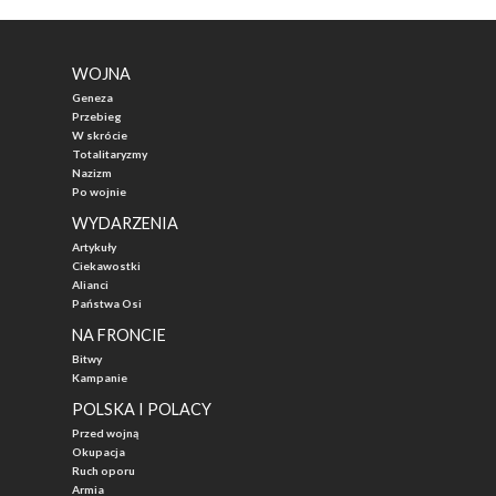
WOJNA
Geneza
Przebieg
W skrócie
Totalitaryzmy
Nazizm
Po wojnie
WYDARZENIA
Artykuły
Ciekawostki
Alianci
Państwa Osi
NA FRONCIE
Bitwy
Kampanie
POLSKA I POLACY
Przed wojną
Okupacja
Ruch oporu
Armia