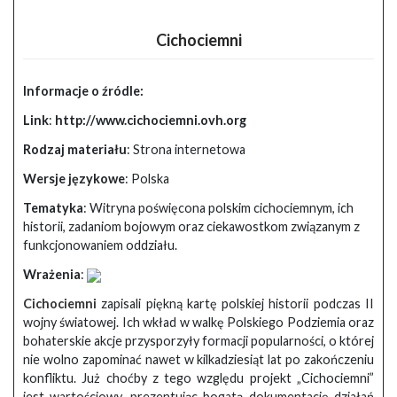
Cichociemni
Informacje o źródle:
Link
:
http://www.cichociemni.ovh.org
Rodzaj materiału
: Strona internetowa
Wersje językowe
: Polska
Tematyka
: Witryna poświęcona polskim cichociemnym, ich
historii, zadaniom bojowym oraz ciekawostkom związanym z
funkcjonowaniem oddziału.
Wrażenia
:
Cichociemni
zapisali piękną kartę polskiej historii podczas II
wojny światowej. Ich wkład w walkę Polskiego Podziemia oraz
bohaterskie akcje przysporzyły formacji popularności, o której
nie wolno zapominać nawet w kilkadziesiąt lat po zakończeniu
konfliktu. Już choćby z tego względu projekt „Cichociemni”
jest wartościowy, prezentując bogatą dokumentację działań