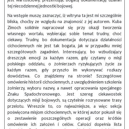
tej niecodziennej jednostki bojowej.
Na wstępie muszę zaznaczyć, iż witryna ta jest mi szczególnie
bliska, choćby ze względu na znajomość z jej autorem. Kuba
Zimoch solidnie napracował się przy okazji tworzenia
własnego wortalu, wybierając sobie temat trudny, choć
ciekawy. Trudny, bo dokumentacja dotycząca działalności
cichociemnych nie jest tak bogata, jak w przypadku mniej
szczegółowych zagadnień. Interesujący, bo wzbudzający
dreszczyk emocji za każdym razem, gdy czytamy o misji
polskiego oddziału, o żołnierzach ryzykujących życie za
każdym razem, gdy przyszło im wykonywać rozkazy
dowództwa. Co znajdziemy na stronie? Szczegółowe
omówienie historii cichociemnych, z uwzględnieniem szkolenia
żołnierzy, wyboru nazwy, a nawet opracowania specjalnego
Znaku Spadochronowego. Jest szereg ciekawostek
dotyczących misji bojowych, są czytelnie rozrysowane trasy
przelotu. Wreszcie to, co najważniejsze, a więc sekcja
poświęcona misjom cichociemnych, w której autor pokusił się
o zestawienie poszczególnych operacji oraz krótkie
omówienie ich założeń i celów. Całości dopełnia lista