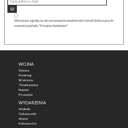
Wyrażam zgodę na otrzymywanie wiadomości email dotyczących
nowości portalu "II wojna światowa".
WOJNA
Geneza
Przebieg
W skrócie
Totalitaryzmy
Nazizm
Po wojnie
WYDARZENIA
Artykuły
Ciekawostki
Alianci
Państwa Osi