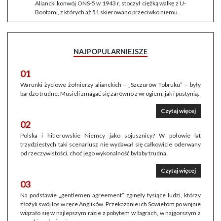
Aliancki konwój ONS-5 w 1943 r. stoczył ciężką walkę z U-
Bootami, z których aż 51 skierowano przeciwko niemu.
NAJPOPULARNIEJSZE
01
Warunki życiowe żołnierzy alianckich – „Szczurów Tobruku” – były
bardzo trudne. Musieli zmagać się zarówno z wrogiem, jak i pustynią.
Czytaj więcej
02
Polska i hitlerowskie Niemcy jako sojusznicy? W połowie lat
trzydziestych taki scenariusz nie wydawał się całkowicie oderwany
od rzeczywistości, choć jego wykonalność byłaby trudna.
Czytaj więcej
03
Na podstawie „gentlemen agreement” zginęły tysiące ludzi, którzy
złożyli swój los w ręce Anglików. Przekazanie ich Sowietom po wojnie
wiązało się w najlepszym razie z pobytem w łagrach, w najgorszym z