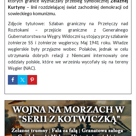
których granice wyznaczały przebieg symbolicznej
Żelaznej
Kurtyny
– linii rozdzielającej świat zachodniej demokracji od
sowieckiego komunizmu.
Zdjęcie tytułowe: Szlaban graniczny na Przełęczy nad
Roztokami – przejście graniczne z Generalnego
Gubernatorstwa na Węgry. Widoczni są stojący przy szlabanie
żołnierze SS i żołnierze węgierscy. Maj 1941 roku. Władze
węgierskie były przyjazne wobec Polaków, jednak w celu
utrzymania dobrych relacji z Niemcami internowały one
oddziały polskie, które we wrześniu wycofały się na tereny
Węgier (NAC).