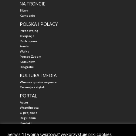
NA FRONCIE
Bitwy
Kampanie
POLSKA I POLACY
Przed wojną
Okupacja
Ruch oporu
Armia
Walka
Pomoc Żydom
Komunizm
Biografie
KULTURA I MEDIA
Wiersze i pieśni wojenne
Recenzje książek
PORTAL
Autor
Współpraca
O projekcie
Regulamin
Kontakt
"Przed Waszą Erą"
Serwis "II wojna światowa" wykorzystuje pliki cookies