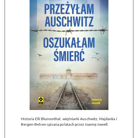
Historia Elli Blumenthal, więźniarki Auschwitz, Majdanka i
Bergen-Belsen spisana po latach przez Joannę Jowell.