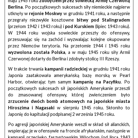
maju 1945 roku
zdobyciem przez sowiecką Armię Czerwoną
Berlina
. Po początkowych sukcesach siły niemieckie najpierw
utknęły w
rejonie Moskwy
w grudniu 1941 roku, a następnie
przegrały niezwykle kosztowne
bitwy pod Stalingradem
(przełom 1942 i 1943 roku) i
pod Kurskiem
(lipiec 1943 roku).
W 1944 roku wojska sowieckie przeszły do ofensywy,
przesuwając się na zachód i wyzwalając kolejne okupowane
przez Niemców terytoria. Na przełomie 1944 i 1945 roku
wyzwolona została Polska
, a w maju 1945 roku siły Armii
Czerwonej dotarły do Berlina i zdobyły stolicę III Rzeszy.
W trakcie trwania
kampanii radzieckiej
w grudniu 1941 roku
Japonia zaatakowała amerykańską bazę morską w Pearl
Harbor, otwierając tym samym
kampanię na Pacyfiku
. Po
początkowych sukcesach sił japońskich Amerykanie przeszli
do zmasowanej ofensywy, której zwieńczeniem było
zrzucenie dwóch bomb atomowych na japońskie miasta
Hiroszima i Nagasaki
w sierpniu 1945 roku. Skłoniło to
Japonię do kapitulacji podpisanej 2 września 1945 roku.
Po agresji japońskiej Amerykanie weszli w skład sił alianckich,
wspierając je w ofensywie na froncie afrykańskim, następnie w
kampanii przeciwko faszystowskim Włochom (od lipca 1943