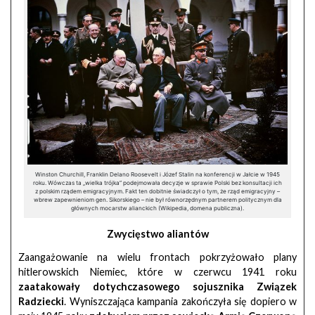
Winston Churchill, Franklin Delano Roosevelt i Józef Stalin na konferencji w Jałcie w 1945
roku. Wówczas ta „wielka trójka” podejmowała decyzje w sprawie Polski bez konsultacji ich
z polskim rządem emigracyjnym. Fakt ten dobitnie świadczył o tym, że rząd emigracyjny –
wbrew zapewnieniom gen. Sikorskiego – nie był równorzędnym partnerem politycznym dla
głównych mocarstw alianckich (Wikipedia, domena publiczna).
Zwycięstwo aliantów
Zaangażowanie na wielu frontach pokrzyżowało plany
hitlerowskich Niemiec, które w czerwcu 1941 roku
zaatakowały dotychczasowego sojusznika Związek
Radziecki
. Wyniszczająca kampania zakończyła się dopiero w