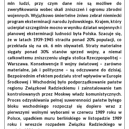
mln ludzi, przy czym dane nie są możliwe do
zweryfikowania wobec skali zniszczeń i ogromu zbrodni
wojennych. Wyjątkowo śmiertelne żniwo zebrał niemiecki
program
eksterminacji narodu żydowskiego
. Krajem, który
ucierpiał szczególnie mocno w wyniku działań wojennych i
planowej eksterminacji ludności była Polska. Szacuje się,
że w latach 1939-1945 straciła ponad 20% populacji, co
przekłada się na ok. 6 mln obywateli. Straty materialne
sięgały ponad 30% stanów sprzed wojny, a niemal
całkowitemu zniszczeniu uległa stolica Rzeczpospolitej –
Warszawa.
Konsekwencje II wojny światowej
– zarówno
materialne, jak i polityczne – są odczuwane do dzisiaj.
Bezpośrednim efektem podziału stref wpływów w Europie
Środkowej i Wschodniej było podporządkowanie państw
regionu Związkowi Radzieckiemu i zainstalowanie tam
kontrolowanych przez Moskwę władz komunistycznych
.
Proces odzyskiwania pełnej suwerenności państw byłego
bloku wschodniego rozpoczął się dopiero wraz z
pierwszymi wolnymi wyborami w czerwcu 1989 roku w
Polsce, upadkiem muru berlińskiego w listopadzie 1989
roku i wreszcie rozpadem Związku Radzieckiego w