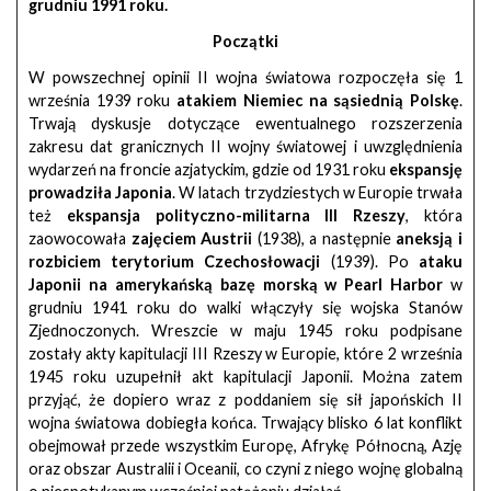
grudniu 1991 roku.
Początki
W powszechnej opinii II wojna światowa rozpoczęła się 1
września 1939 roku
atakiem Niemiec na sąsiednią Polskę
.
Trwają dyskusje dotyczące ewentualnego rozszerzenia
zakresu dat granicznych II wojny światowej i uwzględnienia
wydarzeń na froncie azjatyckim, gdzie od 1931 roku
ekspansję
prowadziła Japonia
. W latach trzydziestych w Europie trwała
też
ekspansja polityczno-militarna III Rzeszy
, która
zaowocowała
zajęciem Austrii
(1938), a następnie
aneksją i
rozbiciem terytorium Czechosłowacji
(1939). Po
ataku
Japonii na amerykańską bazę morską w Pearl Harbor
w
grudniu 1941 roku do walki włączyły się wojska Stanów
Zjednoczonych. Wreszcie w maju 1945 roku podpisane
zostały akty kapitulacji III Rzeszy w Europie, które 2 września
1945 roku uzupełnił akt kapitulacji Japonii. Można zatem
przyjąć, że dopiero wraz z poddaniem się sił japońskich II
wojna światowa dobiegła końca. Trwający blisko 6 lat konflikt
obejmował przede wszystkim Europę, Afrykę Północną, Azję
oraz obszar Australii i Oceanii, co czyni z niego wojnę globalną