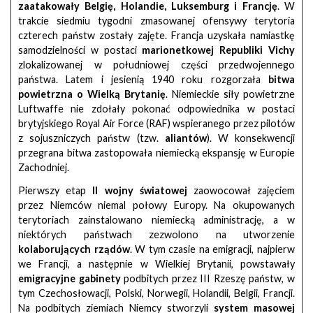
zaatakowały Belgię, Holandie, Luksemburg i Francję
. W
trakcie siedmiu tygodni zmasowanej ofensywy terytoria
czterech państw zostały zajęte. Francja uzyskała namiastkę
samodzielności w postaci
marionetkowej Republiki Vichy
zlokalizowanej w południowej części przedwojennego
państwa. Latem i jesienią 1940 roku rozgorzała
bitwa
powietrzna o Wielką Brytanię
. Niemieckie siły powietrzne
Luftwaffe nie zdołały pokonać odpowiednika w postaci
brytyjskiego Royal Air Force (RAF) wspieranego przez pilotów
z sojuszniczych państw (tzw.
aliantów
). W konsekwencji
przegrana bitwa zastopowała niemiecką ekspansję w Europie
Zachodniej.
Pierwszy etap
II wojny światowej
zaowocował zajęciem
przez Niemców niemal połowy Europy. Na okupowanych
terytoriach zainstalowano niemiecką administrację, a w
niektórych państwach zezwolono na utworzenie
kolaborujących rządów
. W tym czasie na emigracji, najpierw
we Francji, a następnie w Wielkiej Brytanii, powstawały
emigracyjne gabinety
podbitych przez III Rzeszę państw, w
tym Czechosłowacji, Polski, Norwegii, Holandii, Belgii, Francji.
Na podbitych ziemiach Niemcy stworzyli
system masowej