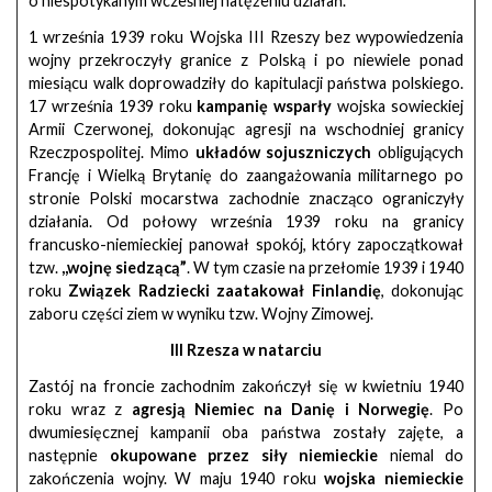
o niespotykanym wcześniej natężeniu działań.
1 września 1939 roku Wojska III Rzeszy bez wypowiedzenia
wojny przekroczyły granice z Polską i po niewiele ponad
miesiącu walk doprowadziły do kapitulacji państwa polskiego.
17 września 1939 roku
kampanię wsparły
wojska sowieckiej
Armii Czerwonej, dokonując agresji na wschodniej granicy
Rzeczpospolitej. Mimo
układów sojuszniczych
obligujących
Francję i Wielką Brytanię do zaangażowania militarnego po
stronie Polski mocarstwa zachodnie znacząco ograniczyły
działania. Od połowy września 1939 roku na granicy
francusko-niemieckiej panował spokój, który zapoczątkował
tzw.
,,wojnę siedzącą”
. W tym czasie na przełomie 1939 i 1940
roku
Związek Radziecki zaatakował Finlandię
, dokonując
zaboru części ziem w wyniku tzw. Wojny Zimowej.
III Rzesza w natarciu
Zastój na froncie zachodnim zakończył się w kwietniu 1940
roku wraz z
agresją Niemiec na Danię i Norwegię
. Po
dwumiesięcznej kampanii oba państwa zostały zajęte, a
następnie
okupowane przez siły niemieckie
niemal do
zakończenia wojny. W maju 1940 roku
wojska niemieckie