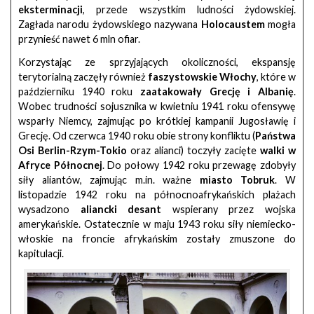
eksterminacji
, przede wszystkim ludności żydowskiej.
Zagłada narodu żydowskiego nazywana
Holocaustem
mogła
przynieść nawet 6 mln ofiar.
Korzystając ze sprzyjających okoliczności, ekspansję
terytorialną zaczęły również
faszystowskie Włochy
, które w
październiku 1940 roku
zaatakowały Grecję i Albanię
.
Wobec trudności sojusznika w kwietniu 1941 roku ofensywę
wsparły Niemcy, zajmując po krótkiej kampanii Jugosławię i
Grecję. Od czerwca 1940 roku obie strony konfliktu (
Państwa
Osi Berlin-Rzym-Tokio
oraz alianci) toczyły zacięte
walki w
Afryce Północnej
. Do połowy 1942 roku przewagę zdobyły
siły aliantów, zajmując m.in. ważne
miasto Tobruk
. W
listopadzie 1942 roku na północnoafrykańskich plażach
wysadzono
aliancki desant
wspierany przez wojska
amerykańskie. Ostatecznie w maju 1943 roku siły niemiecko-
włoskie na froncie afrykańskim zostały zmuszone do
kapitulacji.