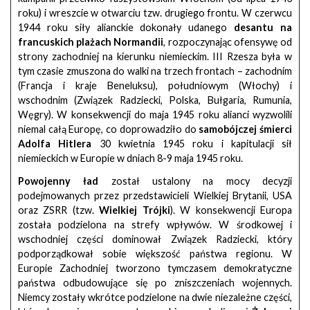
roku) i wreszcie w otwarciu tzw. drugiego frontu. W czerwcu
1944 roku siły alianckie dokonały udanego
desantu na
francuskich plażach Normandii
, rozpoczynając ofensywę od
strony zachodniej na kierunku niemieckim. III Rzesza była w
tym czasie zmuszona do walki na trzech frontach – zachodnim
(Francja i kraje Beneluksu), południowym (Włochy) i
wschodnim (Związek Radziecki, Polska, Bułgaria, Rumunia,
Węgry). W konsekwencji do maja 1945 roku alianci wyzwolili
niemal całą Europę, co doprowadziło do
samobójczej śmierci
Adolfa Hitlera
30 kwietnia 1945 roku i kapitulacji sił
niemieckich w Europie w dniach 8-9 maja 1945 roku.
Powojenny ład
został ustalony na mocy decyzji
podejmowanych przez przedstawicieli Wielkiej Brytanii, USA
oraz ZSRR (tzw.
Wielkiej Trójki
). W konsekwencji Europa
została podzielona na strefy wpływów. W środkowej i
wschodniej części dominował Związek Radziecki, który
podporządkował sobie większość państwa regionu. W
Europie Zachodniej tworzono tymczasem demokratyczne
państwa odbudowujące się po zniszczeniach wojennych.
Niemcy zostały wkrótce podzielone na dwie niezależne części,