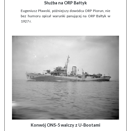
Służba na ORP Bałtyk
Eugeniusz Pławski, późniejszy dowódca ORP Piorun, nie
bez humoru opisał warunki panującej na ORP Bałtyk w
1927 r.
Konwój ONS-5 walczy z U-Bootami