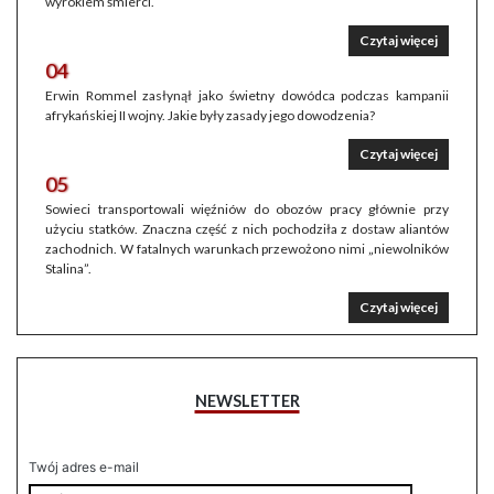
wyrokiem śmierci.
Czytaj więcej
04
Erwin Rommel zasłynął jako świetny dowódca podczas kampanii
afrykańskiej II wojny. Jakie były zasady jego dowodzenia?
Czytaj więcej
05
Sowieci transportowali więźniów do obozów pracy głównie przy
użyciu statków. Znaczna część z nich pochodziła z dostaw aliantów
zachodnich. W fatalnych warunkach przewożono nimi „niewolników
Stalina”.
Czytaj więcej
NEWSLETTER
Twój adres e-mail