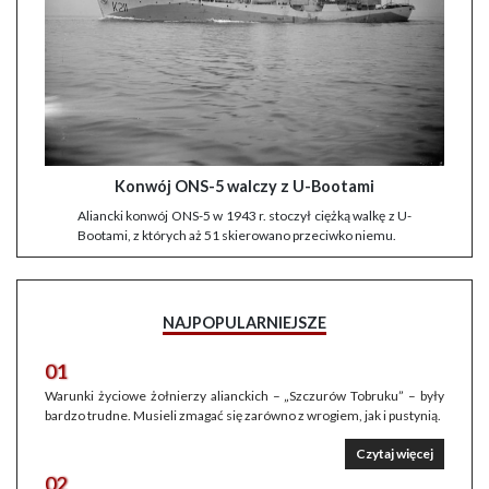
Konwój ONS-5 walczy z U-Bootami
Aliancki konwój ONS-5 w 1943 r. stoczył ciężką walkę z U-
Bootami, z których aż 51 skierowano przeciwko niemu.
NAJPOPULARNIEJSZE
01
Warunki życiowe żołnierzy alianckich – „Szczurów Tobruku” – były
bardzo trudne. Musieli zmagać się zarówno z wrogiem, jak i pustynią.
Czytaj więcej
02