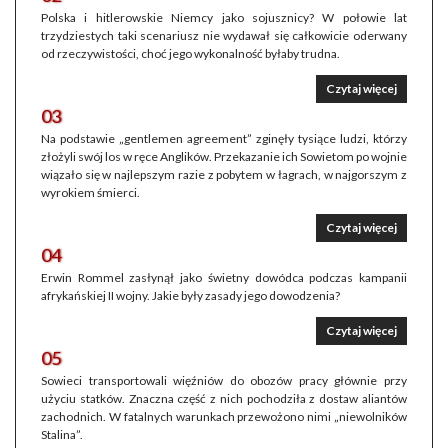
Polska i hitlerowskie Niemcy jako sojusznicy? W połowie lat
trzydziestych taki scenariusz nie wydawał się całkowicie oderwany
od rzeczywistości, choć jego wykonalność byłaby trudna.
Czytaj więcej
03
Na podstawie „gentlemen agreement” zginęły tysiące ludzi, którzy
złożyli swój los w ręce Anglików. Przekazanie ich Sowietom po wojnie
wiązało się w najlepszym razie z pobytem w łagrach, w najgorszym z
wyrokiem śmierci.
Czytaj więcej
04
Erwin Rommel zasłynął jako świetny dowódca podczas kampanii
afrykańskiej II wojny. Jakie były zasady jego dowodzenia?
Czytaj więcej
05
Sowieci transportowali więźniów do obozów pracy głównie przy
użyciu statków. Znaczna część z nich pochodziła z dostaw aliantów
zachodnich. W fatalnych warunkach przewożono nimi „niewolników
Stalina”.