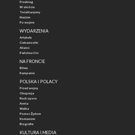
Przebieg
W skrócie
Totalitaryzmy
Nazizm
Po wojnie
WYDARZENIA
Artykuły
Ciekawostki
Alianci
Państwa Osi
NA FRONCIE
Bitwy
Kampanie
POLSKA I POLACY
Przed wojną
Okupacja
Ruch oporu
Armia
Walka
Pomoc Żydom
Komunizm
Biografie
KULTURA I MEDIA