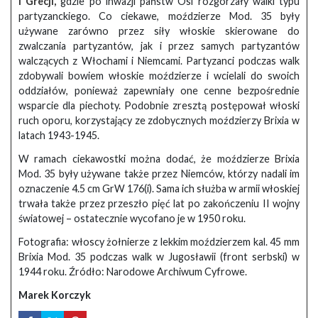
i Grecji,
gdzie po inwazji państw Osi rozgorzały walki typu
partyzanckiego. Co ciekawe, moździerze Mod. 35 były
używane zarówno przez siły włoskie skierowane do
zwalczania partyzantów, jak i przez samych partyzantów
walczących z Włochami i Niemcami. Partyzanci podczas walk
zdobywali bowiem włoskie moździerze i wcielali do swoich
oddziałów, ponieważ zapewniały one cenne bezpośrednie
wsparcie dla piechoty. Podobnie zresztą postępował włoski
ruch oporu, korzystający ze zdobycznych moździerzy Brixia w
latach 1943-1945.
W ramach ciekawostki można dodać, że moździerze Brixia
Mod. 35 były używane także przez Niemców, którzy nadali im
oznaczenie 4.5 cm GrW 176(i). Sama ich służba w armii włoskiej
trwała także przez przeszło pięć lat po zakończeniu II wojny
światowej – ostatecznie wycofano je w 1950 roku.
Fotografia: włoscy żołnierze z lekkim moździerzem kal. 45 mm
Brixia Mod. 35 podczas walk w Jugosławii (front serbski) w
1944 roku. Źródło: Narodowe Archiwum Cyfrowe.
Marek Korczyk