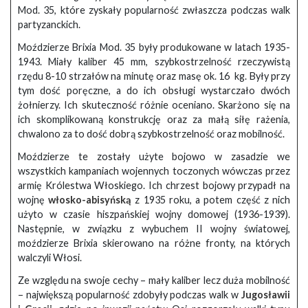
Mod. 35, które zyskały popularność zwłaszcza podczas walk
partyzanckich.
Moździerze Brixia Mod. 35 były produkowane w latach 1935-
1943. Miały kaliber 45 mm, szybkostrzelność rzeczywistą
rzędu 8-10 strzałów na minutę oraz masę ok. 16 kg. Były przy
tym dość poręczne, a do ich obsługi wystarczało dwóch
żołnierzy. Ich skuteczność różnie oceniano. Skarżono się na
ich skomplikowaną konstrukcję oraz za małą siłę rażenia,
chwalono za to dość dobrą szybkostrzelność oraz mobilność.
Moździerze te zostały użyte bojowo w zasadzie we
wszystkich kampaniach wojennych toczonych wówczas przez
armię Królestwa Włoskiego. Ich chrzest bojowy przypadł na
wojnę
włosko-abisyńską
z 1935 roku, a potem część z nich
użyto w czasie hiszpańskiej wojny domowej (1936-1939).
Następnie, w związku z wybuchem II wojny światowej,
moździerze Brixia skierowano na różne fronty, na których
walczyli Włosi.
Ze względu na swoje cechy – mały kaliber lecz duża mobilność
– największą popularność zdobyły podczas walk w
Jugosławii