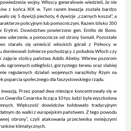
powiedzenia wojny. Włoscy generałowie wiedzieli, że nie
ków z końca XIX w. Tym razem inwazja została bardzo
ło się 5 dywizji piechoty, 4 dywizje „czarnych koszul”, a
charakterze policyjnym lub pomocniczym. Razem blisko 350
a w Erytrei. Dowództwo powierzono gen. Emilio de Bono.
ne uderzenie, a pomocnicze od strony Somali. Pozostałe
wo starało się umieścić włoskich górali z Północy w
niu dominowali żołnierze pochodzący z południa Włoch czy
im zajęcie stolicy państwa Addis Abeby. Wbrew pozorom
du ogromnych odległości, górzystego terenu oraz słabiej
żenie regularnych działań wojennych naraziłoby Rzym na
 poparcia społecznego dla faszystowskiego rządu.
ez inwazją. Przez ponad dwa miesiące koncentrowały się w
ko Gwardia Cesarska licząca 10 tys. ludzi była wyszkolona
ennych. Większość dowódców hołdowało tradycyjnym
ydatnym do walki z europejskim państwem. Z tego powodu
wnej obrony”, czyli atakowania przeciwnika mniejszymi
runków klimatycznych.