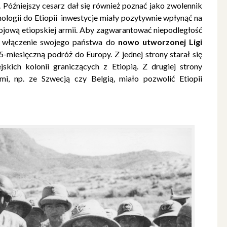
i. Późniejszy cesarz dał się również poznać jako zwolennik
ogii do Etiopii  inwestycje miały pozytywnie wpłynąć na
bojową etiopskiej armii. Aby zagwarantować niepodległość
a o włączenie swojego państwa do
nowo utworzonej Ligi
5-miesięczną podróż do Europy. Z jednej strony starał się
ich kolonii graniczących z Etiopią. Z drugiej strony
i, np. ze Szwecją czy Belgią, miało pozwolić Etiopii