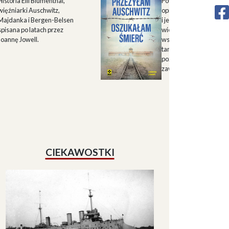
Historia Elli Blumenthal,
Połączenie autorskiego
więźniarki Auschwitz,
opisu historii Górnego 
Majdanka i Bergen-Belsen
i jego mieszkańców w X
spisana po latach przez
wieku oraz zapisu
Joannę Jowell.
wspomnień mieszkańc
tamtych terenów, które
pozwalają lepiej zrozum
zawiłe koleje losu regio
CIEKAWOSTKI