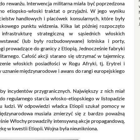
 do rewanżu. Interwencja militarna miała być poprzedzona
o etiopsko-włoski traktat o przyjaźni. W jego wyniku
cielstw handlowych i placówek konsularnych, które były
skowego punktu widzenia. Kilka lat później rozpoczęto
infrastrukturę strategiczną w sąsiednich włoskich
powstawać (lub były rozbudowywane) lotniska i porty,
gi prowadzące do granicy z Etiopią. Jednocześnie fabryki
itarnego. Całość akcji starano się utrzymać w tajemnicy.
enie włoskich posiadłości w Rogu Afryki, tj. Erytrei i
y uznanie międzynarodowe i awans do rangi europejskiego
zby incydentów przygranicznych. Największy z nich miał
do regularnego starcia włosko-etiopskiego w listopadzie
u ludzi. W odpowiedzi władca Etiopii szukał pomocy w
iędzynarodowa musiała zmierzyć się z bardzo poważną
ześnie Włochy prowadziły intensywną akcje propagandową,
kę w kwestii Etiopii. Wojna była nieunikniona.