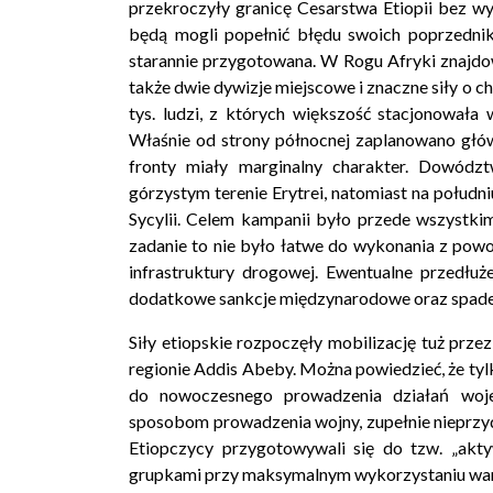
przekroczyły granicę Cesarstwa Etiopii bez wy
będą mogli popełnić błędu swoich poprzedni
starannie przygotowana. W Rogu Afryki znajdowa
także dwie dywizje miejscowe i znaczne siły o 
tys. ludzi, z których większość stacjonował
Właśnie od strony północnej zaplanowano głów
fronty miały marginalny charakter. Dowództ
górzystym terenie Erytrei, natomiast na połud
Sycylii. Celem kampanii było przede wszystk
zadanie to nie było łatwe do wykonania z powo
infrastruktury drogowej. Ewentualne przedłu
dodatkowe sankcje międzynarodowe oraz spadek
Siły etiopskie rozpoczęły mobilizację tuż prz
regionie Addis Abeby. Można powiedzieć, że tyl
do nowoczesnego prowadzenia działań woj
sposobom prowadzenia wojny, zupełnie nieprz
Etiopczycy przygotowywali się do tzw. „akty
grupkami przy maksymalnym wykorzystaniu wa