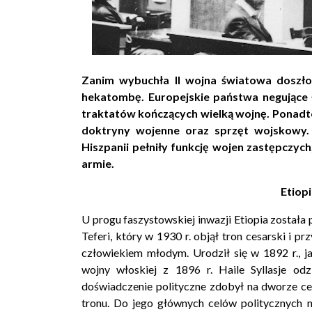
Zanim wybuchła
II wojna światowa
doszło 
hekatombę. Europejskie państwa negujące
traktatów kończących wielką wojnę. Ponadt
doktryny wojenne oraz sprzęt wojskowy.
Hiszpanii
pełniły funkcję wojen zastępczyc
armie.
Etiop
U progu faszystowskiej inwazji Etiopia został
Teferi, który w 1930 r. objął tron cesarski i pr
człowiekiem młodym. Urodził się w 1892 r., 
wojny włoskiej z 1896 r. Haile Syllasje odz
doświadczenie polityczne zdobył na dworze ces
tronu. Do jego głównych celów politycznych na