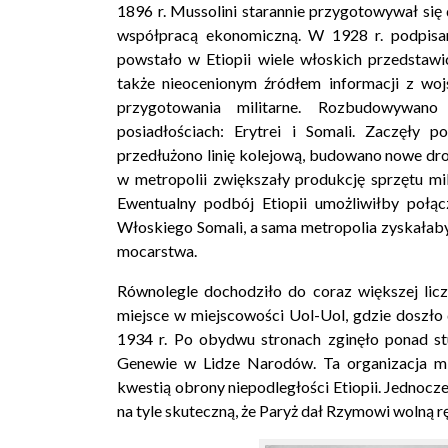
1896 r. Mussolini starannie przygotowywał się
współpracą ekonomiczną. W 1928 r. podpisan
powstało w Etiopii wiele włoskich przedstawi
także nieocenionym źródłem informacji z woj
przygotowania militarne. Rozbudowywano 
posiadłościach: Erytrei i Somali. Zaczęły 
przedłużono linię kolejową, budowano nowe dro
w metropolii zwiększały produkcję sprzętu mil
Ewentualny podbój Etiopii umożliwiłby połącz
Włoskiego Somali, a sama metropolia zyskałab
mocarstwa.
Równolegle dochodziło do coraz większej lic
miejsce w miejscowości Uol-Uol, gdzie doszło 
1934 r. Po obydwu stronach zginęło ponad st
Genewie w Lidze Narodów. Ta organizacja m
kwestią obrony niepodległości Etiopii. Jednoc
na tyle skuteczną, że Paryż dał Rzymowi wolną rę