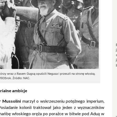
órzy wraz z Rasem Gugsą opuścili Negusa i przeszli na stronę włoską.
 1935rok. Źródło: NAC.
rialne ambicje
r Mussolini
marzył o wskrzeszeniu potężnego imperium,
siadanie kolonii traktował jako jeden z wyznaczników
 hańbę włoskiego oręża po porażce w bitwie pod Aduą w