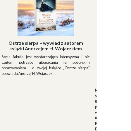
Ostrze sierpa – wywiad z autorem
książki Andrzejem H. Wojaczkiem
Sama fabuła jest wystarczająco intensywna i nie
czułem potrzeby ubogacania jej poetyckim
obrazowaniem – o swojej książce „Ostrze sierpa”
opowiada Andrzej H. Wojaczek.
Muszki
Muszkieterowie Du
stanowili elitarną je
(Milizia Volontaria p
pełniącą rolę gwardi
w latach 1923-1940.
uroczystościach fa
Palazzo Venezia w 
Duce. Muszkieterowi