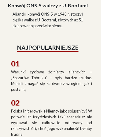
Konwój ONS-5 walczy z U-Bootami
Aliancki konwój ONS-5 w 1943 r. stoczył
ciężką walkę z U-Bootami, z których aż 51
skierowano przeciwko niemu.
NAJPOPULARNIEJSZE
01
Warunki życiowe żołnierzy alianckich –
„Szczurów Tobruku” – były bardzo trudne.
Musieli zmagać się zarówno z wrogiem, jak i
pustynią.
02
Polska i hitlerowskie Niemcy jako sojusznicy? W
połowie lat trzydziestych taki scenariusz nie
wydawał się całkowicie oderwany od
rzeczywistości, choć jego wykonalność byłaby
trudna.