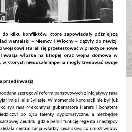
do kilku konfliktów, które zapowiadały późniejszą
ład wersalski
– Niemcy i Włochy – dążyły do rewizji
o wojskowi starali się przetestować w praktyce nowe
 Inwazja włoska na Etiopię oraz
wojna domowa w
h, w których niedoszłe imperia mogły trenować swoje
ia przed inwazją
a poddana szeregowi reform państwowych z inicjatywy rasa
zyjął imię Haile Syllasje. W momencie koronacji nie był już
jako syn rasa Mekonnyna, gubernatora Hararu i bohatera
iedziczył po ojcu talenty dyplomatyczne, a niezbędne
arzowej Zeuditu, gdzie pełnił funkcję regenta i następcy
leżała centralizacja władzy cesarskiej, co umożliwiłoby