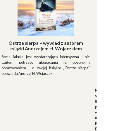
Ostrze sierpa – wywiad z autorem
książki Andrzejem H. Wojaczkiem
Sama fabuła jest wystarczająco intensywna i nie
czułem potrzeby ubogacania jej poetyckim
obrazowaniem – o swojej książce „Ostrze sierpa”
opowiada Andrzej H. Wojaczek.
Muszki
Muszkieterowie Du
stanowili elitarną je
(Milizia Volontaria p
pełniącą rolę gwardi
w latach 1923-1940.
uroczystościach fa
Palazzo Venezia w 
Duce. Muszkieterowi