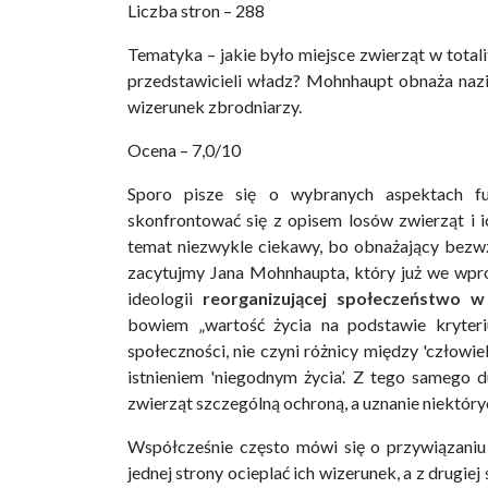
Liczba stron – 288
Tematyka – jakie było miejsce zwierząt w total
przedstawicieli władz? Mohnhaupt obnaża nazis
wizerunek zbrodniarzy.
Ocena – 7,0/10
Sporo pisze się o wybranych aspektach fu
skonfrontować się z opisem losów zwierząt i
temat niezwykle ciekawy, bo obnażający bezwz
zacytujmy Jana Mohnhaupta, który już we wpro
ideologii
reorganizującej społeczeństwo w
bowiem „wartość życia na podstawie kryteriu
społeczności, nie czyni różnicy między 'człowie
istnieniem 'niegodnym życia’. Z tego samego 
zwierząt szczególną ochroną, a uznanie niektórych
Współcześnie często mówi się o przywiązaniu 
jednej strony ocieplać ich wizerunek, a z drugie