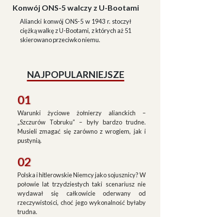
Konwój ONS-5 walczy z U-Bootami
Aliancki konwój ONS-5 w 1943 r. stoczył
ciężką walkę z U-Bootami, z których aż 51
skierowano przeciwko niemu.
NAJPOPULARNIEJSZE
01
Warunki życiowe żołnierzy alianckich –
„Szczurów Tobruku” – były bardzo trudne.
Musieli zmagać się zarówno z wrogiem, jak i
pustynią.
02
Polska i hitlerowskie Niemcy jako sojusznicy? W
połowie lat trzydziestych taki scenariusz nie
wydawał się całkowicie oderwany od
rzeczywistości, choć jego wykonalność byłaby
trudna.