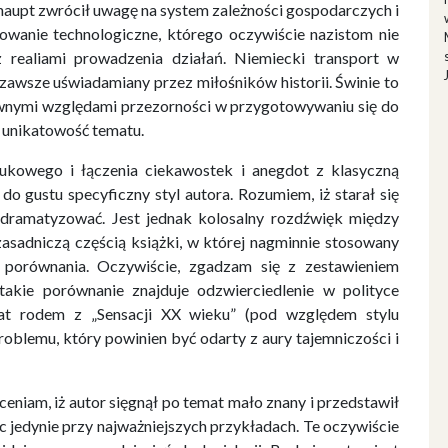
aupt zwrócił uwagę na system zależności gospodarczych i
sowanie technologiczne, którego oczywiście nazistom nie
realiami prowadzenia działań. Niemiecki transport w
e zawsze uświadamiany przez miłośników historii. Świnie to
pewnymi względami przezorności w przygotowywaniu się do
 unikatowość tematu.
ukowego i łączenia ciekawostek i anegdot z klasyczną
do gustu specyficzny styl autora. Rozumiem, iż starał się
 udramatyzować. Jest jednak kolosalny rozdźwięk między
asadniczą częścią książki, w której nagminnie stosowany
 i porównania. Oczywiście, zgadzam się z zestawieniem
takie porównanie znajduje odzwierciedlenie w polityce
mat rodem z „Sensacji XX wieku” (pod względem stylu
blemu, który powinien być odarty z aury tajemniczości i
niam, iż autor sięgnął po temat mało znany i przedstawił
c jedynie przy najważniejszych przykładach. Te oczywiście