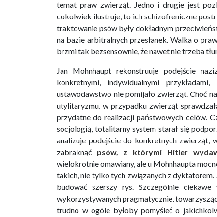
temat praw zwierząt. Jedno i drugie jest poz
cokolwiek ilustruje, to ich schizofreniczne post
traktowanie psów były dokładnym przeciwieństw
na bazie arbitralnych przesłanek. Walka o pra
brzmi tak bezsensownie, że nawet nie trzeba tł
Jan Mohnhaupt rekonstruuje podejście naziz
konkretnymi, indywidualnymi przykładami, 
ustawodawstwo nie pomijało zwierząt. Choć na
utylitaryzmu, w przypadku zwierząt sprawdzała
przydatne do realizacji państwowych celów. Cz
socjologią, totalitarny system starał się podp
analizuje podejście do konkretnych zwierząt,
zabraknąć
psów, z którymi Hitler wydaw
wielokrotnie omawiany, ale u Mohnhaupta mocn
takich, nie tylko tych związanych z dyktatorem. 
budować szerszy rys. Szczególnie ciekawe
wykorzystywanych pragmatycznie, towarzysząc
trudno w ogóle byłoby pomyśleć o jakichkolwi