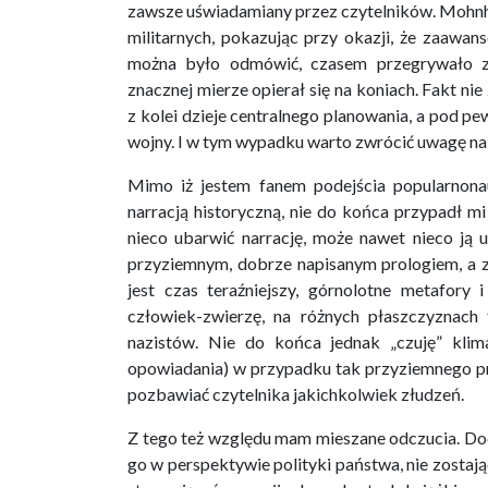
zawsze uświadamiany przez czytelników. Mohnh
militarnych, pokazując przy okazji, że zaawan
można było odmówić, czasem przegrywało z 
znacznej mierze opierał się na koniach. Fakt ni
z kolei dzieje centralnego planowania, a pod 
wojny. I w tym wypadku warto zwrócić uwagę na
Mimo iż jestem fanem podejścia popularnona
narracją historyczną, nie do końca przypadł mi 
nieco ubarwić narrację, może nawet nieco ją
przyziemnym, dobrze napisanym prologiem, a z
jest czas teraźniejszy, górnolotne metafory
człowiek-zwierzę, na różnych płaszczyznach 
nazistów. Nie do końca jednak „czuję” kli
opowiadania) w przypadku tak przyziemnego pro
pozbawiać czytelnika jakichkolwiek złudzeń.
Z tego też względu mam mieszane odczucia. Doce
go w perspektywie polityki państwa, nie zostają