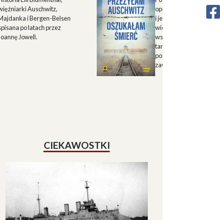
więźniarki Auschwitz,
opisu historii Górnego 
Majdanka i Bergen-Belsen
i jego mieszkańców w X
spisana po latach przez
wieku oraz zapisu
Joannę Jowell.
wspomnień mieszkańc
tamtych terenów, które
pozwalają lepiej zrozum
zawiłe koleje losu regio
CIEKAWOSTKI