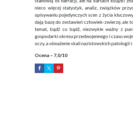
stanowią oś narracji, ale na kartach książki zn
nieco więcej statystyk, analiz, związków prz
opisywaniu pojedynczych scen z życia kluczowyc
dają bazę do zestawień człowiek-zwierzę, ale 
temat, bądź co bądź, niezwykle ważny z pun
gospodarki okresu przedwojennego i czasu wojn
oczy, a obnażenie skali nazistowskich patologi
Ocena – 7,0/10