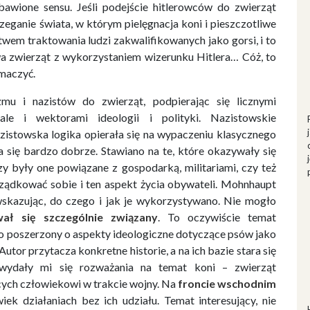
bawione sensu. Jeśli podejście hitlerowców do zwierząt
rzeganie świata, w którym pielęgnacja koni i pieszczotliwe
em traktowania ludzi zakwalifikowanych jako gorsi, i to
wa zwierząt z wykorzystaniem wizerunku Hitlera… Cóż, to
umaczyć.
mu i nazistów do zwierząt, podpierając się licznymi
ale i wektorami ideologii i polityki. Nazistowskie
zistowska logika opierała się na wypaczeniu klasycznego
 się bardzo dobrze. Stawiano na te, które okazywały się
y były one powiązane z gospodarką, militariami, czy też
orządkować sobie i ten aspekt życia obywateli. Mohnhaupt
 wskazując, do czego i jak je wykorzystywano. Nie mogło
ał się szczególnie związany
. To oczywiście temat
o poszerzony o aspekty ideologiczne dotyczące psów jako
Autor przytacza konkretne historie, a na ich bazie stara się
 wydały mi się rozważania na temat koni – zwierząt
ych człowiekowi w trakcie wojny. Na
froncie wschodnim
ek działaniach bez ich udziału. Temat interesujący, nie