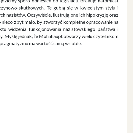
ajdziemy sporo odniesień do legislacji. Brakuje natomiast
yczynowo-skutkowych. Te gubią się w kwiecistym stylu i
h nazistów. Oczywiście, ilustrują one ich hipokryzję oraz
to nieco zbyt mało, by stworzyć kompletne opracowanie na
ktu widzenia funkcjonowania nazistowskiego państwa i
y. Myślę jednak, że Mohnhaupt otworzy wielu czytelnikom
i i pragmatyzmu ma wartość samą w sobie.