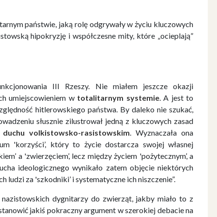
itarnym państwie, jaką rolę odgrywały w życiu kluczowych
towską hipokryzję i współczesne mity, które „ocieplają”
nkcjonowania III Rzeszy. Nie miałem jeszcze okazji
 ich umiejscowieniem w
totalitarnym systemie
. A jest to
ględność hitlerowskiego państwa. By daleko nie szukać,
wadzeniu słusznie zilustrował jedną z kluczowych zasad
 duchu volkistowsko-rasistowskim
. Wyznaczała ona
m 'korzyści’, który to życie dostarcza swojej własnej
kiem’ a 'zwierzęciem’, lecz między życiem 'pożytecznym’, a
ducha ideologicznego wynikało zatem objęcie niektórych
 ludzi za 'szkodniki’ i systematyczne ich niszczenie”.
nazistowskich dygnitarzy do zwierząt, jakby miało to z
j stanowić jakiś pokraczny argument w szerokiej debacie na