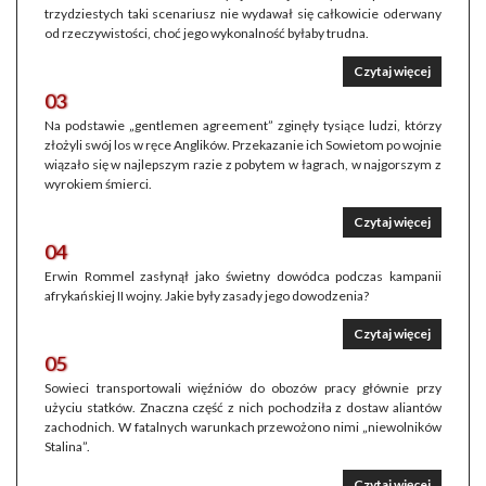
trzydziestych taki scenariusz nie wydawał się całkowicie oderwany
od rzeczywistości, choć jego wykonalność byłaby trudna.
Czytaj więcej
03
Na podstawie „gentlemen agreement” zginęły tysiące ludzi, którzy
złożyli swój los w ręce Anglików. Przekazanie ich Sowietom po wojnie
wiązało się w najlepszym razie z pobytem w łagrach, w najgorszym z
wyrokiem śmierci.
Czytaj więcej
04
Erwin Rommel zasłynął jako świetny dowódca podczas kampanii
afrykańskiej II wojny. Jakie były zasady jego dowodzenia?
Czytaj więcej
05
Sowieci transportowali więźniów do obozów pracy głównie przy
użyciu statków. Znaczna część z nich pochodziła z dostaw aliantów
zachodnich. W fatalnych warunkach przewożono nimi „niewolników
Stalina”.
Czytaj więcej