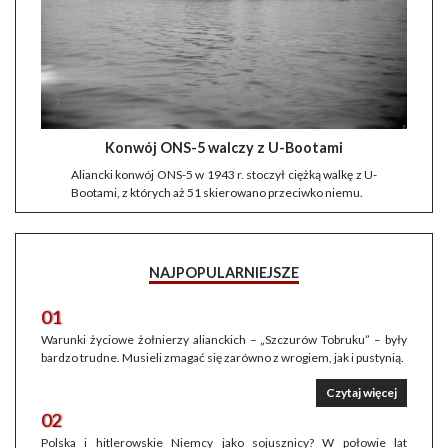
Konwój ONS-5 walczy z U-Bootami
Aliancki konwój ONS-5 w 1943 r. stoczył ciężką walkę z U-
Bootami, z których aż 51 skierowano przeciwko niemu.
NAJPOPULARNIEJSZE
01
Warunki życiowe żołnierzy alianckich – „Szczurów Tobruku” – były
bardzo trudne. Musieli zmagać się zarówno z wrogiem, jak i pustynią.
Czytaj więcej
02
Polska i hitlerowskie Niemcy jako sojusznicy? W połowie lat