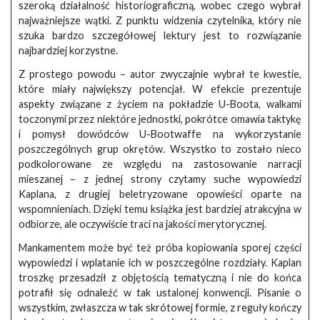
szeroką działalność historiograficzną, wobec czego wybrał
najważniejsze wątki. Z punktu widzenia czytelnika, który nie
szuka bardzo szczegółowej lektury jest to rozwiązanie
najbardziej korzystne.
Z prostego powodu – autor zwyczajnie wybrał te kwestie,
które miały największy potencjał. W efekcie prezentuje
aspekty związane z życiem na pokładzie U-Boota, walkami
toczonymi przez niektóre jednostki, pokrótce omawia taktykę
i pomysł dowódców U-Bootwaffe na wykorzystanie
poszczególnych grup okrętów. Wszystko to zostało nieco
podkolorowane ze względu na zastosowanie narracji
mieszanej – z jednej strony czytamy suche wypowiedzi
Kaplana, z drugiej beletryzowane opowieści oparte na
wspomnieniach. Dzięki temu książka jest bardziej atrakcyjna w
odbiorze, ale oczywiście traci na jakości merytorycznej.
Mankamentem może być też próba kopiowania sporej części
wypowiedzi i wplatanie ich w poszczególne rozdziały. Kaplan
troszkę przesadził z objętością tematyczną i nie do końca
potrafił się odnaleźć w tak ustalonej konwencji. Pisanie o
wszystkim, zwłaszcza w tak skrótowej formie, z reguły kończy