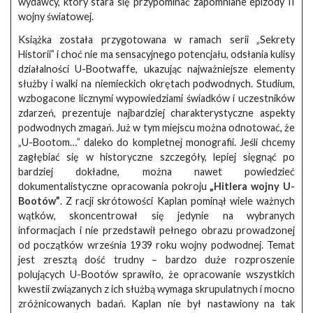
wydawcy, który stara się przypominać zapomniane epizody II
wojny światowej.
Książka została przygotowana w ramach serii „Sekrety
Historii” i choć nie ma sensacyjnego potencjału, odsłania kulisy
działalności U-Bootwaffe, ukazując najważniejsze elementy
służby i walki na niemieckich okrętach podwodnych. Studium,
wzbogacone licznymi wypowiedziami świadków i uczestników
zdarzeń, prezentuje najbardziej charakterystyczne aspekty
podwodnych zmagań. Już w tym miejscu można odnotować, że
„U-Bootom…” daleko do kompletnej monografii. Jeśli chcemy
zagłębiać się w historyczne szczegóły, lepiej sięgnąć po
bardziej dokładne, można nawet powiedzieć
dokumentalistyczne opracowania pokroju
„Hitlera wojny U-
Bootów”
. Z racji skrótowości Kaplan pominął wiele ważnych
wątków, skoncentrował się jedynie na wybranych
informacjach i nie przedstawił pełnego obrazu prowadzonej
od początków września 1939 roku wojny podwodnej. Temat
jest zresztą dość trudny – bardzo duże rozproszenie
polujących U-Bootów sprawiło, że opracowanie wszystkich
kwestii związanych z ich służbą wymaga skrupulatnych i mocno
zróżnicowanych badań. Kaplan nie był nastawiony na tak