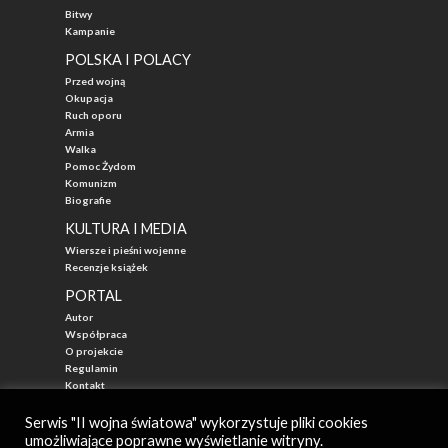
Bitwy
Kampanie
POLSKA I POLACY
Przed wojną
Okupacja
Ruch oporu
Armia
Walka
Pomoc Żydom
Komunizm
Biografie
KULTURA I MEDIA
Wiersze i pieśni wojenne
Recenzje książek
PORTAL
Autor
Współpraca
O projekcie
Regulamin
Kontakt
"Przed Waszą Erą"
Serwis "II wojna światowa" wykorzystuje pliki cookies
umożliwiające poprawne wyświetlanie witryny.