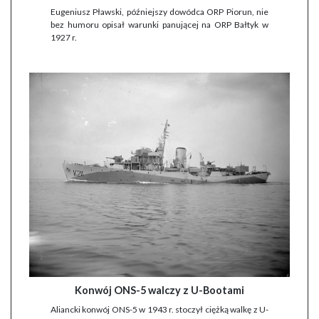
Eugeniusz Pławski, późniejszy dowódca ORP Piorun, nie
bez humoru opisał warunki panującej na ORP Bałtyk w
1927 r.
Konwój ONS-5 walczy z U-Bootami
Aliancki konwój ONS-5 w 1943 r. stoczył ciężką walkę z U-