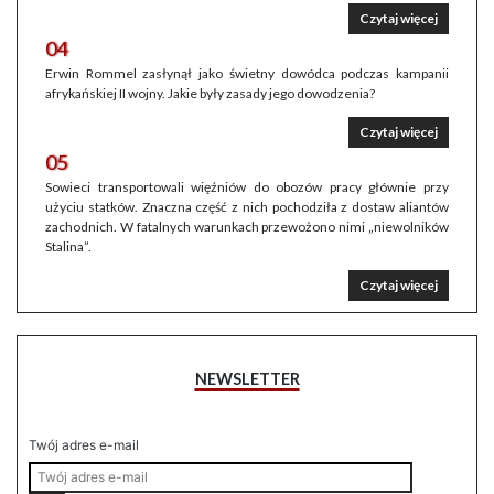
Czytaj więcej
04
Erwin Rommel zasłynął jako świetny dowódca podczas kampanii
afrykańskiej II wojny. Jakie były zasady jego dowodzenia?
Czytaj więcej
05
Sowieci transportowali więźniów do obozów pracy głównie przy
użyciu statków. Znaczna część z nich pochodziła z dostaw aliantów
zachodnich. W fatalnych warunkach przewożono nimi „niewolników
Stalina”.
Czytaj więcej
NEWSLETTER
Twój adres e-mail