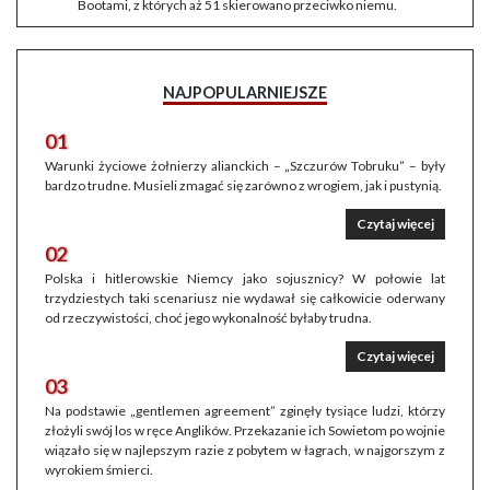
Bootami, z których aż 51 skierowano przeciwko niemu.
NAJPOPULARNIEJSZE
01
Warunki życiowe żołnierzy alianckich – „Szczurów Tobruku” – były
bardzo trudne. Musieli zmagać się zarówno z wrogiem, jak i pustynią.
Czytaj więcej
02
Polska i hitlerowskie Niemcy jako sojusznicy? W połowie lat
trzydziestych taki scenariusz nie wydawał się całkowicie oderwany
od rzeczywistości, choć jego wykonalność byłaby trudna.
Czytaj więcej
03
Na podstawie „gentlemen agreement” zginęły tysiące ludzi, którzy
złożyli swój los w ręce Anglików. Przekazanie ich Sowietom po wojnie
wiązało się w najlepszym razie z pobytem w łagrach, w najgorszym z
wyrokiem śmierci.