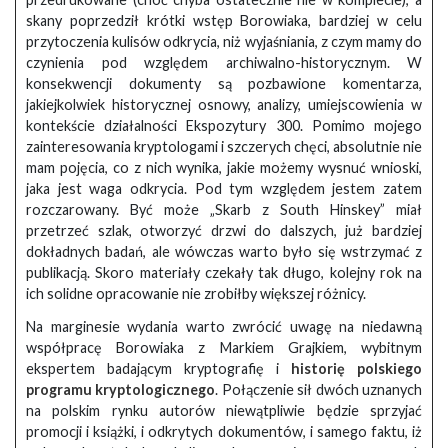
skany poprzedził krótki wstęp Borowiaka, bardziej w celu
przytoczenia kulisów odkrycia, niż wyjaśniania, z czym mamy do
czynienia pod względem archiwalno-historycznym. W
konsekwencji dokumenty są pozbawione komentarza,
jakiejkolwiek historycznej osnowy, analizy, umiejscowienia w
kontekście działalności Ekspozytury 300. Pomimo mojego
zainteresowania kryptologami i szczerych chęci, absolutnie nie
mam pojęcia, co z nich wynika, jakie możemy wysnuć wnioski,
jaka jest waga odkrycia. Pod tym względem jestem zatem
rozczarowany. Być może „Skarb z South Hinskey” miał
przetrzeć szlak, otworzyć drzwi do dalszych, już bardziej
dokładnych badań, ale wówczas warto było się wstrzymać z
publikacją. Skoro materiały czekały tak długo, kolejny rok na
ich solidne opracowanie nie zrobiłby większej różnicy.
Na marginesie wydania warto zwrócić uwagę na niedawną
współpracę Borowiaka z Markiem Grajkiem, wybitnym
ekspertem badającym kryptografię i
historię polskiego
programu kryptologicznego
. Połączenie sił dwóch uznanych
na polskim rynku autorów niewątpliwie będzie sprzyjać
promocji i książki, i odkrytych dokumentów, i samego faktu, iż