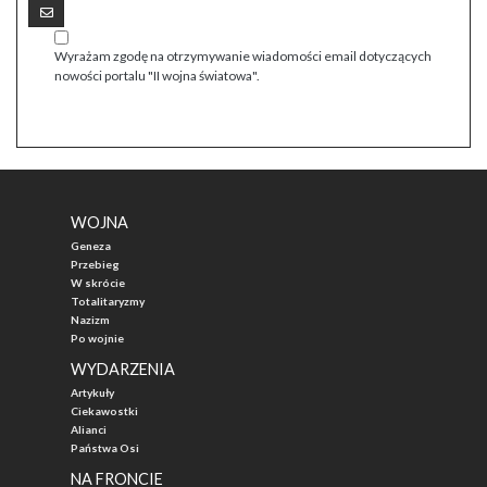
Wyrażam zgodę na otrzymywanie wiadomości email dotyczących
nowości portalu "II wojna światowa".
WOJNA
Geneza
Przebieg
W skrócie
Totalitaryzmy
Nazizm
Po wojnie
WYDARZENIA
Artykuły
Ciekawostki
Alianci
Państwa Osi
NA FRONCIE