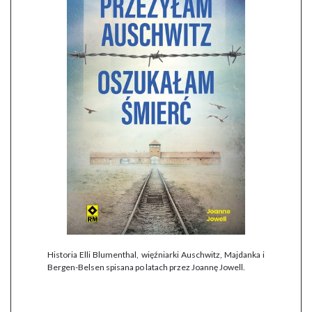
Historia Elli Blumenthal, więźniarki Auschwitz, Majdanka i
Bergen-Belsen spisana po latach przez Joannę Jowell.