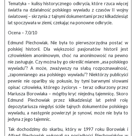
Tematyka – kulisy historycznego odkrycia, które rzuca więcej
światła na działalność polskiego wywiadu z czasów II wojny
światowej – skrzynia z tajnymi dokumentami przez kilkadziesiąt
lat spoczywała w ziemi, czekając na ponowne odkrycie.
Ocena – 7,0/10
Edmund Piechowiak. Nie była to pierwszorzędna postać w
polskiej historii. Dla większości pasjonatów historii jest
człowiekiem anonimowym, choć na anonimowość na pewno
nie zasługuje. Czy można by go określić mianem „asa polskiego
wywiadu”? A może, zważywszy na słabą rozpoznawalność,
„zapomnianego asa polskiego wywiadu”? Niektórzy publicyści
pewnie nie oparliby się pokusie, by tymi barwnymi słowami
opisać człowieka, którego życiorys – teraz odkurzony przez
Mariusza Borowiaka – mógłby kryć niejedną tajemnicę. Skoro
Edmund Piechowiak przez kilkadziesiąt lat pełnił rolę
depozytariusza niegdyś ściśle tajnych dokumentów polskiego
wywiadu, a następnie powierzył je synowi, może nie była to
jedyna z jego tajemnic.
Tak dochodzimy do skarbu, który w 1997 roku Borowiak i
Alfred Piechowiak wykopali na posiadłości Piechowiaków w