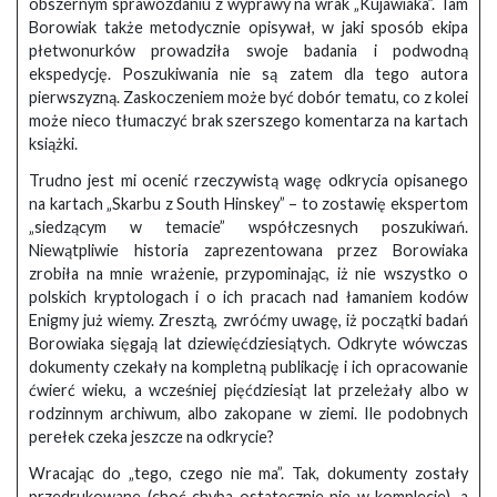
obszernym sprawozdaniu z wyprawy na wrak „Kujawiaka”. Tam
Borowiak także metodycznie opisywał, w jaki sposób ekipa
płetwonurków prowadziła swoje badania i podwodną
ekspedycję. Poszukiwania nie są zatem dla tego autora
pierwszyzną. Zaskoczeniem może być dobór tematu, co z kolei
może nieco tłumaczyć brak szerszego komentarza na kartach
książki.
Trudno jest mi ocenić rzeczywistą wagę odkrycia opisanego
na kartach „Skarbu z South Hinskey” – to zostawię ekspertom
„siedzącym w temacie” współczesnych poszukiwań.
Niewątpliwie historia zaprezentowana przez Borowiaka
zrobiła na mnie wrażenie, przypominając, iż nie wszystko o
polskich kryptologach i o ich pracach nad łamaniem kodów
Enigmy już wiemy. Zresztą, zwróćmy uwagę, iż początki badań
Borowiaka sięgają lat dziewięćdziesiątych. Odkryte wówczas
dokumenty czekały na kompletną publikację i ich opracowanie
ćwierć wieku, a wcześniej pięćdziesiąt lat przeleżały albo w
rodzinnym archiwum, albo zakopane w ziemi. Ile podobnych
perełek czeka jeszcze na odkrycie?
Wracając do „tego, czego nie ma”. Tak, dokumenty zostały
przedrukowane (choć chyba ostatecznie nie w komplecie), a