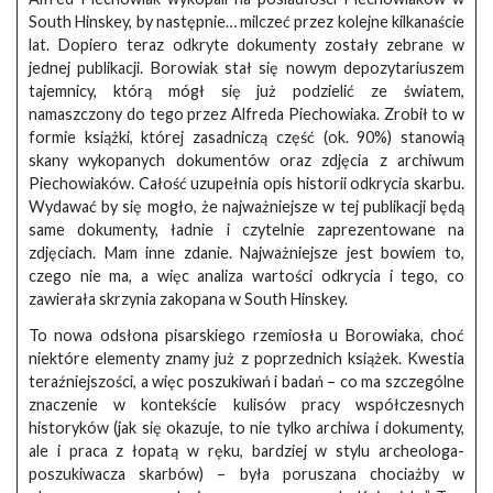
South Hinskey, by następnie… milczeć przez kolejne kilkanaście
lat. Dopiero teraz odkryte dokumenty zostały zebrane w
jednej publikacji. Borowiak stał się nowym depozytariuszem
tajemnicy, którą mógł się już podzielić ze światem,
namaszczony do tego przez Alfreda Piechowiaka. Zrobił to w
formie książki, której zasadniczą część (ok. 90%) stanowią
skany wykopanych dokumentów oraz zdjęcia z archiwum
Piechowiaków. Całość uzupełnia opis historii odkrycia skarbu.
Wydawać by się mogło, że najważniejsze w tej publikacji będą
same dokumenty, ładnie i czytelnie zaprezentowane na
zdjęciach. Mam inne zdanie. Najważniejsze jest bowiem to,
czego nie ma, a więc analiza wartości odkrycia i tego, co
zawierała skrzynia zakopana w South Hinskey.
To nowa odsłona pisarskiego rzemiosła u Borowiaka, choć
niektóre elementy znamy już z poprzednich książek. Kwestia
teraźniejszości, a więc poszukiwań i badań – co ma szczególne
znaczenie w kontekście kulisów pracy współczesnych
historyków (jak się okazuje, to nie tylko archiwa i dokumenty,
ale i praca z łopatą w ręku, bardziej w stylu archeologa-
poszukiwacza skarbów) – była poruszana chociażby w