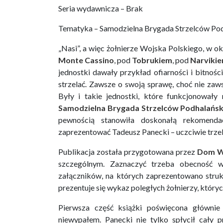
Seria wydawnicza – Brak
Tematyka – Samodzielna Brygada Strzelców Podha
„Nasi”, a więc żołnierze Wojska Polskiego, w o
Monte Cassino
, pod
Tobrukiem
, pod
Narviki
jednostki dawały przykład ofiarności i bitnośc
strzelać. Zawsze o swoją sprawę, choć nie zaw
Były i takie jednostki, które funkcjonowały
Samodzielna Brygada Strzelców Podhalańsk
pewnością stanowiła doskonałą rekomendacj
zaprezentować Tadeusz Panecki – uczciwie trzeb
Publikacja została przygotowana przez
Dom W
szczególnym. Zaznaczyć trzeba obecność wk
załączników, na których zaprezentowano strukt
prezentuje się wykaz poległych żołnierzy, który
Pierwsza część książki poświęcona główni
niewypałem. Panecki nie tylko spłycił cały 