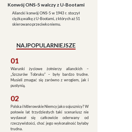
Konwój ONS-5 walczy z U-Bootami
Aliancki konwój ONS-5 w 1943 r. stoczył
ciężką walkę z U-Bootami, z których aż 51
skierowano przeciwko niemu.
NAJPOPULARNIEJSZE
01
Warunki życiowe żołnierzy alianckich –
„Szczurów Tobruku” – były bardzo trudne.
Musieli zmagać się zarówno z wrogiem, jak i
pustynią.
02
Polska i hitlerowskie Niemcy jako sojusznicy? W
połowie lat trzydziestych taki scenariusz nie
wydawał się całkowicie oderwany od
rzeczywistości, choć jego wykonalność byłaby
trudna.