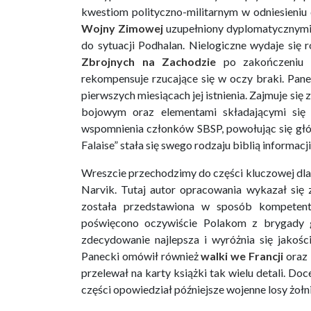
kwestiom polityczno-militarnym w odniesieniu
Wojny Zimowej
uzupełniony dyplomatycznymi 
do sytuacji Podhalan. Nielogiczne wydaje się
Zbrojnych na Zachodzie
po zakończeniu o
rekompensuje rzucające się w oczy braki. Pa
pierwszych miesiącach jej istnienia. Zajmuje si
bojowym oraz elementami składającymi się 
wspomnienia członków SBSP, powołując się gł
Falaise” stała się swego rodzaju biblią informacj
Wreszcie przechodzimy do części kluczowej dla c
Narvik. Tutaj autor opracowania wykazał się 
została przedstawiona w sposób kompetent
poświęcono oczywiście Polakom z brygady
zdecydowanie najlepsza i wyróżnia się jakoś
Panecki omówił również
walki we Francji
oraz 
przelewał na karty książki tak wielu detali. Doc
części opowiedział późniejsze wojenne losy żołn