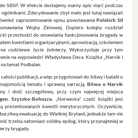
 do SBSP. W efekcie dostajemy marny opis starć podczas
ogólnikami. Zdecydowanie zbyt mało jest tutaj nawiązań
 również zaprezentowanie opisu powstawania
Polskich Sił
mawiania Wojny Zimowej. Dopiero kolejny rozdział
necki przechodzi do omawiania funkcjonowania brygady w
ę zatem kwestiami organizacyjnymi, aprowizacją, szkoleniem
na codzienne życie żołnierzy. Wykorzystuje przy tym
ównie na wypowiedzi Władysława Deca. Książka „Narvik i
i na temat Podhalan.
ałości publikacji, a więc przygotowań do bitwy i batalii o
znajomością tematu i sprawną narracją.
Bitwa o Narvik
ny i dość szczegółowy, przy czym najwięcej miejsca
gen. Szyszko-Bohusza
. „Norweska” część książki jest
cią prezentowanych kwestii merytorycznych. Oczywiście,
burzliwą ewakuację do Wielkiej Brytanii, jednakże tam nie
enić trzeba natomiast solidny epilog, który przynajmniej w
ierzy brygady.