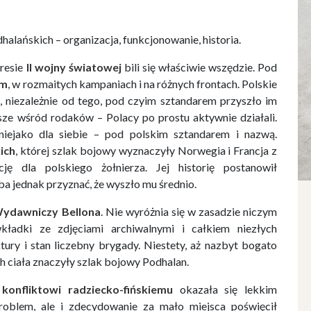
lańskich – organizacja, funkcjonowanie, historia.
kresie
II wojny światowej
bili się właściwie wszędzie. Pod
em
, w rozmaitych kampaniach i na różnych frontach. Polskie
i, niezależnie od tego, pod czyim sztandarem przyszło im
sze wśród rodaków – Polacy po prostu aktywnie działali.
 niejako dla siebie – pod polskim sztandarem i nazwą.
ich
, której szlak bojowy wyznaczyły Norwegia i Francja z
ę dla polskiego żołnierza. Jej historię postanowił
a jednak przyznać, że wyszło mu średnio.
ydawniczy Bellona
. Nie wyróżnia się w zasadzie niczym
ładki ze zdjęciami archiwalnymi i całkiem niezłych
ury i stan liczebny brygady. Niestety, aż nazbyt bogato
ch ciała znaczyły szlak bojowy Podhalan.
e
konfliktowi radziecko-fińskiemu
okazała się lekkim
problem, ale i zdecydowanie za mało miejsca poświęcił