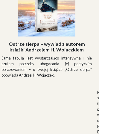
Ostrze sierpa – wywiad z autorem
książki Andrzejem H. Wojaczkiem
Sama fabuła jest wystarczająco intensywna i nie
czułem potrzeby ubogacania jej poetyckim
obrazowaniem – o swojej książce „Ostrze sierpa”
opowiada Andrzej H. Wojaczek.
Muszki
Muszkieterowie Du
stanowili elitarną je
(Milizia Volontaria p
pełniącą rolę gwardi
w latach 1923-1940.
uroczystościach fa
Palazzo Venezia w 
Duce. Muszkieterowi