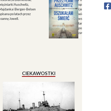
więźniarki Auschwitz,
opisu historii Górnego 
Majdanka i Bergen-Belsen
i jego mieszkańców w X
spisana po latach przez
wieku oraz zapisu
Joannę Jowell.
wspomnień mieszkańc
tamtych terenów, które
pozwalają lepiej zrozum
zawiłe koleje losu regio
CIEKAWOSTKI