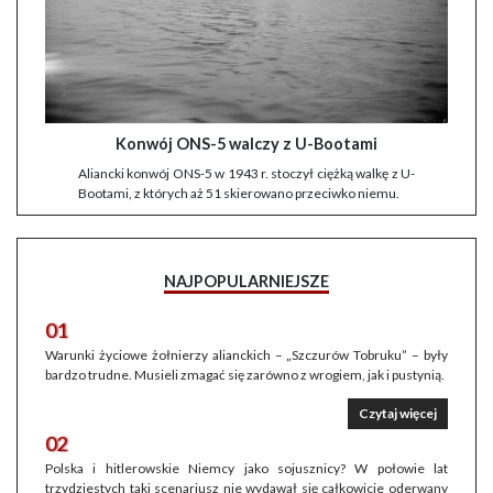
Konwój ONS-5 walczy z U-Bootami
Aliancki konwój ONS-5 w 1943 r. stoczył ciężką walkę z U-
Bootami, z których aż 51 skierowano przeciwko niemu.
NAJPOPULARNIEJSZE
01
Warunki życiowe żołnierzy alianckich – „Szczurów Tobruku” – były
bardzo trudne. Musieli zmagać się zarówno z wrogiem, jak i pustynią.
Czytaj więcej
02
Polska i hitlerowskie Niemcy jako sojusznicy? W połowie lat
trzydziestych taki scenariusz nie wydawał się całkowicie oderwany