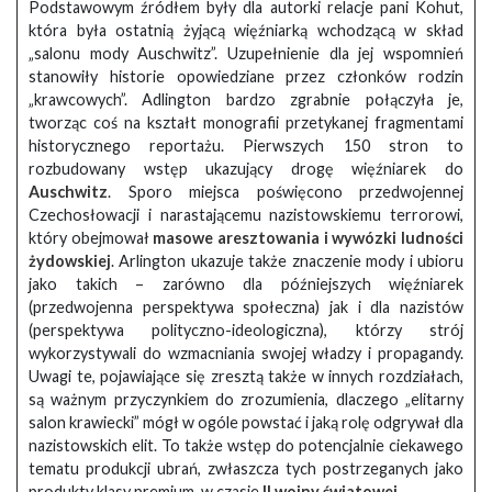
Podstawowym źródłem były dla autorki relacje pani Kohut,
która była ostatnią żyjącą więźniarką wchodzącą w skład
„salonu mody Auschwitz”. Uzupełnienie dla jej wspomnień
stanowiły historie opowiedziane przez członków rodzin
„krawcowych”. Adlington bardzo zgrabnie połączyła je,
tworząc coś na kształt monografii przetykanej fragmentami
historycznego reportażu. Pierwszych 150 stron to
rozbudowany wstęp ukazujący drogę więźniarek do
Auschwitz
. Sporo miejsca poświęcono przedwojennej
Czechosłowacji i narastającemu nazistowskiemu terrorowi,
który obejmował
masowe aresztowania i wywózki ludności
żydowskiej
. Arlington ukazuje także znaczenie mody i ubioru
jako takich – zarówno dla późniejszych więźniarek
(przedwojenna perspektywa społeczna) jak i dla nazistów
(perspektywa polityczno-ideologiczna), którzy strój
wykorzystywali do wzmacniania swojej władzy i propagandy.
Uwagi te, pojawiające się zresztą także w innych rozdziałach,
są ważnym przyczynkiem do zrozumienia, dlaczego „elitarny
salon krawiecki” mógł w ogóle powstać i jaką rolę odgrywał dla
nazistowskich elit. To także wstęp do potencjalnie ciekawego
tematu produkcji ubrań, zwłaszcza tych postrzeganych jako
produkty klasy premium, w czasie
II wojny światowej
.