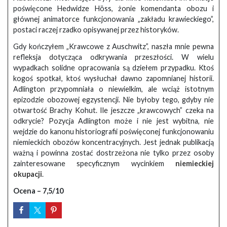
poświęcone Hedwidze Höss, żonie komendanta obozu i
głównej animatorce funkcjonowania „zakładu krawieckiego”,
postaci raczej rzadko opisywanej przez historyków.
Gdy kończyłem „Krawcowe z Auschwitz”, naszła mnie pewna
refleksja dotycząca odkrywania przeszłości. W wielu
wypadkach solidne opracowania są dziełem przypadku. Ktoś
kogoś spotkał, ktoś wysłuchał dawno zapomnianej historii.
Adlington przypomniała o niewielkim, ale wciąż istotnym
epizodzie obozowej egzystencji. Nie byłoby tego, gdyby nie
otwartość Brachy Kohut. Ile jeszcze „krawcowych” czeka na
odkrycie? Pozycja Adlington może i nie jest wybitna, nie
wejdzie do kanonu historiografii poświęconej funkcjonowaniu
niemieckich obozów koncentracyjnych. Jest jednak publikacją
ważną i powinna zostać dostrzeżona nie tylko przez osoby
zainteresowane specyficznym wycinkiem
niemieckiej
okupacji
.
Ocena – 7,5/10