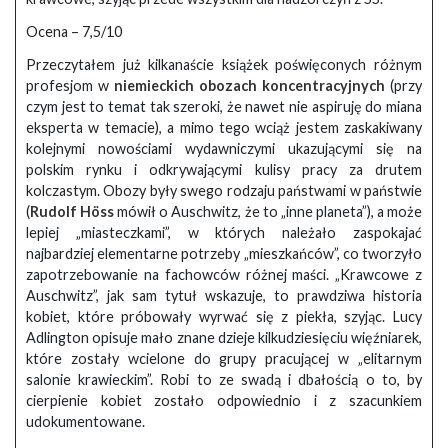
Ocena – 7,5/10
Przeczytałem już kilkanaście książek poświęconych różnym
profesjom w
niemieckich obozach koncentracyjnych
(przy
czym jest to temat tak szeroki, że nawet nie aspiruję do miana
eksperta w temacie), a mimo tego wciąż jestem zaskakiwany
kolejnymi nowościami wydawniczymi ukazującymi się na
polskim rynku i odkrywającymi kulisy pracy za drutem
kolczastym. Obozy były swego rodzaju państwami w państwie
(
Rudolf Höss
mówił o Auschwitz, że to „inne planeta”), a może
lepiej „miasteczkami”, w których należało zaspokajać
najbardziej elementarne potrzeby „mieszkańców”, co tworzyło
zapotrzebowanie na fachowców różnej maści. „Krawcowe z
Auschwitz”, jak sam tytuł wskazuje, to prawdziwa historia
kobiet, które próbowały wyrwać się z piekła, szyjąc. Lucy
Adlington opisuje mało znane dzieje kilkudziesięciu więźniarek,
które zostały wcielone do grupy pracującej w „elitarnym
salonie krawieckim”. Robi to ze swadą i dbałością o to, by
cierpienie kobiet zostało odpowiednio i z szacunkiem
udokumentowane.