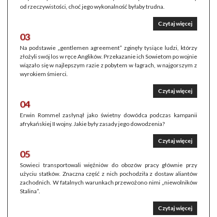
od rzeczywistości, choć jego wykonalność byłaby trudna.
Czytaj więcej
03
Na podstawie „gentlemen agreement” zginęły tysiące ludzi, którzy
złożyli swój los w ręce Anglików. Przekazanie ich Sowietom po wojnie
wiązało się w najlepszym razie z pobytem w łagrach, w najgorszym z
wyrokiem śmierci.
Czytaj więcej
04
Erwin Rommel zasłynął jako świetny dowódca podczas kampanii
afrykańskiej II wojny. Jakie były zasady jego dowodzenia?
Czytaj więcej
05
Sowieci transportowali więźniów do obozów pracy głównie przy
użyciu statków. Znaczna część z nich pochodziła z dostaw aliantów
zachodnich. W fatalnych warunkach przewożono nimi „niewolników
Stalina”.
Czytaj więcej