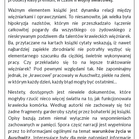
Ważnym elementem książki jest dynamika relacji między
więźniarkami i oprawczyniami. To niesamowite, jak wielka była
hipokryzja nazistów, którym nie przeszkadzało łączenie
całkowitej pogardy dla wszystkiego co żydowskiego z
nieskrywanym podziwem dla talentów krawieckich więźniarek.
Ba, przytaczane na kartach książki cytaty wskazują, iż nawet
najbardziej zapiekłe zbrodniarki nie potrafiły wyzbyć się
elementarnego szacunku dla ciężkiej, świetnie wykonywanej
pracy. Czy przekładało się to na lepsze traktowanie
więźniarek? Pod pewnymi względami tak. Nie zapominajmy
jednak, że „krawcowe” pracowały w Auschwitz, piekle na ziemi,
w którym każdy dzień, każdy błąd mogły być ostatnimi…
Niestety, dostępnych jest niewiele dokumentów, które
mogłyby rzucić nieco więcej światła na to, jak funkcjonowała
krawiecka komórka. Według autorki nie zachowały się też
żadne fragmenty garderoby szytej przez bohaterki jej książki.
Opisy bazują zatem niemal wyłącznie na wspomnieniach
zachowanych w pamięci. Spora część narracji jest wypełniona
przez to informacjami ogólnymi na temat
warunków życia w
Auschwitz
. Interesujące były dla mnie natomiast informacje