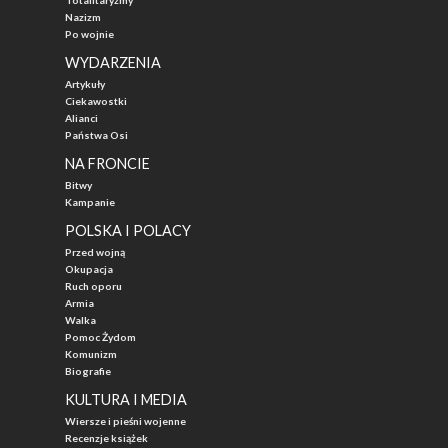
Totalitaryzmy
Nazizm
Po wojnie
WYDARZENIA
Artykuły
Ciekawostki
Alianci
Państwa Osi
NA FRONCIE
Bitwy
Kampanie
POLSKA I POLACY
Przed wojną
Okupacja
Ruch oporu
Armia
Walka
Pomoc Żydom
Komunizm
Biografie
KULTURA I MEDIA
Wiersze i pieśni wojenne
Recenzje książek